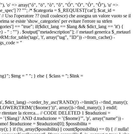
 "Î"), 'o' => array("ó", "ö", "ò", "ô", "Ó", "Ö", "Ò", "Ô"), 'u' =>
pec'] ?? ""; /* $categoria = $_REQUEST['cat']; $cat_id =
o l'operatore ?? (null coalesce) che assegna un valore vuoto se il
a se esiste 'show_categories' per evitare l'errore su strlen
] == "true"; if($dict_lang == $lang && $dict_lang == 'it') {
 - " : "") . $output["metadescription"]; // metaurl generica $_metaurl
::for_table('tags', 't', array("tag", "ID")) ->from_cache() -
tags_code = "
lang}"; $img = "
"; } else { $class = ''; $link =
ua', $dict_lang) ->order_by_asc('RAND()') ->limit(5) ->find_many();
el = LOWER(TRIM('{$nome}'))", array())->find_many(); } endif;
la e ritentare la ricerca... // CODE DELETED 1 $traduzioni =
 = '{$lang}' AND d.traduzione = '{$nome}'", 'p', array("name")) -
mo! $traduzione = $traduzioni[0]; $possibilita =
f (!is_array($possibilita) || count($possibilita) == 0) { // nulla!