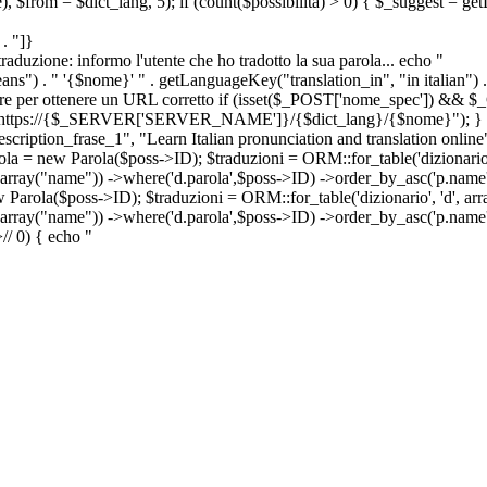
e), $from = $dict_lang, 5); if (count($possibilita) > 0) { $_suggest = g
. "]}
a traduzione: informo l'utente che ho tradotto la sua parola... echo "
") . " '{$nome}' " . getLanguageKey("translation_in", "in italian") .
ridirigere per ottenere un URL corretto if (isset($_POST['nome_spec']) 
cation: https://{$_SERVER['SERVER_NAME']}/{$dict_lang}/{$nome}"); }
iption_frase_1", "Learn Italian pronunciation and translation online
ola = new Parola($poss->ID); $traduzioni = ORM::for_table('dizionario',
 array("name")) ->where('d.parola',$poss->ID) ->order_by_asc('p.name') 
s->ID); $traduzioni = ORM::for_table('dizionario', 'd', array("p
, array("name")) ->where('d.parola',$poss->ID) ->order_by_asc('p.name
>
//
0) { echo "