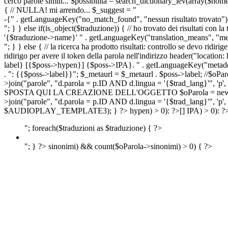
cerco parole simili... $possibilita = search_dictionary_lev(array($nom
{ // NULLA! mi arrendo... $_suggest = "
-{" . getLanguageKey("no_match_found", "nessun risultato trovato") 
"; } } else if(is_object($traduzione)) { // ho trovato dei risultati con l
'{$traduzione->name}' " . getLanguageKey("translation_means", "means
"; } } else { // la ricerca ha prodotto risultati: controllo se devo 
ridirigo per avere il token della parola nell'indirizzo header("lo
label} [{$poss->hypen}] {$poss->IPA}. " . getLanguageKey("metadescr
. ": {{$poss->label}}"; $_metaurl = $_metaurl . $poss->label; //$oPar
>join("parole", "d.parola = p.ID AND d.lingua = '{$trad_lang}'", 'p',
SPOSTA QUI LA CREAZIONE DELL'OGGETTO $oParola = new Parola($pos
>join("parole", "d.parola = p.ID AND d.lingua = '{$trad_lang}'", 'p'
$AUDIOPLAY_TEMPLATE3); } ?>
hypen) > 0): ?>
[]
IPA) > 0): ?
"; foreach($traduzioni as $traduzione) { ?>
"; } ?>
sinonimi) && count($oParola->sinonimi) > 0) { ?>