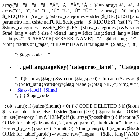
array("á", "ä", "à", "â", "Á", "Ä", "À", "Â"), 'e' => array("é", "ë", "è"
array("ú", "ü", "ù", "û", "Ú", "Ü", "Ù", "Û"), '' => array(' ', '\t
$_REQUEST['cat_id']; $show_categories = strlen($_REQUEST['show_ca
parametro non esiste nell'URL $categoria = $_REQUEST['cat'] ?? ""; $c
$show_categories = isset($_REQUEST['show_categories']) && strle
$trad_lang = 'en'; } else { //$trad_lang = $dict_lang; $trad_lang = $l
= "https://" . $_SERVER['SERVER_NAME'] . "/" . $dict_lang . "/"; // U
>join("traduzioni_tags", "t.ID = tt.ID AND tt.lingua = '{$lang}'", 'tt'
"; $tags_code .= "
" . getLanguageKey("categories_label", "Categor
"; if (is_array($tags) && count($tags) > 0) { foreach ($tags as 
"/{$dict_lang}/category/{$tag->label}/{$tag->ID}"; $img = "";
{$tag->label} {$img}
"; } } $tags_code .= "
"; ob_start(); if (strlen($nome) > 0) { // CODE DELETED 3 if ($nome 
$_is_casuale = true; else: if (strlen($nome) > 0) { $possibilita = 
ini_set('memory_limit', '128M'); if (is_array($possibilita)) { if (coun
ORM::for_table('dizionario', 'd', array("parola", "traduzione",'time
>order_by_asc('p.name') ->limit(15) ->find_many(); if (is_array($trad
ORM::for_table('parole') ->where_raw("lingua = '{$dict_lang}' AND la