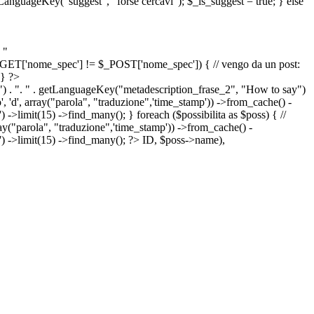
etLanguageKey("suggest", "forse cercavi"); $_is_suggest = true; } else
 "
&& $_GET['nome_spec'] != $_POST['nome_spec']) { // vengo da un post:
 } ?>
") . ". " . getLanguageKey("metadescription_frase_2", "How to say")
 'd', array("parola", "traduzione",'time_stamp')) ->from_cache() -
->limit(15) ->find_many(); } foreach ($possibilita as $poss) { //
arola", "traduzione",'time_stamp')) ->from_cache() -
') ->limit(15) ->find_many(); ?>
ID, $poss->name),