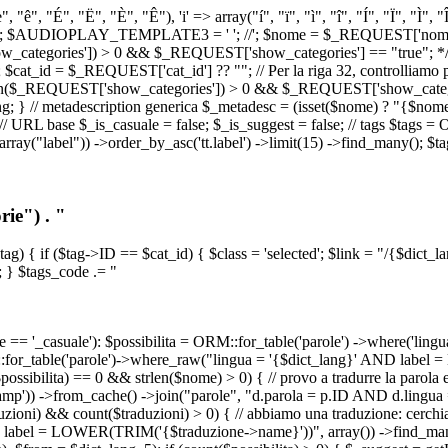
, "ê", "É", "Ë", "È", "Ê"), 'i' => array("í", "ï", "ì", "î", "Í", "Ï", "Ì",
', '\n') ); $AUDIOPLAY_TEMPLATE3 = '
'; //
'; $nome = $_REQUEST['nome_s
tegories']) > 0 && $_REQUEST['show_categories'] == "true"; */ // Us
at_id = $_REQUEST['cat_id'] ?? ""; // Per la riga 32, controlliamo prim
n($_REQUEST['show_categories']) > 0 && $_REQUEST['show_categories'
ang; } // metadescription generica $_metadesc = (isset($nome) ? "{$nome}
RL base $_is_casuale = false; $_is_suggest = false; // tags $tags = ORM
, array("label")) ->order_by_asc('tt.label') ->limit(15) ->find_many(); $
ie") . "
$tag) { if ($tag->ID == $cat_id) { $class = 'selected'; $link = "/{$dict_
 } $tags_code .= "
== '_casuale'): $possibilita = ORM::for_table('parole') ->where('ling
ORM::for_table('parole')->where_raw("lingua = '{$dict_lang}' AND lab
t($possibilita) == 0 && strlen($nome) > 0) { // provo a tradurre la paro
_stamp')) ->from_cache() ->join("parole", "d.parola = p.ID AND d.lingua
uzioni) && count($traduzioni) > 0) { // abbiamo una traduzione: cerchia
bel = LOWER(TRIM('{$traduzione->name}'))", array()) ->find_many(); } i