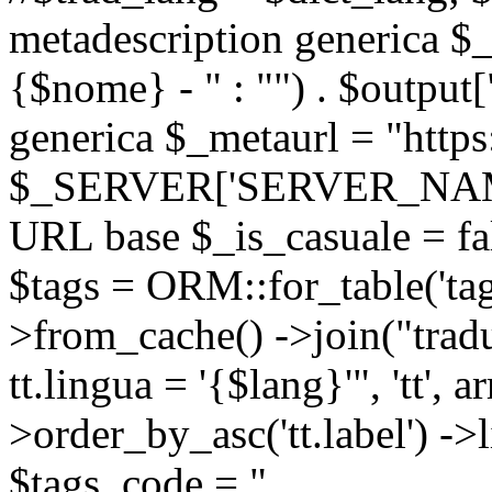
metadescription generica $_
{$nome} - " : "") . $output[
generica $_metaurl = "https:
$_SERVER['SERVER_NAME'] .
URL base $_is_casuale = fals
$tags = ORM::for_table('tags'
>from_cache() ->join("trad
tt.lingua = '{$lang}'", 'tt', a
>order_by_asc('tt.label') -
$tags_code = "