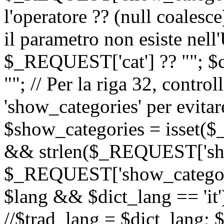
l'operatore ?? (null coalesc
il parametro non esiste nel
$_REQUEST['cat'] ?? ""; $
""; // Per la riga 32, contro
'show_categories' per evitare
$show_categories = isset(
&& strlen($_REQUEST['sho
$_REQUEST['show_categorie
$lang && $dict_lang == 'it')
//$trad_lang = $dict_lang; $