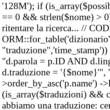
'128M'); if (is_array($possib
== 0 && strlen($nome) > 0) 
ritentare la ricerca... //
ORM::for_table('dizionario',
"traduzione",'time_stamp'))
"d.parola = p.ID AND d.li
d.traduzione = '{$nome}'", '
>order_by_asc('p.name') ->l
(is_array($traduzioni) && c
abbiamo una traduzione: ce