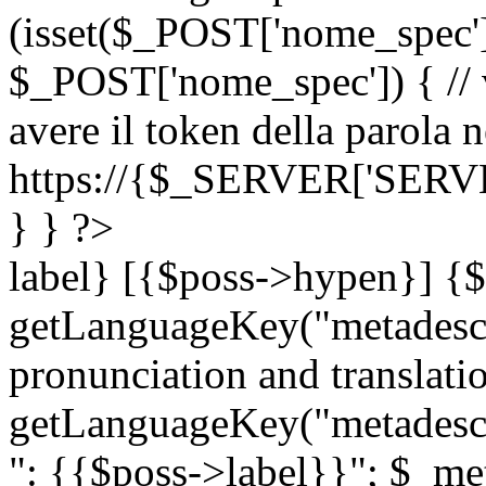
(isset($_POST['nome_spec
$_POST['nome_spec']) { // v
avere il token della parola n
https://{$_SERVER['SERV
} } ?>
label} [{$poss->hypen}] {$
getLanguageKey("metadescri
pronunciation and translation
getLanguageKey("metadescri
": {{$poss->label}}"; $_met