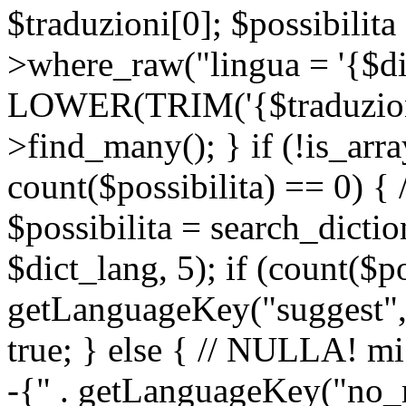
$traduzioni[0]; $possibilita
>where_raw("lingua = '{$di
LOWER(TRIM('{$traduzione-
>find_many(); } if (!is_array
count($possibilita) == 0) { /
$possibilita = search_dicti
$dict_lang, 5); if (count($p
getLanguageKey("suggest", 
true; } else { // NULLA! mi
-{" . getLanguageKey("no_m