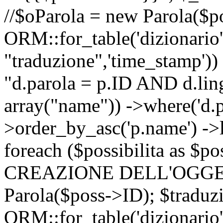
//$oParola = new Parola($p
ORM::for_table('dizionario',
"traduzione",'time_stamp'))
"d.parola = p.ID AND d.lingu
array("name")) ->where('d.p
>order_by_asc('p.name') ->
foreach ($possibilita as $
CREAZIONE DELL'OGGET
Parola($poss->ID); $traduz
ORM::for_table('dizionario',