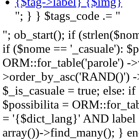
{$tag->label} {$img}
"; } } $tags_code .= "
"; ob_start(); if (strlen(
if ($nome == '_casuale'): $p
ORM::for_table('parole') ->w
>order_by_asc('RAND()') ->
$_is_casuale = true; else: i
$possibilita = ORM::for_ta
= '{$dict_lang}' AND lab
array())->find_many(); } en