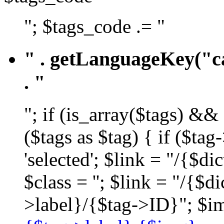
"; $tags_code .= "
" . getLanguageKey("ca
. "
"; if (is_array($tags) &&
($tags as $tag) { if ($ta
'selected'; $link = "/{$d
$class = ''; $link = "/{$
>label}/{$tag->ID}"; $im