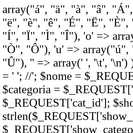
array("á", "ä", "à", "â", "Á"
"ë", "è", "ê", "É", "Ë", "È", "
"Í", "Ï", "Ì", "Î"), 'o' => ar
"Ò", "Ô"), 'u' => array("ú",
"Û"), '' => array(' ', '\t
= '
'; //
'; $nome = $_REQUES
$categoria = $_REQUEST['ca
$_REQUEST['cat_id']; $sho
strlen($_REQUEST['show_c
$_REQUEST['show_categorie