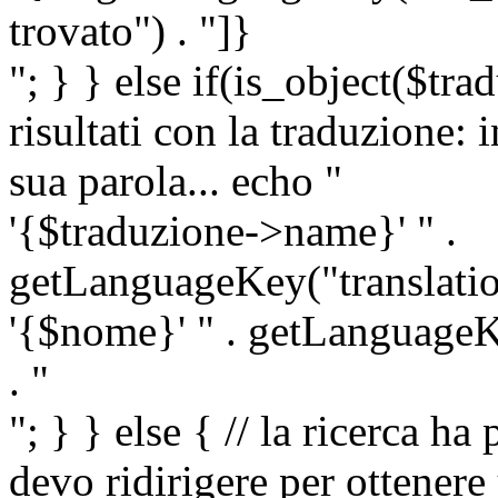
trovato") . "]}
"; } } else if(is_object($tra
risultati con la traduzione: 
sua parola... echo "
'{$traduzione->name}' " .
getLanguageKey("translatio
'{$nome}' " . getLanguageKe
. "
"; } } else { // la ricerca ha
devo ridirigere per ottenere