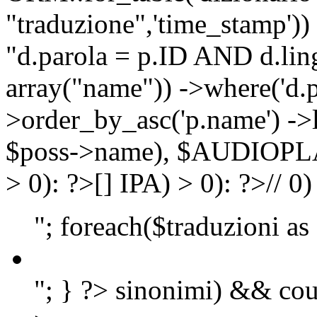
"traduzione",'time_stamp'))
"d.parola = p.ID AND d.lingu
array("name")) ->where('d.p
>order_by_asc('p.name') ->
$poss->name), $AUDIOP
> 0): ?>
[]
IPA) > 0): ?>
//
0)
"; foreach($traduzioni as
"; } ?>
sinonimi) && cou