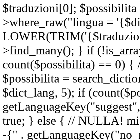
$traduzioni[0]; $possibilita
>where_raw("lingua = '{$di
LOWER(TRIM('{$traduzione-
>find_many(); } if (!is_array
count($possibilita) == 0) { /
$possibilita = search_dicti
$dict_lang, 5); if (count($p
getLanguageKey("suggest", 
true; } else { // NULLA! mi
-{" . getLanguageKey("no_m