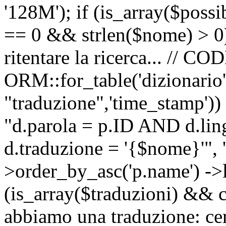
'128M'); if (is_array($possib
== 0 && strlen($nome) > 0) 
ritentare la ricerca... //
ORM::for_table('dizionario',
"traduzione",'time_stamp'))
"d.parola = p.ID AND d.li
d.traduzione = '{$nome}'", '
>order_by_asc('p.name') ->l
(is_array($traduzioni) && c
abbiamo una traduzione: ce