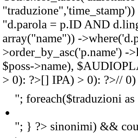
"traduzione",'time_stamp'))
"d.parola = p.ID AND d.lingu
array("name")) ->where('d.p
>order_by_asc('p.name') ->
$poss->name), $AUDIOP
> 0): ?>
[]
IPA) > 0): ?>
//
0)
"; foreach($traduzioni as
"; } ?>
sinonimi) && cou