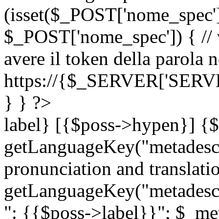
(isset($_POST['nome_spec
$_POST['nome_spec']) { // v
avere il token della parola n
https://{$_SERVER['SERV
} } ?>
label} [{$poss->hypen}] {$
getLanguageKey("metadescri
pronunciation and translation
getLanguageKey("metadescri
": {{$poss->label}}"; $_met