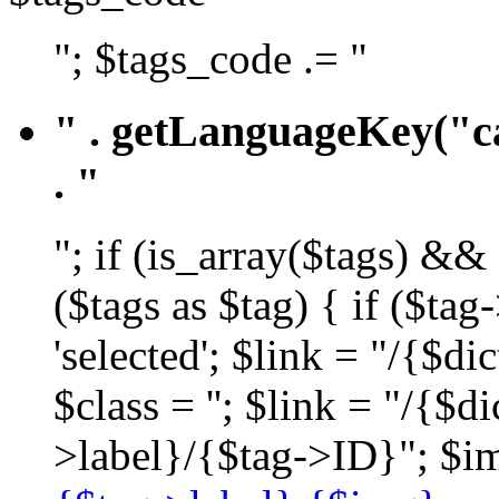
"; $tags_code .= "
" . getLanguageKey("ca
. "
"; if (is_array($tags) &&
($tags as $tag) { if ($ta
'selected'; $link = "/{$d
$class = ''; $link = "/{$
>label}/{$tag->ID}"; $im