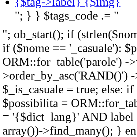
{$tag->label} {$img}
"; } } $tags_code .= "
"; ob_start(); if (strlen(
if ($nome == '_casuale'): $p
ORM::for_table('parole') ->w
>order_by_asc('RAND()') ->
$_is_casuale = true; else: i
$possibilita = ORM::for_ta
= '{$dict_lang}' AND lab
array())->find_many(); } en