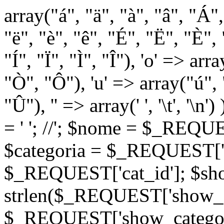
array("á", "ä", "à", "â", "Á"
"ë", "è", "ê", "É", "Ë", "È", "
"Í", "Ï", "Ì", "Î"), 'o' => ar
"Ò", "Ô"), 'u' => array("ú",
"Û"), '' => array(' ', '\t
= '
'; //
'; $nome = $_REQUES
$categoria = $_REQUEST['ca
$_REQUEST['cat_id']; $sho
strlen($_REQUEST['show_c
$_REQUEST['show_categorie