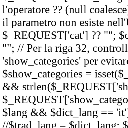
l'operatore ?? (null coalesc
il parametro non esiste nel
$_REQUEST['cat'] ?? ""; $
""; // Per la riga 32, contro
'show_categories' per evitare
$show_categories = isset(
&& strlen($_REQUEST['sho
$_REQUEST['show_categorie
$lang && $dict_lang == 'it')
//$trad_lang = $dict_lang; $