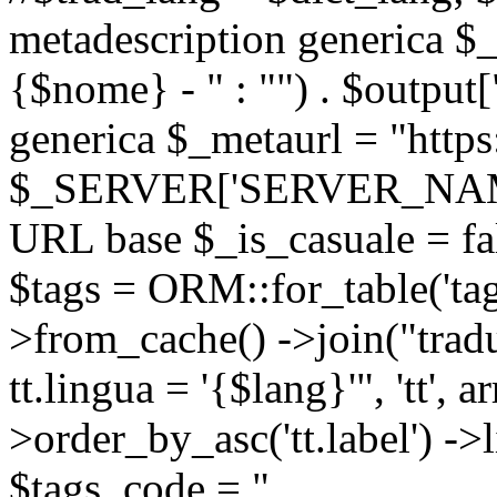
metadescription generica $_
{$nome} - " : "") . $output[
generica $_metaurl = "https:
$_SERVER['SERVER_NAME'] .
URL base $_is_casuale = fals
$tags = ORM::for_table('tags'
>from_cache() ->join("trad
tt.lingua = '{$lang}'", 'tt', a
>order_by_asc('tt.label') -
$tags_code = "