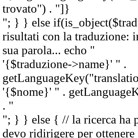
trovato") . "]}
"; } } else if(is_object($tra
risultati con la traduzione: 
sua parola... echo "
'{$traduzione->name}' " .
getLanguageKey("translatio
'{$nome}' " . getLanguageKe
. "
"; } } else { // la ricerca ha
devo ridirigere per ottenere