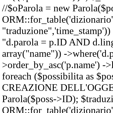
//$oParola = new Parola($p
ORM::for_table('dizionario',
"traduzione",'time_stamp'))
"d.parola = p.ID AND d.lingu
array("name")) ->where('d.p
>order_by_asc('p.name') ->
foreach ($possibilita as $
CREAZIONE DELL'OGGET
Parola($poss->ID); $traduz
ORM::for_table('dizionario',