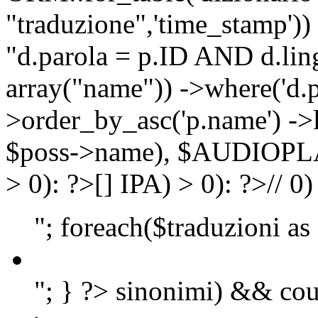
"traduzione",'time_stamp'))
"d.parola = p.ID AND d.lingu
array("name")) ->where('d.p
>order_by_asc('p.name') ->
$poss->name), $AUDIOP
> 0): ?>
[]
IPA) > 0): ?>
//
0)
"; foreach($traduzioni as
"; } ?>
sinonimi) && cou