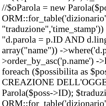
//$oParola = new Parola($p
ORM::for_table('dizionario',
"traduzione",'time_stamp'))
"d.parola = p.ID AND d.lingu
array("name")) ->where('d.p
>order_by_asc('p.name') ->
foreach ($possibilita as $
CREAZIONE DELL'OGGET
Parola($poss->ID); $traduz
ORM::for_table('dizionario',