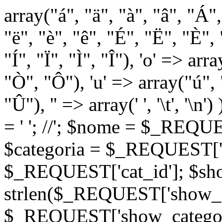
array("á", "ä", "à", "â", "Á"
"ë", "è", "ê", "É", "Ë", "È", "
"Í", "Ï", "Ì", "Î"), 'o' => ar
"Ò", "Ô"), 'u' => array("ú",
"Û"), '' => array(' ', '\t
= '
'; //
'; $nome = $_REQUES
$categoria = $_REQUEST['ca
$_REQUEST['cat_id']; $sho
strlen($_REQUEST['show_c
$_REQUEST['show_categorie