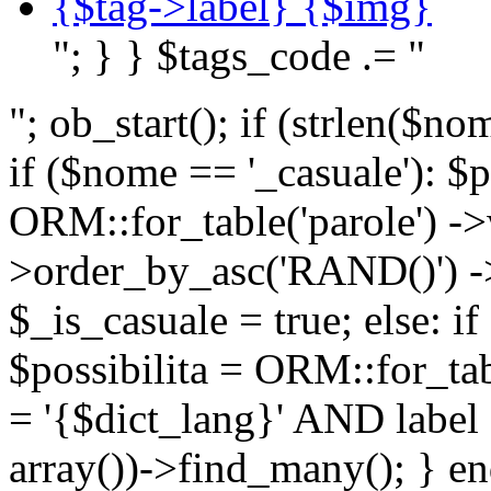
{$tag->label} {$img}
"; } } $tags_code .= "
"; ob_start(); if (strlen(
if ($nome == '_casuale'): $p
ORM::for_table('parole') ->w
>order_by_asc('RAND()') ->
$_is_casuale = true; else: i
$possibilita = ORM::for_ta
= '{$dict_lang}' AND lab
array())->find_many(); } en