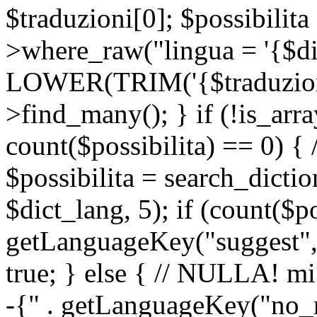
$traduzioni[0]; $possibilita
>where_raw("lingua = '{$di
LOWER(TRIM('{$traduzione-
>find_many(); } if (!is_array
count($possibilita) == 0) { /
$possibilita = search_dicti
$dict_lang, 5); if (count($p
getLanguageKey("suggest", 
true; } else { // NULLA! mi
-{" . getLanguageKey("no_m