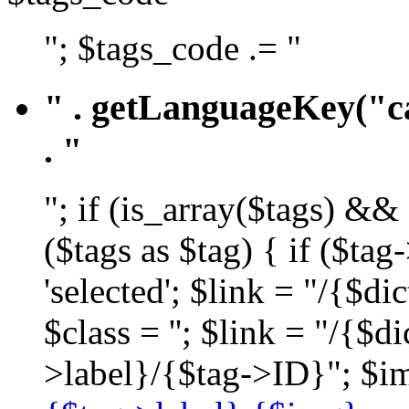
"; $tags_code .= "
" . getLanguageKey("ca
. "
"; if (is_array($tags) &&
($tags as $tag) { if ($ta
'selected'; $link = "/{$d
$class = ''; $link = "/{$
>label}/{$tag->ID}"; $im