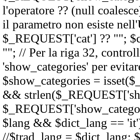
l'operatore ?? (null coalesc
il parametro non esiste nel
$_REQUEST['cat'] ?? ""; $
""; // Per la riga 32, contro
'show_categories' per evitare
$show_categories = isset(
&& strlen($_REQUEST['sho
$_REQUEST['show_categorie
$lang && $dict_lang == 'it')
//$trad_lang = $dict_lang; $