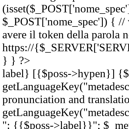
(isset($_POST['nome_spec
$_POST['nome_spec']) { // v
avere il token della parola n
https://{$_SERVER['SERV
} } ?>
label} [{$poss->hypen}] {$
getLanguageKey("metadescri
pronunciation and translation
getLanguageKey("metadescri
": {{$poss->label}}"; $_met