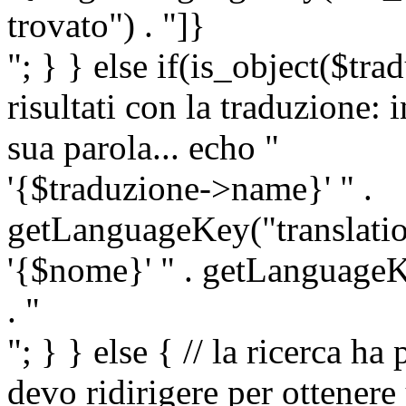
trovato") . "]}
"; } } else if(is_object($tra
risultati con la traduzione: 
sua parola... echo "
'{$traduzione->name}' " .
getLanguageKey("translatio
'{$nome}' " . getLanguageKe
. "
"; } } else { // la ricerca ha
devo ridirigere per ottenere