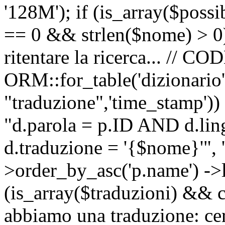
'128M'); if (is_array($possib
== 0 && strlen($nome) > 0) 
ritentare la ricerca... //
ORM::for_table('dizionario',
"traduzione",'time_stamp'))
"d.parola = p.ID AND d.li
d.traduzione = '{$nome}'", '
>order_by_asc('p.name') ->l
(is_array($traduzioni) && c
abbiamo una traduzione: ce