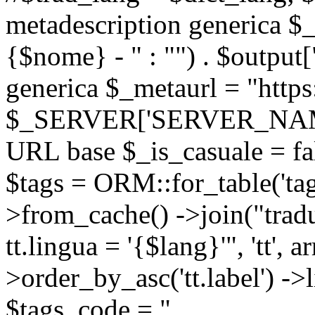
metadescription generica $_
{$nome} - " : "") . $output[
generica $_metaurl = "https:
$_SERVER['SERVER_NAME'] .
URL base $_is_casuale = fals
$tags = ORM::for_table('tags'
>from_cache() ->join("trad
tt.lingua = '{$lang}'", 'tt', a
>order_by_asc('tt.label') -
$tags_code = "