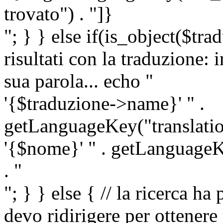
trovato") . "]}
"; } } else if(is_object($tra
risultati con la traduzione: 
sua parola... echo "
'{$traduzione->name}' " .
getLanguageKey("translatio
'{$nome}' " . getLanguageKe
. "
"; } } else { // la ricerca ha
devo ridirigere per ottenere