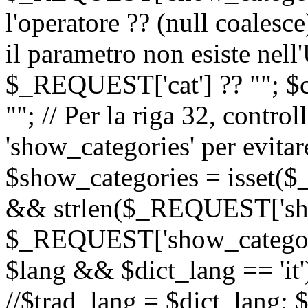
l'operatore ?? (null coalesc
il parametro non esiste nel
$_REQUEST['cat'] ?? ""; $
""; // Per la riga 32, contro
'show_categories' per evitare
$show_categories = isset(
&& strlen($_REQUEST['sho
$_REQUEST['show_categorie
$lang && $dict_lang == 'it')
//$trad_lang = $dict_lang; $