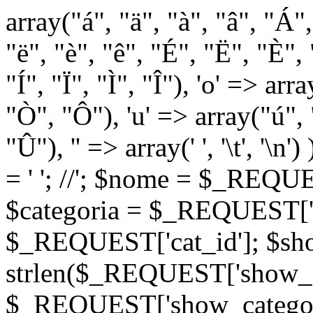
array("á", "ä", "à", "â", "Á"
"ë", "è", "ê", "É", "Ë", "È", "
"Í", "Ï", "Ì", "Î"), 'o' => ar
"Ò", "Ô"), 'u' => array("ú",
"Û"), '' => array(' ', '\t
= '
'; //
'; $nome = $_REQUES
$categoria = $_REQUEST['ca
$_REQUEST['cat_id']; $sho
strlen($_REQUEST['show_c
$_REQUEST['show_categorie