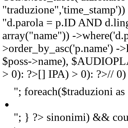
"traduzione",'time_stamp'))
"d.parola = p.ID AND d.lingu
array("name")) ->where('d.p
>order_by_asc('p.name') ->
$poss->name), $AUDIOP
> 0): ?>
[]
IPA) > 0): ?>
//
0)
"; foreach($traduzioni as
"; } ?>
sinonimi) && cou