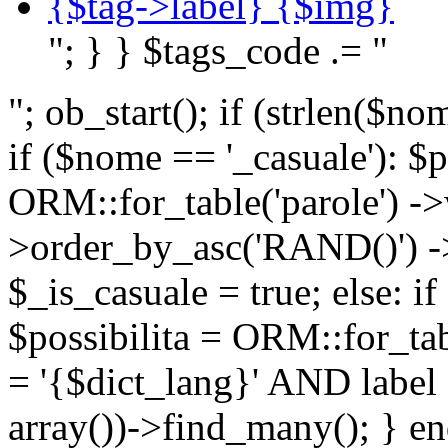
{$tag->label} {$img}
"; } } $tags_code .= "
"; ob_start(); if (strlen(
if ($nome == '_casuale'): $p
ORM::for_table('parole') ->w
>order_by_asc('RAND()') ->
$_is_casuale = true; else: i
$possibilita = ORM::for_ta
= '{$dict_lang}' AND lab
array())->find_many(); } en