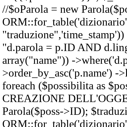
//$oParola = new Parola($p
ORM::for_table('dizionario',
"traduzione",'time_stamp'))
"d.parola = p.ID AND d.lingu
array("name")) ->where('d.p
>order_by_asc('p.name') ->
foreach ($possibilita as $
CREAZIONE DELL'OGGET
Parola($poss->ID); $traduz
ORM::for_table('dizionario',