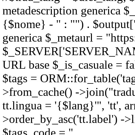
metadescription generica $_
{$nome} - " : "") . $output[
generica $_metaurl = "https:
$_SERVER['SERVER_NAME'] .
URL base $_is_casuale = fals
$tags = ORM::for_table('tags'
>from_cache() ->join("trad
tt.lingua = '{$lang}'", 'tt', a
>order_by_asc('tt.label') -
$tags_code = "