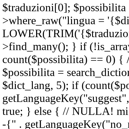
$traduzioni[0]; $possibilita
>where_raw("lingua = '{$di
LOWER(TRIM('{$traduzione-
>find_many(); } if (!is_array
count($possibilita) == 0) { /
$possibilita = search_dicti
$dict_lang, 5); if (count($p
getLanguageKey("suggest", 
true; } else { // NULLA! mi
-{" . getLanguageKey("no_m