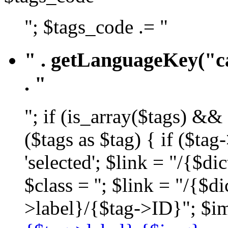
"; $tags_code .= "
" . getLanguageKey("ca
. "
"; if (is_array($tags) &&
($tags as $tag) { if ($ta
'selected'; $link = "/{$d
$class = ''; $link = "/{$
>label}/{$tag->ID}"; $im