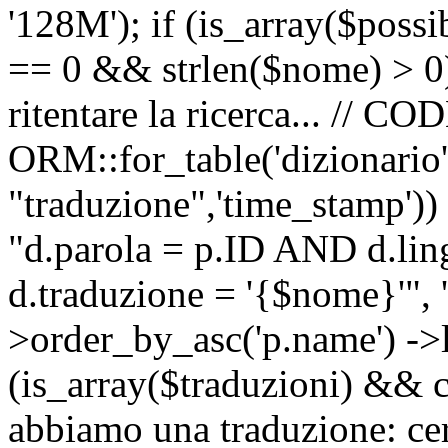
'128M'); if (is_array($possib
== 0 && strlen($nome) > 0) 
ritentare la ricerca... //
ORM::for_table('dizionario',
"traduzione",'time_stamp'))
"d.parola = p.ID AND d.li
d.traduzione = '{$nome}'", '
>order_by_asc('p.name') ->l
(is_array($traduzioni) && c
abbiamo una traduzione: ce