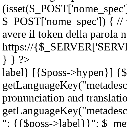
(isset($_POST['nome_spec
$_POST['nome_spec']) { // v
avere il token della parola n
https://{$_SERVER['SERV
} } ?>
label} [{$poss->hypen}] {$
getLanguageKey("metadescri
pronunciation and translation
getLanguageKey("metadescri
": {{$poss->label}}"; $_met