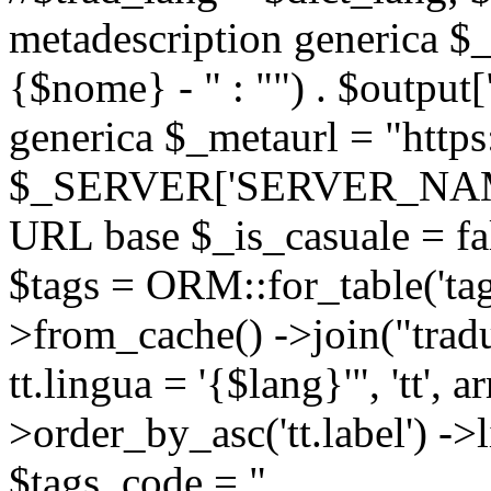
metadescription generica $_
{$nome} - " : "") . $output[
generica $_metaurl = "https:
$_SERVER['SERVER_NAME'] .
URL base $_is_casuale = fals
$tags = ORM::for_table('tags'
>from_cache() ->join("trad
tt.lingua = '{$lang}'", 'tt', a
>order_by_asc('tt.label') -
$tags_code = "