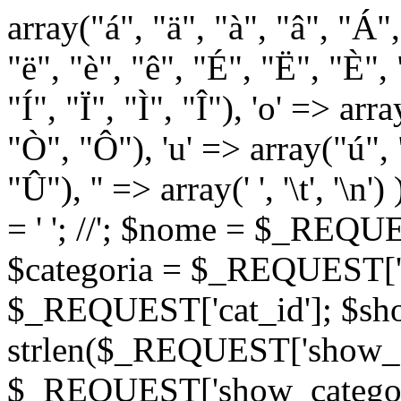
array("á", "ä", "à", "â", "Á"
"ë", "è", "ê", "É", "Ë", "È", "
"Í", "Ï", "Ì", "Î"), 'o' => ar
"Ò", "Ô"), 'u' => array("ú",
"Û"), '' => array(' ', '\t
= '
'; //
'; $nome = $_REQUES
$categoria = $_REQUEST['ca
$_REQUEST['cat_id']; $sho
strlen($_REQUEST['show_c
$_REQUEST['show_categorie