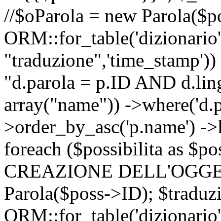
//$oParola = new Parola($p
ORM::for_table('dizionario',
"traduzione",'time_stamp'))
"d.parola = p.ID AND d.lingu
array("name")) ->where('d.p
>order_by_asc('p.name') ->
foreach ($possibilita as $
CREAZIONE DELL'OGGET
Parola($poss->ID); $traduz
ORM::for_table('dizionario',