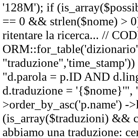
'128M'); if (is_array($possib
== 0 && strlen($nome) > 0) 
ritentare la ricerca... //
ORM::for_table('dizionario',
"traduzione",'time_stamp'))
"d.parola = p.ID AND d.li
d.traduzione = '{$nome}'", '
>order_by_asc('p.name') ->l
(is_array($traduzioni) && c
abbiamo una traduzione: ce