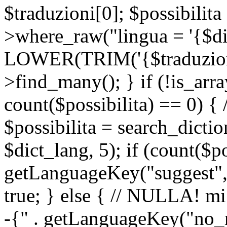
$traduzioni[0]; $possibilita
>where_raw("lingua = '{$di
LOWER(TRIM('{$traduzione-
>find_many(); } if (!is_array
count($possibilita) == 0) { /
$possibilita = search_dicti
$dict_lang, 5); if (count($p
getLanguageKey("suggest", 
true; } else { // NULLA! mi
-{" . getLanguageKey("no_m