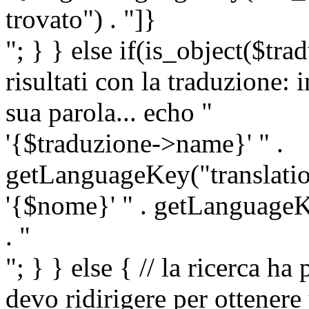
trovato") . "]}
"; } } else if(is_object($tra
risultati con la traduzione: 
sua parola... echo "
'{$traduzione->name}' " .
getLanguageKey("translatio
'{$nome}' " . getLanguageKe
. "
"; } } else { // la ricerca ha
devo ridirigere per ottenere