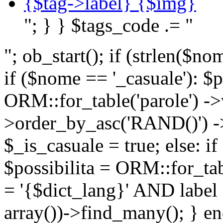
{$tag->label} {$img}
"; } } $tags_code .= "
"; ob_start(); if (strlen(
if ($nome == '_casuale'): $p
ORM::for_table('parole') ->w
>order_by_asc('RAND()') ->
$_is_casuale = true; else: i
$possibilita = ORM::for_ta
= '{$dict_lang}' AND lab
array())->find_many(); } en