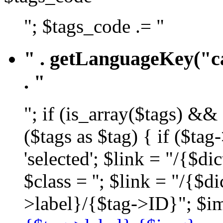
"; $tags_code .= "
" . getLanguageKey("ca
. "
"; if (is_array($tags) &&
($tags as $tag) { if ($ta
'selected'; $link = "/{$d
$class = ''; $link = "/{$
>label}/{$tag->ID}"; $im