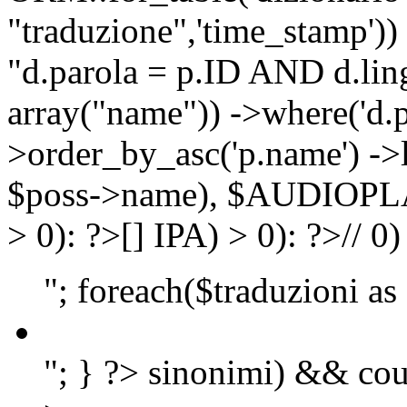
"traduzione",'time_stamp'))
"d.parola = p.ID AND d.lingu
array("name")) ->where('d.p
>order_by_asc('p.name') ->
$poss->name), $AUDIOP
> 0): ?>
[]
IPA) > 0): ?>
//
0)
"; foreach($traduzioni as
"; } ?>
sinonimi) && cou