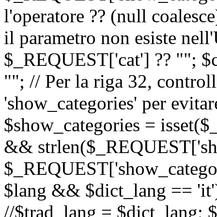
l'operatore ?? (null coalesc
il parametro non esiste nel
$_REQUEST['cat'] ?? ""; $
""; // Per la riga 32, contro
'show_categories' per evitare
$show_categories = isset(
&& strlen($_REQUEST['sho
$_REQUEST['show_categorie
$lang && $dict_lang == 'it')
//$trad_lang = $dict_lang; $