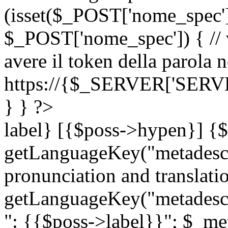
(isset($_POST['nome_spec
$_POST['nome_spec']) { // v
avere il token della parola n
https://{$_SERVER['SERV
} } ?>
label} [{$poss->hypen}] {$
getLanguageKey("metadescri
pronunciation and translation
getLanguageKey("metadescri
": {{$poss->label}}"; $_met