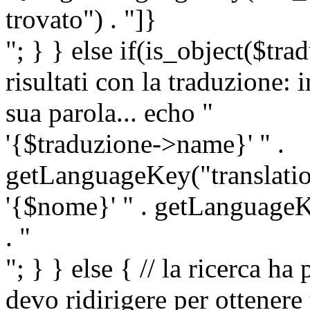
trovato") . "]}
"; } } else if(is_object($tra
risultati con la traduzione: 
sua parola... echo "
'{$traduzione->name}' " .
getLanguageKey("translatio
'{$nome}' " . getLanguageKe
. "
"; } } else { // la ricerca ha
devo ridirigere per ottenere