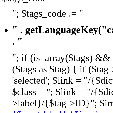
"; $tags_code .= "
" . getLanguageKey("ca
. "
"; if (is_array($tags) &&
($tags as $tag) { if ($ta
'selected'; $link = "/{$d
$class = ''; $link = "/{$
>label}/{$tag->ID}"; $im