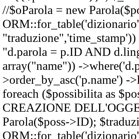
//$oParola = new Parola($p
ORM::for_table('dizionario',
"traduzione",'time_stamp'))
"d.parola = p.ID AND d.lingu
array("name")) ->where('d.p
>order_by_asc('p.name') ->
foreach ($possibilita as $
CREAZIONE DELL'OGGET
Parola($poss->ID); $traduz
ORM::for_table('dizionario',