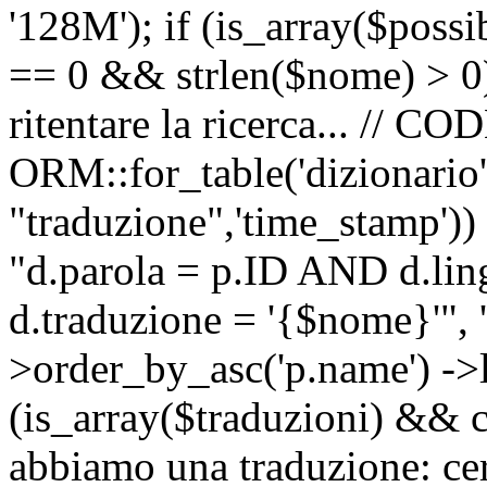
'128M'); if (is_array($possib
== 0 && strlen($nome) > 0) 
ritentare la ricerca... //
ORM::for_table('dizionario',
"traduzione",'time_stamp'))
"d.parola = p.ID AND d.li
d.traduzione = '{$nome}'", '
>order_by_asc('p.name') ->l
(is_array($traduzioni) && c
abbiamo una traduzione: ce