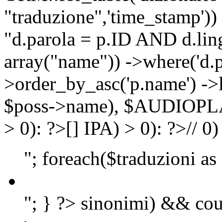
"traduzione",'time_stamp'))
"d.parola = p.ID AND d.lingu
array("name")) ->where('d.p
>order_by_asc('p.name') ->
$poss->name), $AUDIOP
> 0): ?>
[]
IPA) > 0): ?>
//
0)
"; foreach($traduzioni as
"; } ?>
sinonimi) && cou