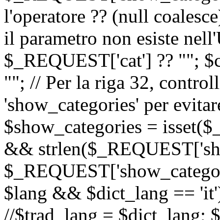
l'operatore ?? (null coalesc
il parametro non esiste nel
$_REQUEST['cat'] ?? ""; $
""; // Per la riga 32, contro
'show_categories' per evitare
$show_categories = isset(
&& strlen($_REQUEST['sho
$_REQUEST['show_categorie
$lang && $dict_lang == 'it')
//$trad_lang = $dict_lang; $