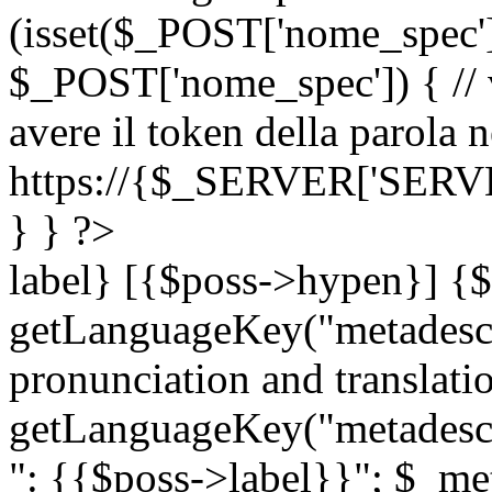
(isset($_POST['nome_spec
$_POST['nome_spec']) { // v
avere il token della parola n
https://{$_SERVER['SERV
} } ?>
label} [{$poss->hypen}] {$
getLanguageKey("metadescri
pronunciation and translation
getLanguageKey("metadescri
": {{$poss->label}}"; $_met