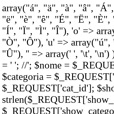
array("á", "ä", "à", "â", "Á"
"ë", "è", "ê", "É", "Ë", "È", "
"Í", "Ï", "Ì", "Î"), 'o' => ar
"Ò", "Ô"), 'u' => array("ú",
"Û"), '' => array(' ', '\t
= '
'; //
'; $nome = $_REQUES
$categoria = $_REQUEST['ca
$_REQUEST['cat_id']; $sho
strlen($_REQUEST['show_c
$_REQUEST['show_categorie