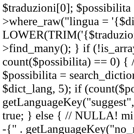
$traduzioni[0]; $possibilita
>where_raw("lingua = '{$di
LOWER(TRIM('{$traduzione-
>find_many(); } if (!is_array
count($possibilita) == 0) { /
$possibilita = search_dicti
$dict_lang, 5); if (count($p
getLanguageKey("suggest", 
true; } else { // NULLA! mi
-{" . getLanguageKey("no_m