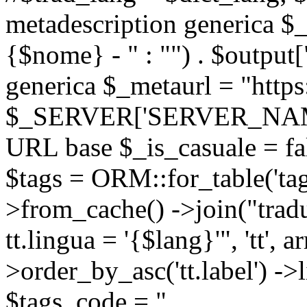
metadescription generica $_
{$nome} - " : "") . $output[
generica $_metaurl = "https:
$_SERVER['SERVER_NAME'] .
URL base $_is_casuale = fals
$tags = ORM::for_table('tags'
>from_cache() ->join("trad
tt.lingua = '{$lang}'", 'tt', a
>order_by_asc('tt.label') -
$tags_code = "