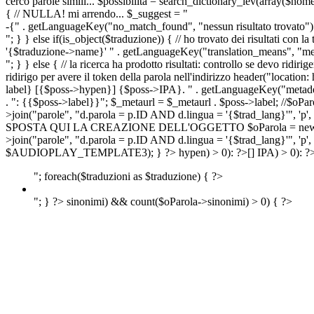
cerco parole simili... $possibilita = search_dictionary_lev(array($nom
{ // NULLA! mi arrendo... $_suggest = "
-{" . getLanguageKey("no_match_found", "nessun risultato trovato") 
"; } } else if(is_object($traduzione)) { // ho trovato dei risultati con l
'{$traduzione->name}' " . getLanguageKey("translation_means", "means
"; } } else { // la ricerca ha prodotto risultati: controllo se devo 
ridirigo per avere il token della parola nell'indirizzo header("lo
label} [{$poss->hypen}] {$poss->IPA}. " . getLanguageKey("metadescr
. ": {{$poss->label}}"; $_metaurl = $_metaurl . $poss->label; //$oPar
>join("parole", "d.parola = p.ID AND d.lingua = '{$trad_lang}'", 'p',
SPOSTA QUI LA CREAZIONE DELL'OGGETTO $oParola = new Parola($pos
>join("parole", "d.parola = p.ID AND d.lingua = '{$trad_lang}'", 'p'
$AUDIOPLAY_TEMPLATE3); } ?>
hypen) > 0): ?>
[]
IPA) > 0): ?
"; foreach($traduzioni as $traduzione) { ?>
"; } ?>
sinonimi) && count($oParola->sinonimi) > 0) { ?>