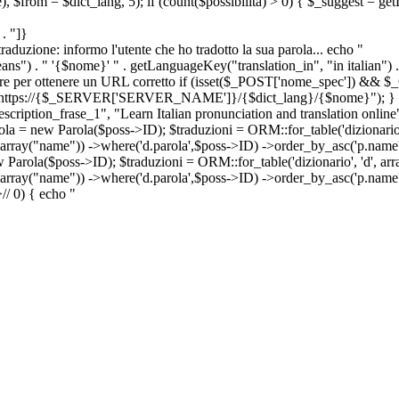
e), $from = $dict_lang, 5); if (count($possibilita) > 0) { $_suggest = g
. "]}
a traduzione: informo l'utente che ho tradotto la sua parola... echo "
") . " '{$nome}' " . getLanguageKey("translation_in", "in italian") .
ridirigere per ottenere un URL corretto if (isset($_POST['nome_spec']) 
cation: https://{$_SERVER['SERVER_NAME']}/{$dict_lang}/{$nome}"); }
iption_frase_1", "Learn Italian pronunciation and translation online
ola = new Parola($poss->ID); $traduzioni = ORM::for_table('dizionario',
 array("name")) ->where('d.parola',$poss->ID) ->order_by_asc('p.name') 
s->ID); $traduzioni = ORM::for_table('dizionario', 'd', array("p
, array("name")) ->where('d.parola',$poss->ID) ->order_by_asc('p.name
>
//
0) { echo "