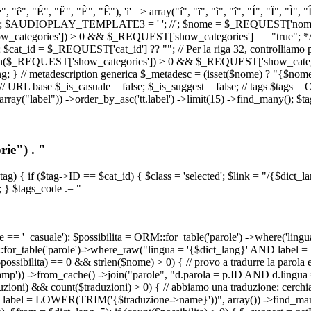
, "ê", "É", "Ë", "È", "Ê"), 'i' => array("í", "ï", "ì", "î", "Í", "Ï", "Ì",
', '\n') ); $AUDIOPLAY_TEMPLATE3 = '
'; //
'; $nome = $_REQUEST['nome_s
tegories']) > 0 && $_REQUEST['show_categories'] == "true"; */ // Us
at_id = $_REQUEST['cat_id'] ?? ""; // Per la riga 32, controlliamo prim
n($_REQUEST['show_categories']) > 0 && $_REQUEST['show_categories'
ang; } // metadescription generica $_metadesc = (isset($nome) ? "{$nome}
RL base $_is_casuale = false; $_is_suggest = false; // tags $tags = ORM
, array("label")) ->order_by_asc('tt.label') ->limit(15) ->find_many(); $
ie") . "
$tag) { if ($tag->ID == $cat_id) { $class = 'selected'; $link = "/{$dict_
 } $tags_code .= "
== '_casuale'): $possibilita = ORM::for_table('parole') ->where('ling
ORM::for_table('parole')->where_raw("lingua = '{$dict_lang}' AND lab
t($possibilita) == 0 && strlen($nome) > 0) { // provo a tradurre la paro
_stamp')) ->from_cache() ->join("parole", "d.parola = p.ID AND d.lingua
uzioni) && count($traduzioni) > 0) { // abbiamo una traduzione: cerchia
bel = LOWER(TRIM('{$traduzione->name}'))", array()) ->find_many(); } i