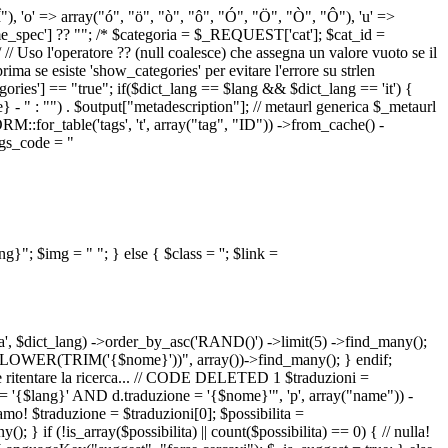
 "Î"), 'o' => array("ó", "ö", "ò", "ô", "Ó", "Ö", "Ò", "Ô"), 'u' =>
pec'] ?? ""; /* $categoria = $_REQUEST['cat']; $cat_id =
o l'operatore ?? (null coalesce) che assegna un valore vuoto se il
a se esiste 'show_categories' per evitare l'errore su strlen
] == "true"; if($dict_lang == $lang && $dict_lang == 'it') {
 - " : "") . $output["metadescription"]; // metaurl generica $_metaurl
::for_table('tags', 't', array("tag", "ID")) ->from_cache() -
tags_code = "
lang}"; $img = "
"; } else { $class = ''; $link =
ua', $dict_lang) ->order_by_asc('RAND()') ->limit(5) ->find_many();
el = LOWER(TRIM('{$nome}'))", array())->find_many(); } endif;
la e ritentare la ricerca... // CODE DELETED 1 $traduzioni =
 = '{$lang}' AND d.traduzione = '{$nome}'", 'p', array("name")) -
mo! $traduzione = $traduzioni[0]; $possibilita =
f (!is_array($possibilita) || count($possibilita) == 0) { // nulla!