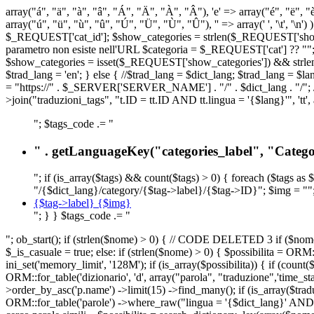
array("á", "ä", "à", "â", "Á", "Ä", "À", "Â"), 'e' => array("é", "ë", "è"
array("ú", "ü", "ù", "û", "Ú", "Ü", "Ù", "Û"), '' => array(' ', '\t
$_REQUEST['cat_id']; $show_categories = strlen($_REQUEST['show_ca
parametro non esiste nell'URL $categoria = $_REQUEST['cat'] ?? ""; $c
$show_categories = isset($_REQUEST['show_categories']) && strle
$trad_lang = 'en'; } else { //$trad_lang = $dict_lang; $trad_lang = $l
= "https://" . $_SERVER['SERVER_NAME'] . "/" . $dict_lang . "/"; // U
>join("traduzioni_tags", "t.ID = tt.ID AND tt.lingua = '{$lang}'", 'tt'
"; $tags_code .= "
" . getLanguageKey("categories_label", "Categor
"; if (is_array($tags) && count($tags) > 0) { foreach ($tags as 
"/{$dict_lang}/category/{$tag->label}/{$tag->ID}"; $img = "";
{$tag->label} {$img}
"; } } $tags_code .= "
"; ob_start(); if (strlen($nome) > 0) { // CODE DELETED 3 if ($nome 
$_is_casuale = true; else: if (strlen($nome) > 0) { $possibilita = 
ini_set('memory_limit', '128M'); if (is_array($possibilita)) { if (coun
ORM::for_table('dizionario', 'd', array("parola", "traduzione",'time
>order_by_asc('p.name') ->limit(15) ->find_many(); if (is_array($trad
ORM::for_table('parole') ->where_raw("lingua = '{$dict_lang}' AND la