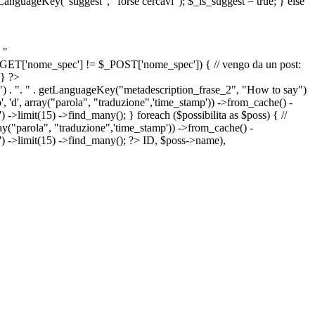
etLanguageKey("suggest", "forse cercavi"); $_is_suggest = true; } else
 "
&& $_GET['nome_spec'] != $_POST['nome_spec']) { // vengo da un post:
 } ?>
") . ". " . getLanguageKey("metadescription_frase_2", "How to say")
 'd', array("parola", "traduzione",'time_stamp')) ->from_cache() -
->limit(15) ->find_many(); } foreach ($possibilita as $poss) { //
arola", "traduzione",'time_stamp')) ->from_cache() -
') ->limit(15) ->find_many(); ?>
ID, $poss->name),