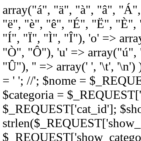
array("á", "ä", "à", "â", "Á"
"ë", "è", "ê", "É", "Ë", "È", "
"Í", "Ï", "Ì", "Î"), 'o' => ar
"Ò", "Ô"), 'u' => array("ú",
"Û"), '' => array(' ', '\t
= '
'; //
'; $nome = $_REQUES
$categoria = $_REQUEST['ca
$_REQUEST['cat_id']; $sho
strlen($_REQUEST['show_c
$_REQUEST['show_categorie