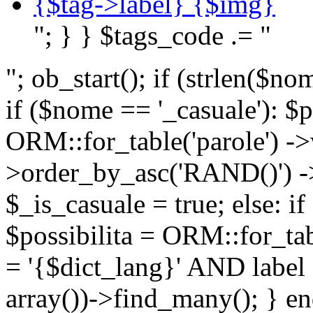
{$tag->label} {$img}
"; } } $tags_code .= "
"; ob_start(); if (strlen(
if ($nome == '_casuale'): $p
ORM::for_table('parole') ->w
>order_by_asc('RAND()') ->
$_is_casuale = true; else: i
$possibilita = ORM::for_ta
= '{$dict_lang}' AND lab
array())->find_many(); } en