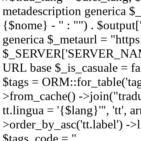
metadescription generica $_
{$nome} - " : "") . $output[
generica $_metaurl = "https:
$_SERVER['SERVER_NAME'] .
URL base $_is_casuale = fals
$tags = ORM::for_table('tags'
>from_cache() ->join("trad
tt.lingua = '{$lang}'", 'tt', a
>order_by_asc('tt.label') -
$tags_code = "