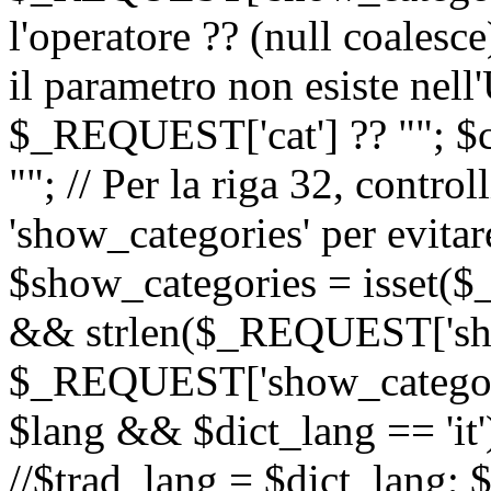
l'operatore ?? (null coalesc
il parametro non esiste nel
$_REQUEST['cat'] ?? ""; $
""; // Per la riga 32, contro
'show_categories' per evitare
$show_categories = isset(
&& strlen($_REQUEST['sho
$_REQUEST['show_categorie
$lang && $dict_lang == 'it')
//$trad_lang = $dict_lang; $