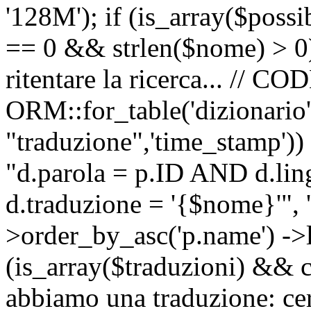
'128M'); if (is_array($possib
== 0 && strlen($nome) > 0) 
ritentare la ricerca... //
ORM::for_table('dizionario',
"traduzione",'time_stamp'))
"d.parola = p.ID AND d.li
d.traduzione = '{$nome}'", '
>order_by_asc('p.name') ->l
(is_array($traduzioni) && c
abbiamo una traduzione: ce