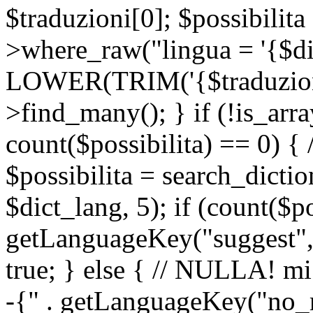
$traduzioni[0]; $possibilita
>where_raw("lingua = '{$di
LOWER(TRIM('{$traduzione-
>find_many(); } if (!is_array
count($possibilita) == 0) { /
$possibilita = search_dicti
$dict_lang, 5); if (count($p
getLanguageKey("suggest", 
true; } else { // NULLA! mi
-{" . getLanguageKey("no_m