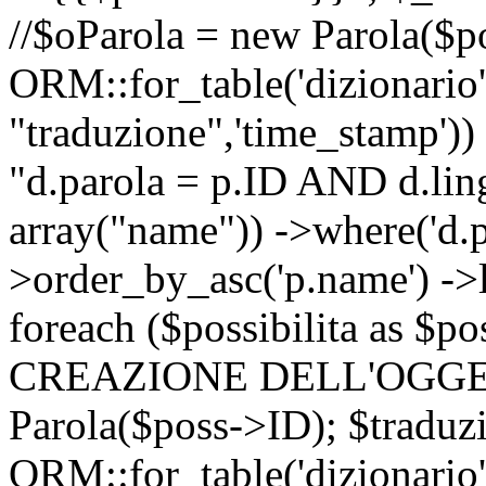
//$oParola = new Parola($p
ORM::for_table('dizionario',
"traduzione",'time_stamp'))
"d.parola = p.ID AND d.lingu
array("name")) ->where('d.p
>order_by_asc('p.name') ->
foreach ($possibilita as $
CREAZIONE DELL'OGGET
Parola($poss->ID); $traduz
ORM::for_table('dizionario',