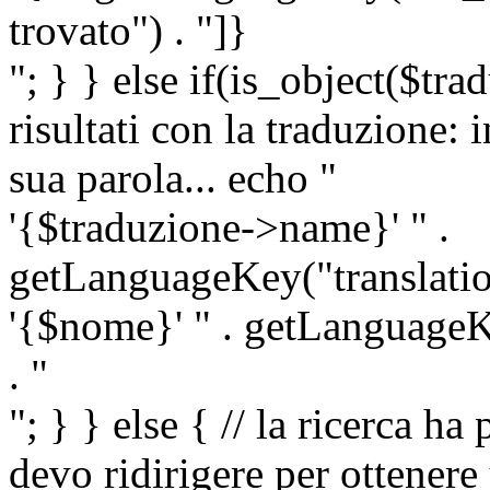
trovato") . "]}
"; } } else if(is_object($tra
risultati con la traduzione: 
sua parola... echo "
'{$traduzione->name}' " .
getLanguageKey("translatio
'{$nome}' " . getLanguageKe
. "
"; } } else { // la ricerca ha
devo ridirigere per ottenere