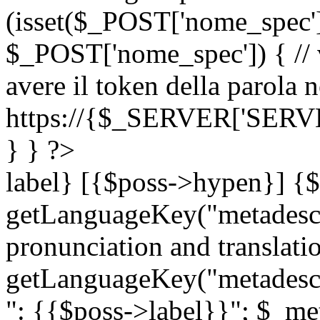
(isset($_POST['nome_spec
$_POST['nome_spec']) { // v
avere il token della parola n
https://{$_SERVER['SERV
} } ?>
label} [{$poss->hypen}] {$
getLanguageKey("metadescri
pronunciation and translation
getLanguageKey("metadescri
": {{$poss->label}}"; $_met