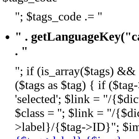
"; $tags_code .= "
" . getLanguageKey("ca
. "
"; if (is_array($tags) &&
($tags as $tag) { if ($ta
'selected'; $link = "/{$d
$class = ''; $link = "/{$
>label}/{$tag->ID}"; $im