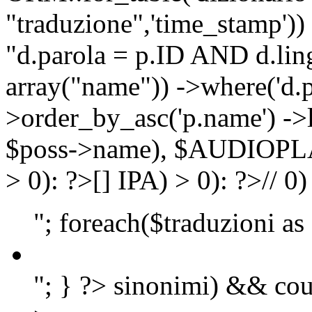
"traduzione",'time_stamp'))
"d.parola = p.ID AND d.lingu
array("name")) ->where('d.p
>order_by_asc('p.name') ->
$poss->name), $AUDIOP
> 0): ?>
[]
IPA) > 0): ?>
//
0)
"; foreach($traduzioni as
"; } ?>
sinonimi) && cou