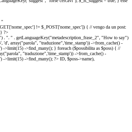
etLanguageKey("suggest", "forse cercavi"); $_is_suggest = true; } else
 "
&& $_GET['nome_spec'] != $_POST['nome_spec']) { // vengo da un post:
 } ?>
") . ". " . getLanguageKey("metadescription_frase_2", "How to say")
 'd', array("parola", "traduzione",'time_stamp')) ->from_cache() -
->limit(15) ->find_many(); } foreach ($possibilita as $poss) { //
arola", "traduzione",'time_stamp')) ->from_cache() -
') ->limit(15) ->find_many(); ?>
ID, $poss->name),