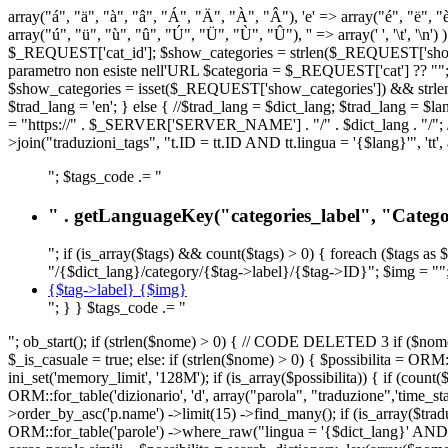
array("á", "ä", "à", "â", "Á", "Ä", "À", "Â"), 'e' => array("é", "ë", "è"
array("ú", "ü", "ù", "û", "Ú", "Ü", "Ù", "Û"), '' => array(' ', '\t
$_REQUEST['cat_id']; $show_categories = strlen($_REQUEST['show_ca
parametro non esiste nell'URL $categoria = $_REQUEST['cat'] ?? ""; $c
$show_categories = isset($_REQUEST['show_categories']) && strle
$trad_lang = 'en'; } else { //$trad_lang = $dict_lang; $trad_lang = $l
= "https://" . $_SERVER['SERVER_NAME'] . "/" . $dict_lang . "/"; // U
>join("traduzioni_tags", "t.ID = tt.ID AND tt.lingua = '{$lang}'", 'tt'
"; $tags_code .= "
" . getLanguageKey("categories_label", "Categor
"; if (is_array($tags) && count($tags) > 0) { foreach ($tags as 
"/{$dict_lang}/category/{$tag->label}/{$tag->ID}"; $img = "";
{$tag->label} {$img}
"; } } $tags_code .= "
"; ob_start(); if (strlen($nome) > 0) { // CODE DELETED 3 if ($nome 
$_is_casuale = true; else: if (strlen($nome) > 0) { $possibilita = 
ini_set('memory_limit', '128M'); if (is_array($possibilita)) { if (coun
ORM::for_table('dizionario', 'd', array("parola", "traduzione",'time
>order_by_asc('p.name') ->limit(15) ->find_many(); if (is_array($trad
ORM::for_table('parole') ->where_raw("lingua = '{$dict_lang}' AND la