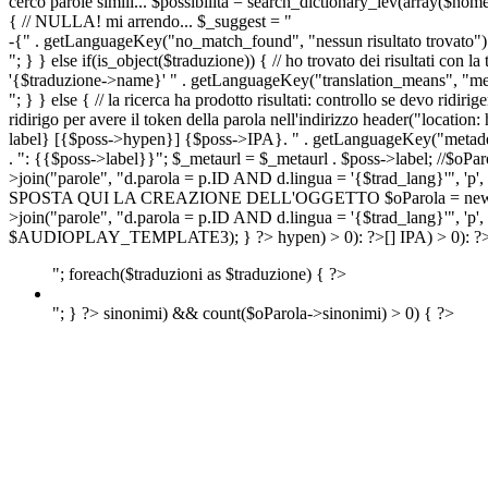
cerco parole simili... $possibilita = search_dictionary_lev(array($nom
{ // NULLA! mi arrendo... $_suggest = "
-{" . getLanguageKey("no_match_found", "nessun risultato trovato") 
"; } } else if(is_object($traduzione)) { // ho trovato dei risultati con l
'{$traduzione->name}' " . getLanguageKey("translation_means", "means
"; } } else { // la ricerca ha prodotto risultati: controllo se devo 
ridirigo per avere il token della parola nell'indirizzo header("lo
label} [{$poss->hypen}] {$poss->IPA}. " . getLanguageKey("metadescr
. ": {{$poss->label}}"; $_metaurl = $_metaurl . $poss->label; //$oPar
>join("parole", "d.parola = p.ID AND d.lingua = '{$trad_lang}'", 'p',
SPOSTA QUI LA CREAZIONE DELL'OGGETTO $oParola = new Parola($pos
>join("parole", "d.parola = p.ID AND d.lingua = '{$trad_lang}'", 'p'
$AUDIOPLAY_TEMPLATE3); } ?>
hypen) > 0): ?>
[]
IPA) > 0): ?
"; foreach($traduzioni as $traduzione) { ?>
"; } ?>
sinonimi) && count($oParola->sinonimi) > 0) { ?>