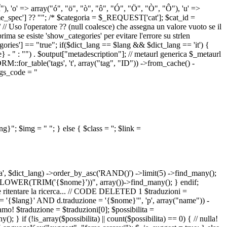
 "Î"), 'o' => array("ó", "ö", "ò", "ô", "Ó", "Ö", "Ò", "Ô"), 'u' =>
pec'] ?? ""; /* $categoria = $_REQUEST['cat']; $cat_id =
o l'operatore ?? (null coalesce) che assegna un valore vuoto se il
a se esiste 'show_categories' per evitare l'errore su strlen
] == "true"; if($dict_lang == $lang && $dict_lang == 'it') {
 - " : "") . $output["metadescription"]; // metaurl generica $_metaurl
::for_table('tags', 't', array("tag", "ID")) ->from_cache() -
tags_code = "
lang}"; $img = "
"; } else { $class = ''; $link =
ua', $dict_lang) ->order_by_asc('RAND()') ->limit(5) ->find_many();
el = LOWER(TRIM('{$nome}'))", array())->find_many(); } endif;
la e ritentare la ricerca... // CODE DELETED 1 $traduzioni =
 = '{$lang}' AND d.traduzione = '{$nome}'", 'p', array("name")) -
mo! $traduzione = $traduzioni[0]; $possibilita =
f (!is_array($possibilita) || count($possibilita) == 0) { // nulla!