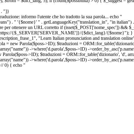
e), $from = $dict_lang, 5); if (count($possibilita) > 0) { $_suggest = g
. "]}
a traduzione: informo l'utente che ho tradotto la sua parola... echo "
") . " '{$nome}' " . getLanguageKey("translation_in", "in italian") .
ridirigere per ottenere un URL corretto if (isset($_POST['nome_spec']) 
cation: https://{$_SERVER['SERVER_NAME']}/{$dict_lang}/{$nome}"); }
iption_frase_1", "Learn Italian pronunciation and translation online
ola = new Parola($poss->ID); $traduzioni = ORM::for_table('dizionario',
 array("name")) ->where('d.parola',$poss->ID) ->order_by_asc('p.name') 
s->ID); $traduzioni = ORM::for_table('dizionario', 'd', array("p
, array("name")) ->where('d.parola',$poss->ID) ->order_by_asc('p.name
>
//
0) { echo "