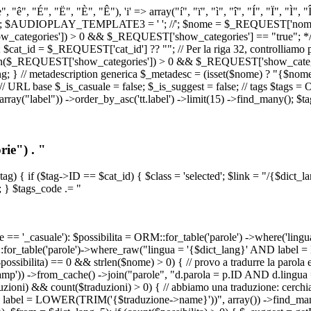
, "ê", "É", "Ë", "È", "Ê"), 'i' => array("í", "ï", "ì", "î", "Í", "Ï", "Ì",
', '\n') ); $AUDIOPLAY_TEMPLATE3 = '
'; //
'; $nome = $_REQUEST['nome_s
tegories']) > 0 && $_REQUEST['show_categories'] == "true"; */ // Us
at_id = $_REQUEST['cat_id'] ?? ""; // Per la riga 32, controlliamo prim
n($_REQUEST['show_categories']) > 0 && $_REQUEST['show_categories'
ang; } // metadescription generica $_metadesc = (isset($nome) ? "{$nome}
RL base $_is_casuale = false; $_is_suggest = false; // tags $tags = ORM
, array("label")) ->order_by_asc('tt.label') ->limit(15) ->find_many(); $
ie") . "
$tag) { if ($tag->ID == $cat_id) { $class = 'selected'; $link = "/{$dict_
 } $tags_code .= "
== '_casuale'): $possibilita = ORM::for_table('parole') ->where('ling
ORM::for_table('parole')->where_raw("lingua = '{$dict_lang}' AND lab
t($possibilita) == 0 && strlen($nome) > 0) { // provo a tradurre la paro
_stamp')) ->from_cache() ->join("parole", "d.parola = p.ID AND d.lingua
uzioni) && count($traduzioni) > 0) { // abbiamo una traduzione: cerchia
bel = LOWER(TRIM('{$traduzione->name}'))", array()) ->find_many(); } i