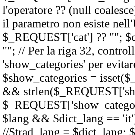
l'operatore ?? (null coalesc
il parametro non esiste nel
$_REQUEST['cat'] ?? ""; $
""; // Per la riga 32, contro
'show_categories' per evitare
$show_categories = isset(
&& strlen($_REQUEST['sho
$_REQUEST['show_categorie
$lang && $dict_lang == 'it')
//$trad_lang = $dict_lang; $