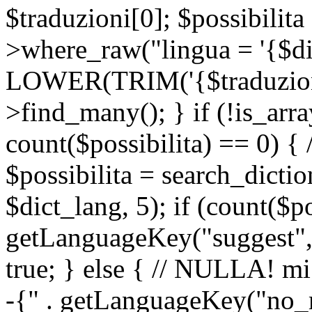
$traduzioni[0]; $possibilita
>where_raw("lingua = '{$di
LOWER(TRIM('{$traduzione-
>find_many(); } if (!is_array
count($possibilita) == 0) { /
$possibilita = search_dicti
$dict_lang, 5); if (count($p
getLanguageKey("suggest", 
true; } else { // NULLA! mi
-{" . getLanguageKey("no_m