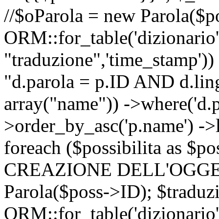
//$oParola = new Parola($p
ORM::for_table('dizionario',
"traduzione",'time_stamp'))
"d.parola = p.ID AND d.lingu
array("name")) ->where('d.p
>order_by_asc('p.name') ->
foreach ($possibilita as $
CREAZIONE DELL'OGGET
Parola($poss->ID); $traduz
ORM::for_table('dizionario',