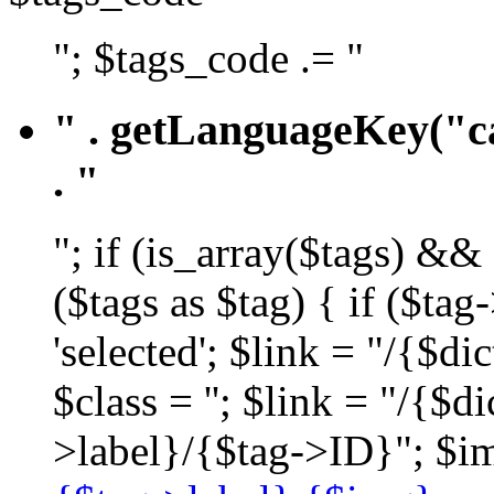
"; $tags_code .= "
" . getLanguageKey("ca
. "
"; if (is_array($tags) &&
($tags as $tag) { if ($ta
'selected'; $link = "/{$d
$class = ''; $link = "/{$
>label}/{$tag->ID}"; $im