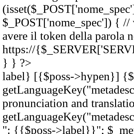
(isset($_POST['nome_spec
$_POST['nome_spec']) { // v
avere il token della parola n
https://{$_SERVER['SERV
} } ?>
label} [{$poss->hypen}] {$
getLanguageKey("metadescri
pronunciation and translation
getLanguageKey("metadescri
": {{$poss->label}}"; $_met