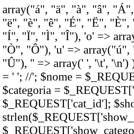
array("á", "ä", "à", "â", "Á"
"ë", "è", "ê", "É", "Ë", "È", "
"Í", "Ï", "Ì", "Î"), 'o' => ar
"Ò", "Ô"), 'u' => array("ú",
"Û"), '' => array(' ', '\t
= '
'; //
'; $nome = $_REQUES
$categoria = $_REQUEST['ca
$_REQUEST['cat_id']; $sho
strlen($_REQUEST['show_c
$_REQUEST['show_categorie