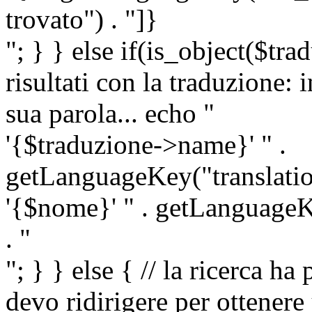
trovato") . "]}
"; } } else if(is_object($tra
risultati con la traduzione: 
sua parola... echo "
'{$traduzione->name}' " .
getLanguageKey("translatio
'{$nome}' " . getLanguageKe
. "
"; } } else { // la ricerca ha
devo ridirigere per ottenere