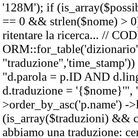
'128M'); if (is_array($possib
== 0 && strlen($nome) > 0) 
ritentare la ricerca... //
ORM::for_table('dizionario',
"traduzione",'time_stamp'))
"d.parola = p.ID AND d.li
d.traduzione = '{$nome}'", '
>order_by_asc('p.name') ->l
(is_array($traduzioni) && c
abbiamo una traduzione: ce