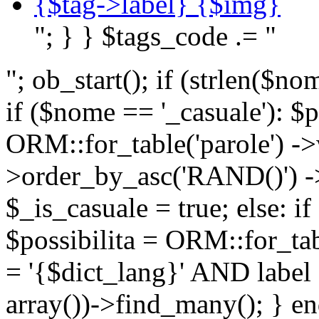
{$tag->label} {$img}
"; } } $tags_code .= "
"; ob_start(); if (strlen(
if ($nome == '_casuale'): $p
ORM::for_table('parole') ->w
>order_by_asc('RAND()') ->
$_is_casuale = true; else: i
$possibilita = ORM::for_ta
= '{$dict_lang}' AND lab
array())->find_many(); } en