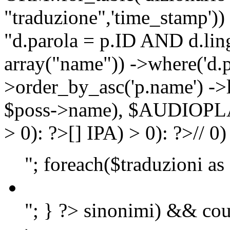
"traduzione",'time_stamp'))
"d.parola = p.ID AND d.lingu
array("name")) ->where('d.p
>order_by_asc('p.name') ->
$poss->name), $AUDIOP
> 0): ?>
[]
IPA) > 0): ?>
//
0)
"; foreach($traduzioni as
"; } ?>
sinonimi) && cou