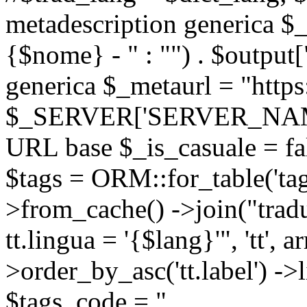
metadescription generica $_
{$nome} - " : "") . $output[
generica $_metaurl = "https:
$_SERVER['SERVER_NAME'] .
URL base $_is_casuale = fals
$tags = ORM::for_table('tags'
>from_cache() ->join("trad
tt.lingua = '{$lang}'", 'tt', a
>order_by_asc('tt.label') -
$tags_code = "