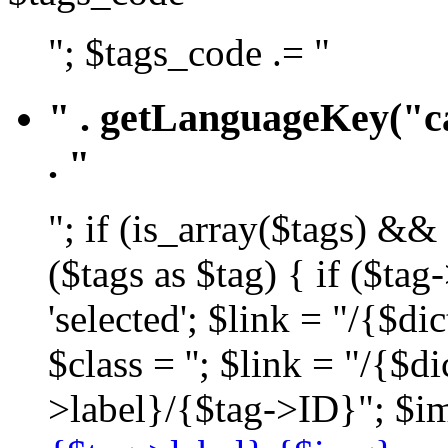
"; $tags_code .= "
" . getLanguageKey("ca
. "
"; if (is_array($tags) &&
($tags as $tag) { if ($ta
'selected'; $link = "/{$d
$class = ''; $link = "/{$
>label}/{$tag->ID}"; $im