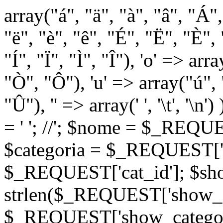
array("á", "ä", "à", "â", "Á"
"ë", "è", "ê", "É", "Ë", "È", "
"Í", "Ï", "Ì", "Î"), 'o' => ar
"Ò", "Ô"), 'u' => array("ú",
"Û"), '' => array(' ', '\t
= '
'; //
'; $nome = $_REQUES
$categoria = $_REQUEST['ca
$_REQUEST['cat_id']; $sho
strlen($_REQUEST['show_c
$_REQUEST['show_categorie