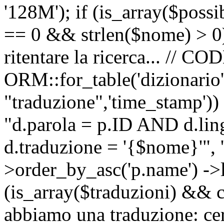
'128M'); if (is_array($possib
== 0 && strlen($nome) > 0) 
ritentare la ricerca... //
ORM::for_table('dizionario',
"traduzione",'time_stamp'))
"d.parola = p.ID AND d.li
d.traduzione = '{$nome}'", '
>order_by_asc('p.name') ->l
(is_array($traduzioni) && c
abbiamo una traduzione: ce