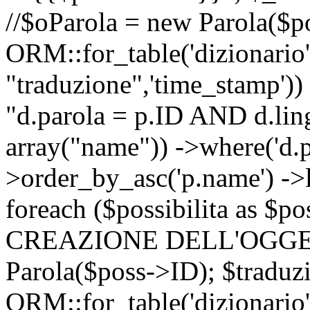
//$oParola = new Parola($p
ORM::for_table('dizionario',
"traduzione",'time_stamp'))
"d.parola = p.ID AND d.lingu
array("name")) ->where('d.p
>order_by_asc('p.name') ->
foreach ($possibilita as $
CREAZIONE DELL'OGGET
Parola($poss->ID); $traduz
ORM::for_table('dizionario',