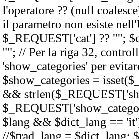
l'operatore ?? (null coalesc
il parametro non esiste nel
$_REQUEST['cat'] ?? ""; $
""; // Per la riga 32, contro
'show_categories' per evitare
$show_categories = isset(
&& strlen($_REQUEST['sho
$_REQUEST['show_categorie
$lang && $dict_lang == 'it')
//$trad_lang = $dict_lang; $