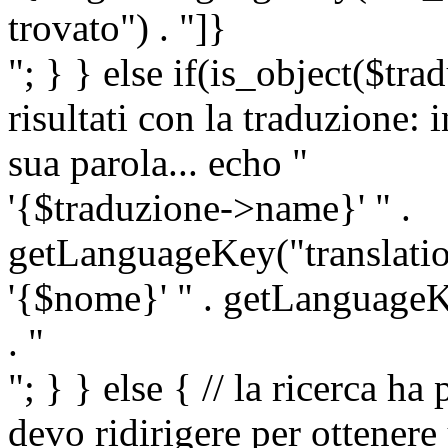
trovato") . "]}
"; } } else if(is_object($tra
risultati con la traduzione: 
sua parola... echo "
'{$traduzione->name}' " .
getLanguageKey("translatio
'{$nome}' " . getLanguageKe
. "
"; } } else { // la ricerca ha
devo ridirigere per ottenere