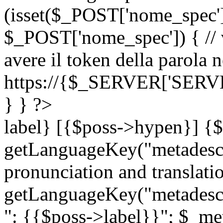
(isset($_POST['nome_spec
$_POST['nome_spec']) { // v
avere il token della parola n
https://{$_SERVER['SERV
} } ?>
label} [{$poss->hypen}] {$
getLanguageKey("metadescri
pronunciation and translation
getLanguageKey("metadescri
": {{$poss->label}}"; $_met