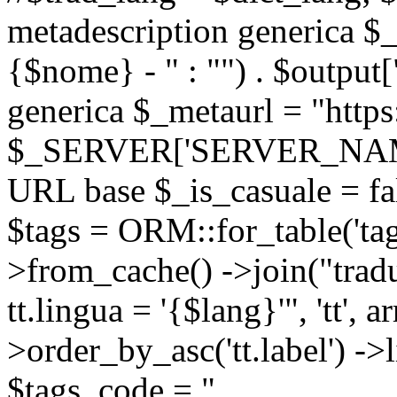
metadescription generica $_
{$nome} - " : "") . $output[
generica $_metaurl = "https:
$_SERVER['SERVER_NAME'] .
URL base $_is_casuale = fals
$tags = ORM::for_table('tags'
>from_cache() ->join("trad
tt.lingua = '{$lang}'", 'tt', a
>order_by_asc('tt.label') -
$tags_code = "