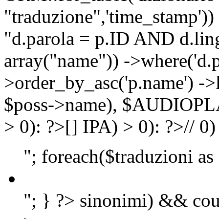
"traduzione",'time_stamp'))
"d.parola = p.ID AND d.lingu
array("name")) ->where('d.p
>order_by_asc('p.name') ->
$poss->name), $AUDIOP
> 0): ?>
[]
IPA) > 0): ?>
//
0)
"; foreach($traduzioni as
"; } ?>
sinonimi) && cou