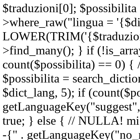
$traduzioni[0]; $possibilita
>where_raw("lingua = '{$di
LOWER(TRIM('{$traduzione-
>find_many(); } if (!is_array
count($possibilita) == 0) { /
$possibilita = search_dicti
$dict_lang, 5); if (count($p
getLanguageKey("suggest", 
true; } else { // NULLA! mi
-{" . getLanguageKey("no_m