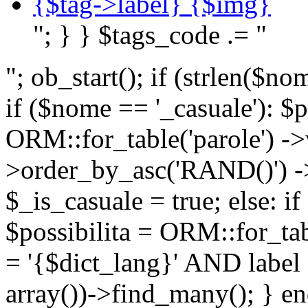
{$tag->label} {$img}
"; } } $tags_code .= "
"; ob_start(); if (strlen(
if ($nome == '_casuale'): $p
ORM::for_table('parole') ->w
>order_by_asc('RAND()') ->
$_is_casuale = true; else: i
$possibilita = ORM::for_ta
= '{$dict_lang}' AND lab
array())->find_many(); } en