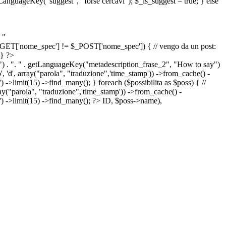
etLanguageKey("suggest", "forse cercavi"); $_is_suggest = true; } else
 "
&& $_GET['nome_spec'] != $_POST['nome_spec']) { // vengo da un post:
 } ?>
") . ". " . getLanguageKey("metadescription_frase_2", "How to say")
 'd', array("parola", "traduzione",'time_stamp')) ->from_cache() -
->limit(15) ->find_many(); } foreach ($possibilita as $poss) { //
arola", "traduzione",'time_stamp')) ->from_cache() -
') ->limit(15) ->find_many(); ?>
ID, $poss->name),