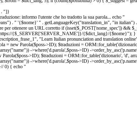
e), $from = $dict_lang, 5); if (count($possibilita) > 0) { $_suggest = g
. "]}
a traduzione: informo l'utente che ho tradotto la sua parola... echo "
") . " '{$nome}' " . getLanguageKey("translation_in", "in italian") .
ridirigere per ottenere un URL corretto if (isset($_POST['nome_spec']) 
cation: https://{$_SERVER['SERVER_NAME']}/{$dict_lang}/{$nome}"); }
iption_frase_1", "Learn Italian pronunciation and translation online
ola = new Parola($poss->ID); $traduzioni = ORM::for_table('dizionario',
 array("name")) ->where('d.parola',$poss->ID) ->order_by_asc('p.name') 
s->ID); $traduzioni = ORM::for_table('dizionario', 'd', array("p
, array("name")) ->where('d.parola',$poss->ID) ->order_by_asc('p.name
>
//
0) { echo "