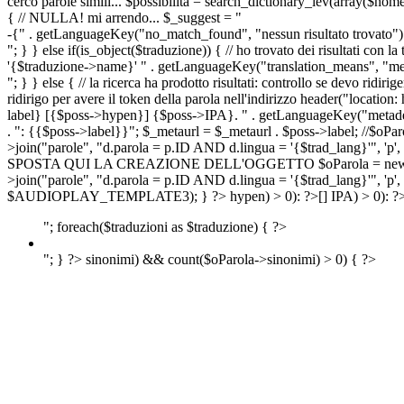
cerco parole simili... $possibilita = search_dictionary_lev(array($nom
{ // NULLA! mi arrendo... $_suggest = "
-{" . getLanguageKey("no_match_found", "nessun risultato trovato") 
"; } } else if(is_object($traduzione)) { // ho trovato dei risultati con l
'{$traduzione->name}' " . getLanguageKey("translation_means", "means
"; } } else { // la ricerca ha prodotto risultati: controllo se devo 
ridirigo per avere il token della parola nell'indirizzo header("lo
label} [{$poss->hypen}] {$poss->IPA}. " . getLanguageKey("metadescr
. ": {{$poss->label}}"; $_metaurl = $_metaurl . $poss->label; //$oPar
>join("parole", "d.parola = p.ID AND d.lingua = '{$trad_lang}'", 'p',
SPOSTA QUI LA CREAZIONE DELL'OGGETTO $oParola = new Parola($pos
>join("parole", "d.parola = p.ID AND d.lingua = '{$trad_lang}'", 'p'
$AUDIOPLAY_TEMPLATE3); } ?>
hypen) > 0): ?>
[]
IPA) > 0): ?
"; foreach($traduzioni as $traduzione) { ?>
"; } ?>
sinonimi) && count($oParola->sinonimi) > 0) { ?>