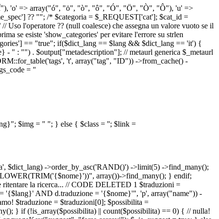
 "Î"), 'o' => array("ó", "ö", "ò", "ô", "Ó", "Ö", "Ò", "Ô"), 'u' =>
pec'] ?? ""; /* $categoria = $_REQUEST['cat']; $cat_id =
o l'operatore ?? (null coalesce) che assegna un valore vuoto se il
a se esiste 'show_categories' per evitare l'errore su strlen
] == "true"; if($dict_lang == $lang && $dict_lang == 'it') {
 - " : "") . $output["metadescription"]; // metaurl generica $_metaurl
::for_table('tags', 't', array("tag", "ID")) ->from_cache() -
tags_code = "
lang}"; $img = "
"; } else { $class = ''; $link =
ua', $dict_lang) ->order_by_asc('RAND()') ->limit(5) ->find_many();
el = LOWER(TRIM('{$nome}'))", array())->find_many(); } endif;
la e ritentare la ricerca... // CODE DELETED 1 $traduzioni =
 = '{$lang}' AND d.traduzione = '{$nome}'", 'p', array("name")) -
mo! $traduzione = $traduzioni[0]; $possibilita =
f (!is_array($possibilita) || count($possibilita) == 0) { // nulla!