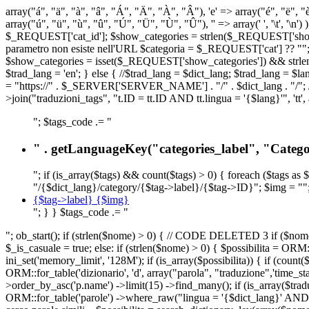
array("á", "ä", "à", "â", "Á", "Ä", "À", "Â"), 'e' => array("é", "ë", "è"
array("ú", "ü", "ù", "û", "Ú", "Ü", "Ù", "Û"), '' => array(' ', '\t
$_REQUEST['cat_id']; $show_categories = strlen($_REQUEST['show_ca
parametro non esiste nell'URL $categoria = $_REQUEST['cat'] ?? ""; $c
$show_categories = isset($_REQUEST['show_categories']) && strle
$trad_lang = 'en'; } else { //$trad_lang = $dict_lang; $trad_lang = $l
= "https://" . $_SERVER['SERVER_NAME'] . "/" . $dict_lang . "/"; // U
>join("traduzioni_tags", "t.ID = tt.ID AND tt.lingua = '{$lang}'", 'tt'
"; $tags_code .= "
" . getLanguageKey("categories_label", "Categor
"; if (is_array($tags) && count($tags) > 0) { foreach ($tags as 
"/{$dict_lang}/category/{$tag->label}/{$tag->ID}"; $img = "";
{$tag->label} {$img}
"; } } $tags_code .= "
"; ob_start(); if (strlen($nome) > 0) { // CODE DELETED 3 if ($nome 
$_is_casuale = true; else: if (strlen($nome) > 0) { $possibilita = 
ini_set('memory_limit', '128M'); if (is_array($possibilita)) { if (coun
ORM::for_table('dizionario', 'd', array("parola", "traduzione",'time
>order_by_asc('p.name') ->limit(15) ->find_many(); if (is_array($trad
ORM::for_table('parole') ->where_raw("lingua = '{$dict_lang}' AND la