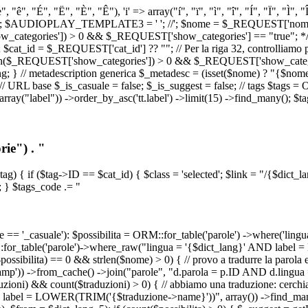
, "ê", "É", "Ë", "È", "Ê"), 'i' => array("í", "ï", "ì", "î", "Í", "Ï", "Ì",
', '\n') ); $AUDIOPLAY_TEMPLATE3 = '
'; //
'; $nome = $_REQUEST['nome_s
tegories']) > 0 && $_REQUEST['show_categories'] == "true"; */ // Us
at_id = $_REQUEST['cat_id'] ?? ""; // Per la riga 32, controlliamo prim
n($_REQUEST['show_categories']) > 0 && $_REQUEST['show_categories'
ang; } // metadescription generica $_metadesc = (isset($nome) ? "{$nome}
RL base $_is_casuale = false; $_is_suggest = false; // tags $tags = ORM
, array("label")) ->order_by_asc('tt.label') ->limit(15) ->find_many(); $
ie") . "
$tag) { if ($tag->ID == $cat_id) { $class = 'selected'; $link = "/{$dict_
 } $tags_code .= "
== '_casuale'): $possibilita = ORM::for_table('parole') ->where('ling
ORM::for_table('parole')->where_raw("lingua = '{$dict_lang}' AND lab
t($possibilita) == 0 && strlen($nome) > 0) { // provo a tradurre la paro
_stamp')) ->from_cache() ->join("parole", "d.parola = p.ID AND d.lingua
uzioni) && count($traduzioni) > 0) { // abbiamo una traduzione: cerchia
bel = LOWER(TRIM('{$traduzione->name}'))", array()) ->find_many(); } i