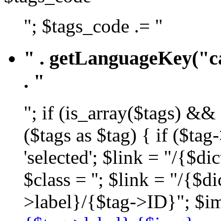
"; $tags_code .= "
" . getLanguageKey("ca
. "
"; if (is_array($tags) &&
($tags as $tag) { if ($ta
'selected'; $link = "/{$d
$class = ''; $link = "/{$
>label}/{$tag->ID}"; $im