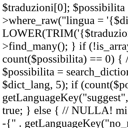
$traduzioni[0]; $possibilita
>where_raw("lingua = '{$di
LOWER(TRIM('{$traduzione-
>find_many(); } if (!is_array
count($possibilita) == 0) { /
$possibilita = search_dicti
$dict_lang, 5); if (count($p
getLanguageKey("suggest", 
true; } else { // NULLA! mi
-{" . getLanguageKey("no_m