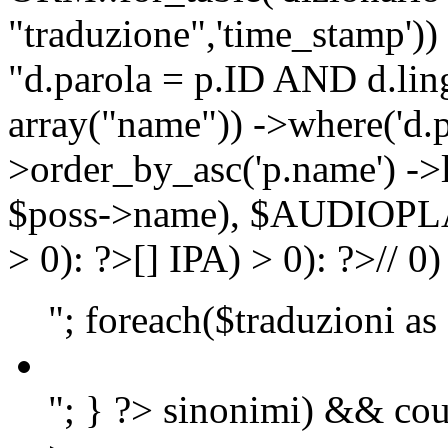
"traduzione",'time_stamp'))
"d.parola = p.ID AND d.lingu
array("name")) ->where('d.p
>order_by_asc('p.name') ->
$poss->name), $AUDIOP
> 0): ?>
[]
IPA) > 0): ?>
//
0)
"; foreach($traduzioni as
"; } ?>
sinonimi) && cou