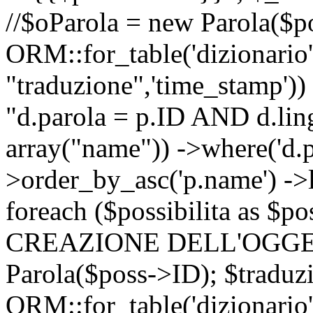
//$oParola = new Parola($p
ORM::for_table('dizionario',
"traduzione",'time_stamp'))
"d.parola = p.ID AND d.lingu
array("name")) ->where('d.p
>order_by_asc('p.name') ->
foreach ($possibilita as $
CREAZIONE DELL'OGGET
Parola($poss->ID); $traduz
ORM::for_table('dizionario',