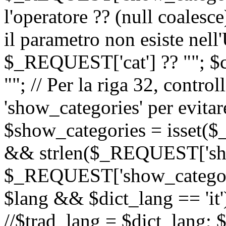
l'operatore ?? (null coalesc
il parametro non esiste nel
$_REQUEST['cat'] ?? ""; $
""; // Per la riga 32, contro
'show_categories' per evitare
$show_categories = isset(
&& strlen($_REQUEST['sho
$_REQUEST['show_categorie
$lang && $dict_lang == 'it')
//$trad_lang = $dict_lang; $