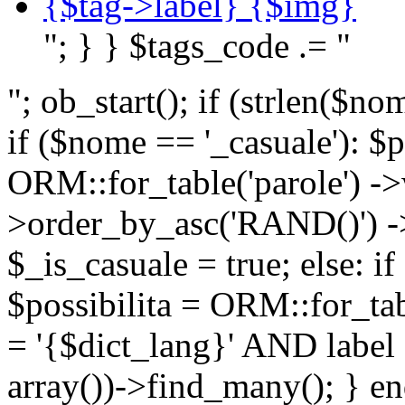
{$tag->label} {$img}
"; } } $tags_code .= "
"; ob_start(); if (strlen(
if ($nome == '_casuale'): $p
ORM::for_table('parole') ->w
>order_by_asc('RAND()') ->
$_is_casuale = true; else: i
$possibilita = ORM::for_ta
= '{$dict_lang}' AND lab
array())->find_many(); } en