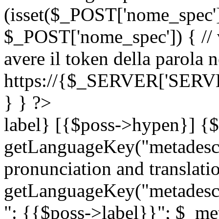
(isset($_POST['nome_spec
$_POST['nome_spec']) { // v
avere il token della parola n
https://{$_SERVER['SERV
} } ?>
label} [{$poss->hypen}] {$
getLanguageKey("metadescri
pronunciation and translation
getLanguageKey("metadescri
": {{$poss->label}}"; $_met