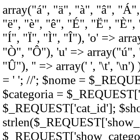
array("á", "ä", "à", "â", "Á"
"ë", "è", "ê", "É", "Ë", "È", "
"Í", "Ï", "Ì", "Î"), 'o' => ar
"Ò", "Ô"), 'u' => array("ú",
"Û"), '' => array(' ', '\t
= '
'; //
'; $nome = $_REQUES
$categoria = $_REQUEST['ca
$_REQUEST['cat_id']; $sho
strlen($_REQUEST['show_c
$_REQUEST['show_categorie