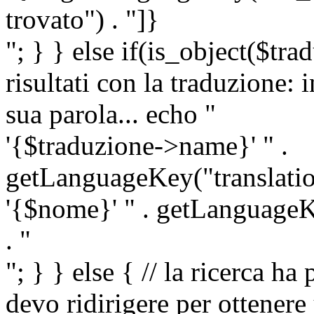
trovato") . "]}
"; } } else if(is_object($tra
risultati con la traduzione: 
sua parola... echo "
'{$traduzione->name}' " .
getLanguageKey("translatio
'{$nome}' " . getLanguageKe
. "
"; } } else { // la ricerca ha
devo ridirigere per ottenere