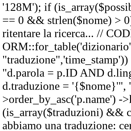
'128M'); if (is_array($possib
== 0 && strlen($nome) > 0) 
ritentare la ricerca... //
ORM::for_table('dizionario',
"traduzione",'time_stamp'))
"d.parola = p.ID AND d.li
d.traduzione = '{$nome}'", '
>order_by_asc('p.name') ->l
(is_array($traduzioni) && c
abbiamo una traduzione: ce