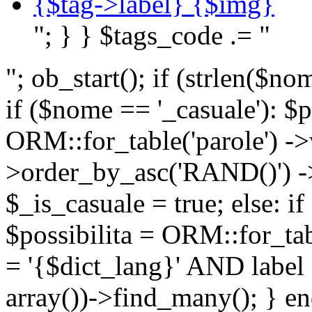
{$tag->label} {$img}
"; } } $tags_code .= "
"; ob_start(); if (strlen(
if ($nome == '_casuale'): $p
ORM::for_table('parole') ->w
>order_by_asc('RAND()') ->
$_is_casuale = true; else: i
$possibilita = ORM::for_ta
= '{$dict_lang}' AND lab
array())->find_many(); } en