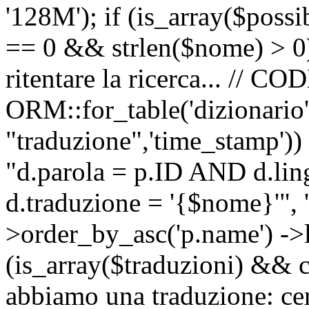
'128M'); if (is_array($possib
== 0 && strlen($nome) > 0) 
ritentare la ricerca... //
ORM::for_table('dizionario',
"traduzione",'time_stamp'))
"d.parola = p.ID AND d.li
d.traduzione = '{$nome}'", '
>order_by_asc('p.name') ->l
(is_array($traduzioni) && c
abbiamo una traduzione: ce