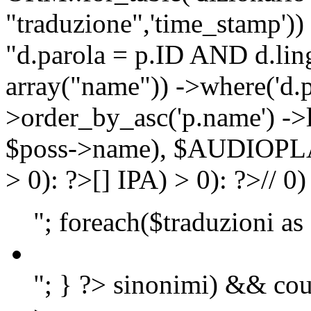
"traduzione",'time_stamp'))
"d.parola = p.ID AND d.lingu
array("name")) ->where('d.p
>order_by_asc('p.name') ->
$poss->name), $AUDIOP
> 0): ?>
[]
IPA) > 0): ?>
//
0)
"; foreach($traduzioni as
"; } ?>
sinonimi) && cou