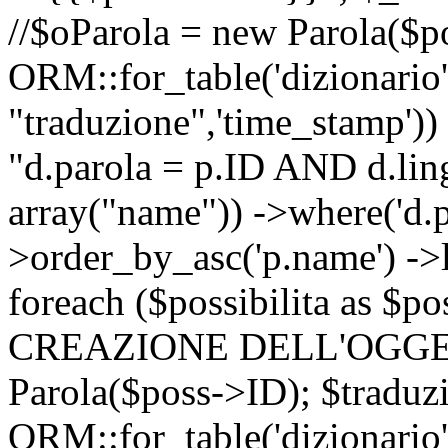
//$oParola = new Parola($p
ORM::for_table('dizionario',
"traduzione",'time_stamp'))
"d.parola = p.ID AND d.lingu
array("name")) ->where('d.p
>order_by_asc('p.name') ->
foreach ($possibilita as $
CREAZIONE DELL'OGGET
Parola($poss->ID); $traduz
ORM::for_table('dizionario',