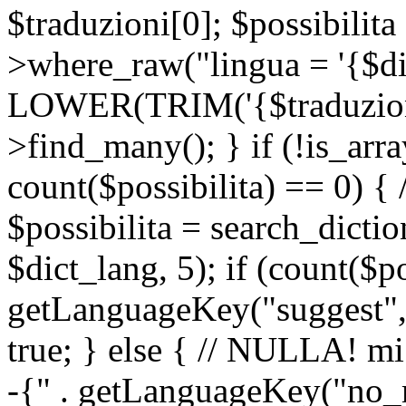
$traduzioni[0]; $possibilita
>where_raw("lingua = '{$di
LOWER(TRIM('{$traduzione-
>find_many(); } if (!is_array
count($possibilita) == 0) { /
$possibilita = search_dicti
$dict_lang, 5); if (count($p
getLanguageKey("suggest", 
true; } else { // NULLA! mi
-{" . getLanguageKey("no_m