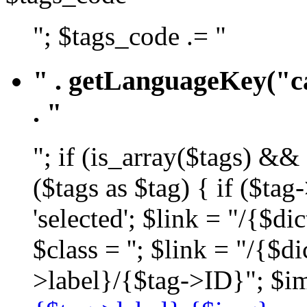
"; $tags_code .= "
" . getLanguageKey("ca
. "
"; if (is_array($tags) &&
($tags as $tag) { if ($ta
'selected'; $link = "/{$d
$class = ''; $link = "/{$
>label}/{$tag->ID}"; $im