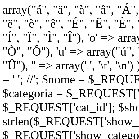
array("á", "ä", "à", "â", "Á"
"ë", "è", "ê", "É", "Ë", "È", "
"Í", "Ï", "Ì", "Î"), 'o' => ar
"Ò", "Ô"), 'u' => array("ú",
"Û"), '' => array(' ', '\t
= '
'; //
'; $nome = $_REQUES
$categoria = $_REQUEST['ca
$_REQUEST['cat_id']; $sho
strlen($_REQUEST['show_c
$_REQUEST['show_categorie