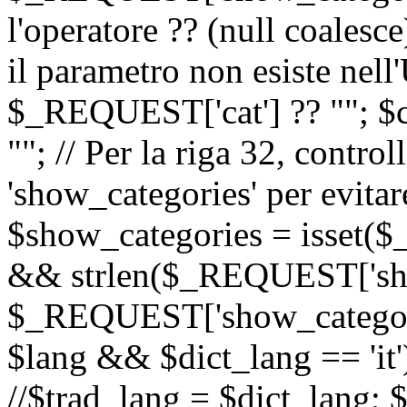
l'operatore ?? (null coalesc
il parametro non esiste nel
$_REQUEST['cat'] ?? ""; $
""; // Per la riga 32, contro
'show_categories' per evitare
$show_categories = isset(
&& strlen($_REQUEST['sho
$_REQUEST['show_categorie
$lang && $dict_lang == 'it')
//$trad_lang = $dict_lang; $