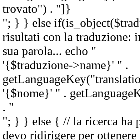
trovato") . "]}
"; } } else if(is_object($tra
risultati con la traduzione: 
sua parola... echo "
'{$traduzione->name}' " .
getLanguageKey("translatio
'{$nome}' " . getLanguageKe
. "
"; } } else { // la ricerca ha
devo ridirigere per ottenere