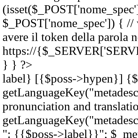
(isset($_POST['nome_spec
$_POST['nome_spec']) { // v
avere il token della parola n
https://{$_SERVER['SERV
} } ?>
label} [{$poss->hypen}] {$
getLanguageKey("metadescri
pronunciation and translation
getLanguageKey("metadescri
": {{$poss->label}}"; $_met