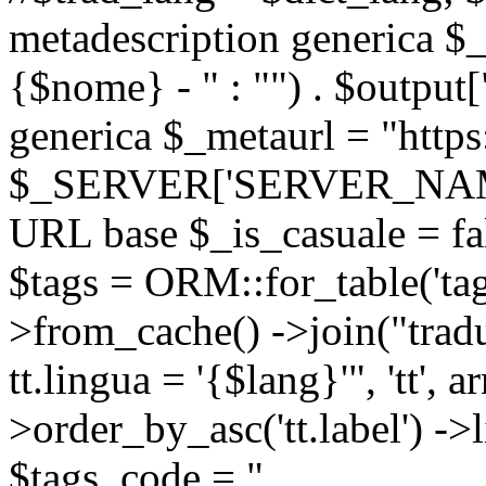
metadescription generica $_
{$nome} - " : "") . $output[
generica $_metaurl = "https:
$_SERVER['SERVER_NAME'] .
URL base $_is_casuale = fals
$tags = ORM::for_table('tags'
>from_cache() ->join("trad
tt.lingua = '{$lang}'", 'tt', a
>order_by_asc('tt.label') -
$tags_code = "