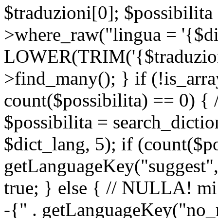
$traduzioni[0]; $possibilita
>where_raw("lingua = '{$di
LOWER(TRIM('{$traduzione-
>find_many(); } if (!is_array
count($possibilita) == 0) { /
$possibilita = search_dicti
$dict_lang, 5); if (count($p
getLanguageKey("suggest", 
true; } else { // NULLA! mi
-{" . getLanguageKey("no_m