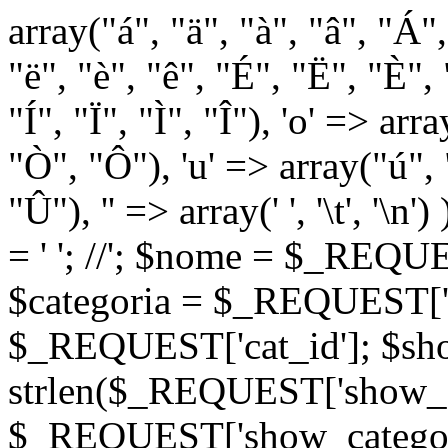
array("á", "ä", "à", "â", "Á"
"ë", "è", "ê", "É", "Ë", "È", "
"Í", "Ï", "Ì", "Î"), 'o' => ar
"Ò", "Ô"), 'u' => array("ú",
"Û"), '' => array(' ', '\t
= '
'; //
'; $nome = $_REQUES
$categoria = $_REQUEST['ca
$_REQUEST['cat_id']; $sho
strlen($_REQUEST['show_c
$_REQUEST['show_categorie