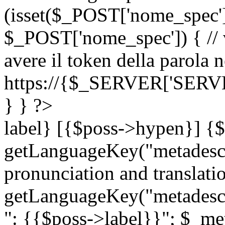
(isset($_POST['nome_spec
$_POST['nome_spec']) { // v
avere il token della parola n
https://{$_SERVER['SERV
} } ?>
label} [{$poss->hypen}] {$
getLanguageKey("metadescri
pronunciation and translation
getLanguageKey("metadescri
": {{$poss->label}}"; $_met