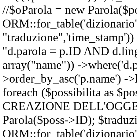
//$oParola = new Parola($p
ORM::for_table('dizionario',
"traduzione",'time_stamp'))
"d.parola = p.ID AND d.lingu
array("name")) ->where('d.p
>order_by_asc('p.name') ->
foreach ($possibilita as $
CREAZIONE DELL'OGGET
Parola($poss->ID); $traduz
ORM::for_table('dizionario',