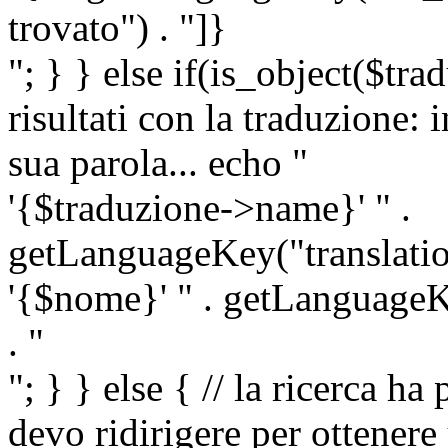
trovato") . "]}
"; } } else if(is_object($tra
risultati con la traduzione: 
sua parola... echo "
'{$traduzione->name}' " .
getLanguageKey("translatio
'{$nome}' " . getLanguageKe
. "
"; } } else { // la ricerca ha
devo ridirigere per ottenere