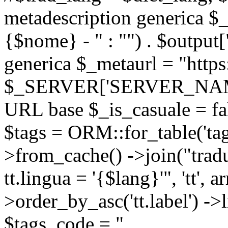
metadescription generica $_
{$nome} - " : "") . $output[
generica $_metaurl = "https:
$_SERVER['SERVER_NAME'] .
URL base $_is_casuale = fals
$tags = ORM::for_table('tags'
>from_cache() ->join("trad
tt.lingua = '{$lang}'", 'tt', a
>order_by_asc('tt.label') -
$tags_code = "