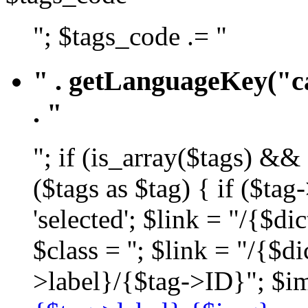
"; $tags_code .= "
" . getLanguageKey("ca
. "
"; if (is_array($tags) &&
($tags as $tag) { if ($ta
'selected'; $link = "/{$d
$class = ''; $link = "/{$
>label}/{$tag->ID}"; $im