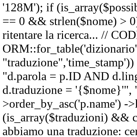
'128M'); if (is_array($possib
== 0 && strlen($nome) > 0) 
ritentare la ricerca... //
ORM::for_table('dizionario',
"traduzione",'time_stamp'))
"d.parola = p.ID AND d.li
d.traduzione = '{$nome}'", '
>order_by_asc('p.name') ->l
(is_array($traduzioni) && c
abbiamo una traduzione: ce