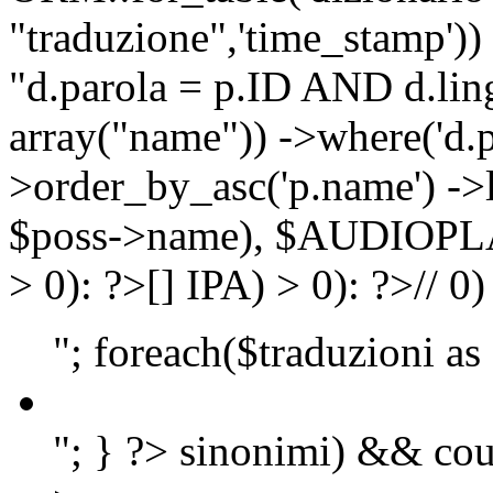
"traduzione",'time_stamp'))
"d.parola = p.ID AND d.lingu
array("name")) ->where('d.p
>order_by_asc('p.name') ->
$poss->name), $AUDIOP
> 0): ?>
[]
IPA) > 0): ?>
//
0)
"; foreach($traduzioni as
"; } ?>
sinonimi) && cou