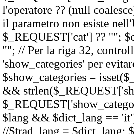
l'operatore ?? (null coalesc
il parametro non esiste nel
$_REQUEST['cat'] ?? ""; $
""; // Per la riga 32, contro
'show_categories' per evitare
$show_categories = isset(
&& strlen($_REQUEST['sho
$_REQUEST['show_categorie
$lang && $dict_lang == 'it')
//$trad_lang = $dict_lang; $