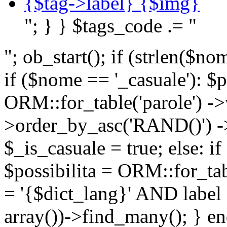
{$tag->label} {$img}
"; } } $tags_code .= "
"; ob_start(); if (strlen(
if ($nome == '_casuale'): $p
ORM::for_table('parole') ->w
>order_by_asc('RAND()') ->
$_is_casuale = true; else: i
$possibilita = ORM::for_ta
= '{$dict_lang}' AND lab
array())->find_many(); } en