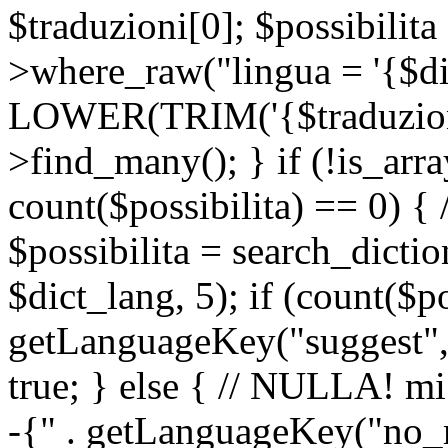
$traduzioni[0]; $possibilita
>where_raw("lingua = '{$di
LOWER(TRIM('{$traduzione-
>find_many(); } if (!is_array
count($possibilita) == 0) { /
$possibilita = search_dicti
$dict_lang, 5); if (count($p
getLanguageKey("suggest", 
true; } else { // NULLA! mi
-{" . getLanguageKey("no_m