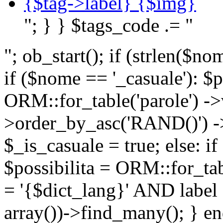
{$tag->label} {$img}
"; } } $tags_code .= "
"; ob_start(); if (strlen(
if ($nome == '_casuale'): $p
ORM::for_table('parole') ->w
>order_by_asc('RAND()') ->
$_is_casuale = true; else: i
$possibilita = ORM::for_ta
= '{$dict_lang}' AND lab
array())->find_many(); } en