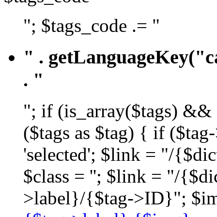
"; $tags_code .= "
" . getLanguageKey("ca
. "
"; if (is_array($tags) &&
($tags as $tag) { if ($ta
'selected'; $link = "/{$d
$class = ''; $link = "/{$
>label}/{$tag->ID}"; $im