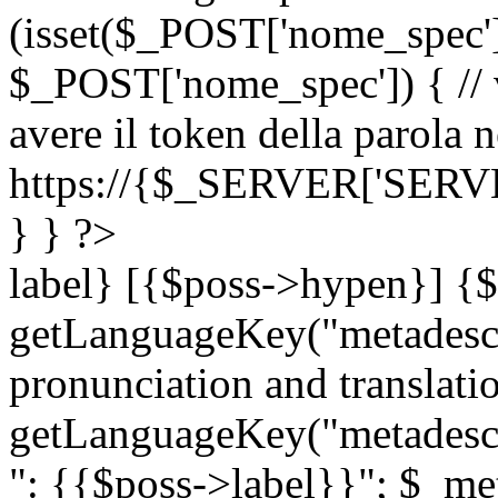
(isset($_POST['nome_spec
$_POST['nome_spec']) { // v
avere il token della parola n
https://{$_SERVER['SERV
} } ?>
label} [{$poss->hypen}] {$
getLanguageKey("metadescri
pronunciation and translation
getLanguageKey("metadescri
": {{$poss->label}}"; $_met