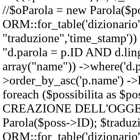
//$oParola = new Parola($p
ORM::for_table('dizionario',
"traduzione",'time_stamp'))
"d.parola = p.ID AND d.lingu
array("name")) ->where('d.p
>order_by_asc('p.name') ->
foreach ($possibilita as $
CREAZIONE DELL'OGGET
Parola($poss->ID); $traduz
ORM::for_table('dizionario',