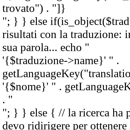
trovato") . "]}
"; } } else if(is_object($tra
risultati con la traduzione: 
sua parola... echo "
'{$traduzione->name}' " .
getLanguageKey("translatio
'{$nome}' " . getLanguageKe
. "
"; } } else { // la ricerca ha
devo ridirigere per ottenere