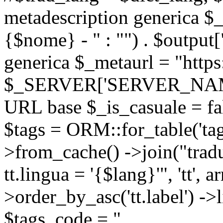
metadescription generica $_
{$nome} - " : "") . $output[
generica $_metaurl = "https:
$_SERVER['SERVER_NAME'] .
URL base $_is_casuale = fals
$tags = ORM::for_table('tags'
>from_cache() ->join("trad
tt.lingua = '{$lang}'", 'tt', a
>order_by_asc('tt.label') -
$tags_code = "