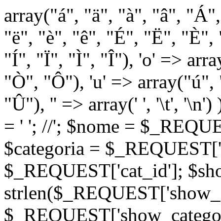
array("á", "ä", "à", "â", "Á"
"ë", "è", "ê", "É", "Ë", "È", "
"Í", "Ï", "Ì", "Î"), 'o' => ar
"Ò", "Ô"), 'u' => array("ú",
"Û"), '' => array(' ', '\t
= '
'; //
'; $nome = $_REQUES
$categoria = $_REQUEST['ca
$_REQUEST['cat_id']; $sho
strlen($_REQUEST['show_c
$_REQUEST['show_categorie