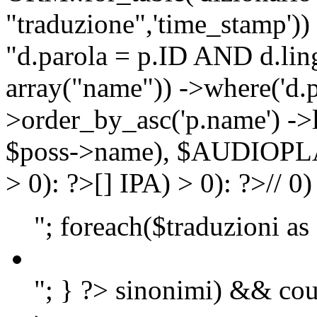
"traduzione",'time_stamp'))
"d.parola = p.ID AND d.lingu
array("name")) ->where('d.p
>order_by_asc('p.name') ->
$poss->name), $AUDIOP
> 0): ?>
[]
IPA) > 0): ?>
//
0)
"; foreach($traduzioni as
"; } ?>
sinonimi) && cou