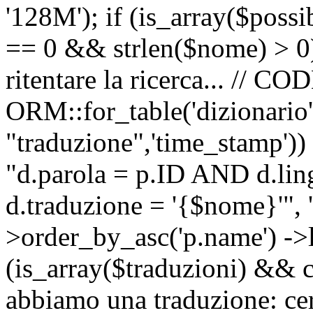
'128M'); if (is_array($possib
== 0 && strlen($nome) > 0) 
ritentare la ricerca... //
ORM::for_table('dizionario',
"traduzione",'time_stamp'))
"d.parola = p.ID AND d.li
d.traduzione = '{$nome}'", '
>order_by_asc('p.name') ->l
(is_array($traduzioni) && c
abbiamo una traduzione: ce