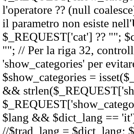
l'operatore ?? (null coalesc
il parametro non esiste nel
$_REQUEST['cat'] ?? ""; $
""; // Per la riga 32, contro
'show_categories' per evitare
$show_categories = isset(
&& strlen($_REQUEST['sho
$_REQUEST['show_categorie
$lang && $dict_lang == 'it')
//$trad_lang = $dict_lang; $