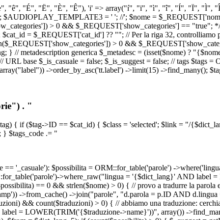
, "ê", "É", "Ë", "È", "Ê"), 'i' => array("í", "ï", "ì", "î", "Í", "Ï", "Ì",
', '\n') ); $AUDIOPLAY_TEMPLATE3 = '
'; //
'; $nome = $_REQUEST['nome_s
tegories']) > 0 && $_REQUEST['show_categories'] == "true"; */ // Us
at_id = $_REQUEST['cat_id'] ?? ""; // Per la riga 32, controlliamo prim
n($_REQUEST['show_categories']) > 0 && $_REQUEST['show_categories'
ang; } // metadescription generica $_metadesc = (isset($nome) ? "{$nome}
RL base $_is_casuale = false; $_is_suggest = false; // tags $tags = ORM
, array("label")) ->order_by_asc('tt.label') ->limit(15) ->find_many(); $
ie") . "
$tag) { if ($tag->ID == $cat_id) { $class = 'selected'; $link = "/{$dict_
 } $tags_code .= "
== '_casuale'): $possibilita = ORM::for_table('parole') ->where('ling
ORM::for_table('parole')->where_raw("lingua = '{$dict_lang}' AND lab
t($possibilita) == 0 && strlen($nome) > 0) { // provo a tradurre la paro
_stamp')) ->from_cache() ->join("parole", "d.parola = p.ID AND d.lingua
uzioni) && count($traduzioni) > 0) { // abbiamo una traduzione: cerchia
bel = LOWER(TRIM('{$traduzione->name}'))", array()) ->find_many(); } i