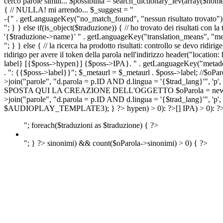
cerco parole simili... $possibilita = search_dictionary_lev(array($nom
{ // NULLA! mi arrendo... $_suggest = "
-{" . getLanguageKey("no_match_found", "nessun risultato trovato") 
"; } } else if(is_object($traduzione)) { // ho trovato dei risultati con l
'{$traduzione->name}' " . getLanguageKey("translation_means", "means
"; } } else { // la ricerca ha prodotto risultati: controllo se devo 
ridirigo per avere il token della parola nell'indirizzo header("lo
label} [{$poss->hypen}] {$poss->IPA}. " . getLanguageKey("metadescr
. ": {{$poss->label}}"; $_metaurl = $_metaurl . $poss->label; //$oPar
>join("parole", "d.parola = p.ID AND d.lingua = '{$trad_lang}'", 'p',
SPOSTA QUI LA CREAZIONE DELL'OGGETTO $oParola = new Parola($pos
>join("parole", "d.parola = p.ID AND d.lingua = '{$trad_lang}'", 'p'
$AUDIOPLAY_TEMPLATE3); } ?>
hypen) > 0): ?>
[]
IPA) > 0): ?
"; foreach($traduzioni as $traduzione) { ?>
"; } ?>
sinonimi) && count($oParola->sinonimi) > 0) { ?>