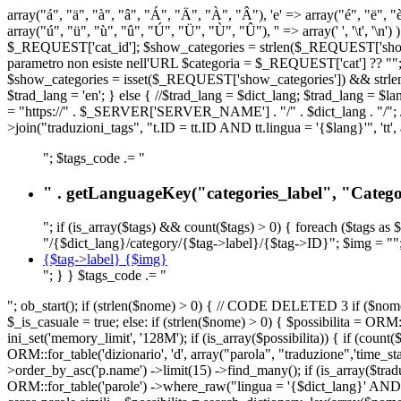
array("á", "ä", "à", "â", "Á", "Ä", "À", "Â"), 'e' => array("é", "ë", "è"
array("ú", "ü", "ù", "û", "Ú", "Ü", "Ù", "Û"), '' => array(' ', '\t
$_REQUEST['cat_id']; $show_categories = strlen($_REQUEST['show_ca
parametro non esiste nell'URL $categoria = $_REQUEST['cat'] ?? ""; $c
$show_categories = isset($_REQUEST['show_categories']) && strle
$trad_lang = 'en'; } else { //$trad_lang = $dict_lang; $trad_lang = $l
= "https://" . $_SERVER['SERVER_NAME'] . "/" . $dict_lang . "/"; // U
>join("traduzioni_tags", "t.ID = tt.ID AND tt.lingua = '{$lang}'", 'tt'
"; $tags_code .= "
" . getLanguageKey("categories_label", "Categor
"; if (is_array($tags) && count($tags) > 0) { foreach ($tags as 
"/{$dict_lang}/category/{$tag->label}/{$tag->ID}"; $img = "";
{$tag->label} {$img}
"; } } $tags_code .= "
"; ob_start(); if (strlen($nome) > 0) { // CODE DELETED 3 if ($nome 
$_is_casuale = true; else: if (strlen($nome) > 0) { $possibilita = 
ini_set('memory_limit', '128M'); if (is_array($possibilita)) { if (coun
ORM::for_table('dizionario', 'd', array("parola", "traduzione",'time
>order_by_asc('p.name') ->limit(15) ->find_many(); if (is_array($trad
ORM::for_table('parole') ->where_raw("lingua = '{$dict_lang}' AND la