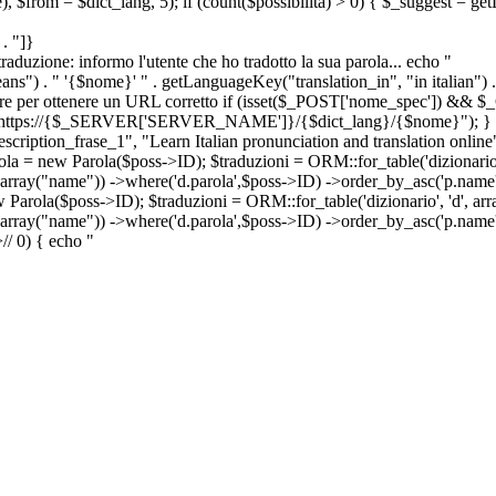
e), $from = $dict_lang, 5); if (count($possibilita) > 0) { $_suggest = g
. "]}
a traduzione: informo l'utente che ho tradotto la sua parola... echo "
") . " '{$nome}' " . getLanguageKey("translation_in", "in italian") .
ridirigere per ottenere un URL corretto if (isset($_POST['nome_spec']) 
cation: https://{$_SERVER['SERVER_NAME']}/{$dict_lang}/{$nome}"); }
iption_frase_1", "Learn Italian pronunciation and translation online
ola = new Parola($poss->ID); $traduzioni = ORM::for_table('dizionario',
 array("name")) ->where('d.parola',$poss->ID) ->order_by_asc('p.name') 
s->ID); $traduzioni = ORM::for_table('dizionario', 'd', array("p
, array("name")) ->where('d.parola',$poss->ID) ->order_by_asc('p.name
>
//
0) { echo "