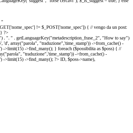
etLanguageKey("suggest", "forse cercavi"); $_is_suggest = true; } else
 "
&& $_GET['nome_spec'] != $_POST['nome_spec']) { // vengo da un post:
 } ?>
") . ". " . getLanguageKey("metadescription_frase_2", "How to say")
 'd', array("parola", "traduzione",'time_stamp')) ->from_cache() -
->limit(15) ->find_many(); } foreach ($possibilita as $poss) { //
arola", "traduzione",'time_stamp')) ->from_cache() -
') ->limit(15) ->find_many(); ?>
ID, $poss->name),