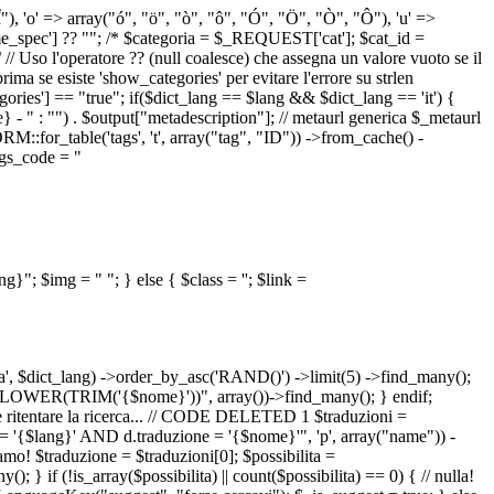
 "Î"), 'o' => array("ó", "ö", "ò", "ô", "Ó", "Ö", "Ò", "Ô"), 'u' =>
pec'] ?? ""; /* $categoria = $_REQUEST['cat']; $cat_id =
o l'operatore ?? (null coalesce) che assegna un valore vuoto se il
a se esiste 'show_categories' per evitare l'errore su strlen
] == "true"; if($dict_lang == $lang && $dict_lang == 'it') {
 - " : "") . $output["metadescription"]; // metaurl generica $_metaurl
::for_table('tags', 't', array("tag", "ID")) ->from_cache() -
tags_code = "
lang}"; $img = "
"; } else { $class = ''; $link =
ua', $dict_lang) ->order_by_asc('RAND()') ->limit(5) ->find_many();
el = LOWER(TRIM('{$nome}'))", array())->find_many(); } endif;
la e ritentare la ricerca... // CODE DELETED 1 $traduzioni =
 = '{$lang}' AND d.traduzione = '{$nome}'", 'p', array("name")) -
mo! $traduzione = $traduzioni[0]; $possibilita =
f (!is_array($possibilita) || count($possibilita) == 0) { // nulla!