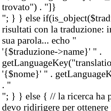
trovato") . "]}
"; } } else if(is_object($tra
risultati con la traduzione: 
sua parola... echo "
'{$traduzione->name}' " .
getLanguageKey("translatio
'{$nome}' " . getLanguageKe
. "
"; } } else { // la ricerca ha
devo ridirigere per ottenere