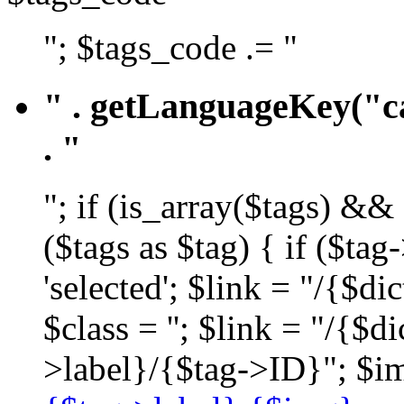
"; $tags_code .= "
" . getLanguageKey("ca
. "
"; if (is_array($tags) &&
($tags as $tag) { if ($ta
'selected'; $link = "/{$d
$class = ''; $link = "/{$
>label}/{$tag->ID}"; $im