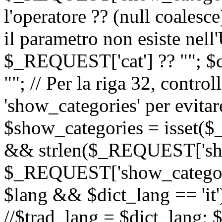
l'operatore ?? (null coalesc
il parametro non esiste nel
$_REQUEST['cat'] ?? ""; $
""; // Per la riga 32, contro
'show_categories' per evitare
$show_categories = isset(
&& strlen($_REQUEST['sho
$_REQUEST['show_categorie
$lang && $dict_lang == 'it')
//$trad_lang = $dict_lang; $