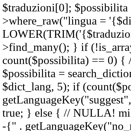
$traduzioni[0]; $possibilita
>where_raw("lingua = '{$di
LOWER(TRIM('{$traduzione-
>find_many(); } if (!is_array
count($possibilita) == 0) { /
$possibilita = search_dicti
$dict_lang, 5); if (count($p
getLanguageKey("suggest", 
true; } else { // NULLA! mi
-{" . getLanguageKey("no_m