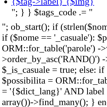
{$tag->label} {$img}
"; } } $tags_code .= "
"; ob_start(); if (strlen(
if ($nome == '_casuale'): $p
ORM::for_table('parole') ->w
>order_by_asc('RAND()') ->
$_is_casuale = true; else: i
$possibilita = ORM::for_ta
= '{$dict_lang}' AND lab
array())->find_many(); } en