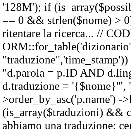
'128M'); if (is_array($possib
== 0 && strlen($nome) > 0) 
ritentare la ricerca... //
ORM::for_table('dizionario',
"traduzione",'time_stamp'))
"d.parola = p.ID AND d.li
d.traduzione = '{$nome}'", '
>order_by_asc('p.name') ->l
(is_array($traduzioni) && c
abbiamo una traduzione: ce