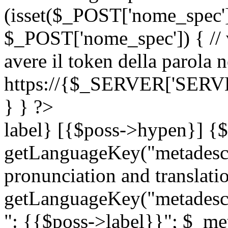
(isset($_POST['nome_spec
$_POST['nome_spec']) { // v
avere il token della parola n
https://{$_SERVER['SERV
} } ?>
label} [{$poss->hypen}] {$
getLanguageKey("metadescri
pronunciation and translation
getLanguageKey("metadescri
": {{$poss->label}}"; $_met