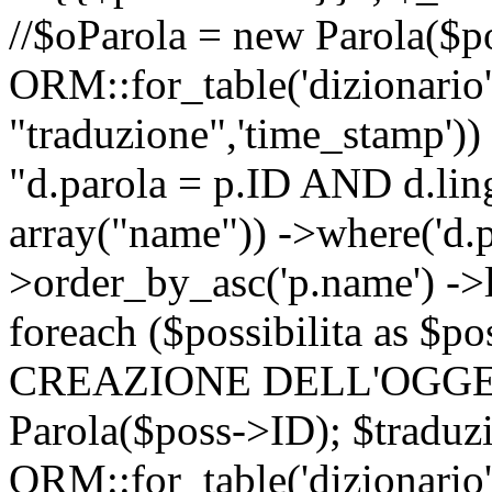
//$oParola = new Parola($p
ORM::for_table('dizionario',
"traduzione",'time_stamp'))
"d.parola = p.ID AND d.lingu
array("name")) ->where('d.p
>order_by_asc('p.name') ->
foreach ($possibilita as $
CREAZIONE DELL'OGGET
Parola($poss->ID); $traduz
ORM::for_table('dizionario',