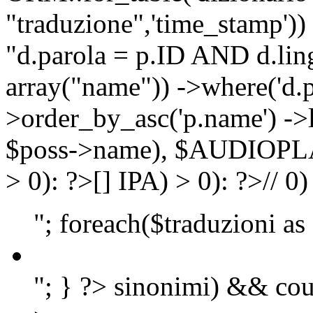
"traduzione",'time_stamp'))
"d.parola = p.ID AND d.lingu
array("name")) ->where('d.p
>order_by_asc('p.name') ->
$poss->name), $AUDIOP
> 0): ?>
[]
IPA) > 0): ?>
//
0)
"; foreach($traduzioni as
"; } ?>
sinonimi) && cou