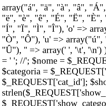
array("á", "ä", "à", "â", "Á"
"ë", "è", "ê", "É", "Ë", "È", "
"Í", "Ï", "Ì", "Î"), 'o' => ar
"Ò", "Ô"), 'u' => array("ú",
"Û"), '' => array(' ', '\t
= '
'; //
'; $nome = $_REQUES
$categoria = $_REQUEST['ca
$_REQUEST['cat_id']; $sho
strlen($_REQUEST['show_c
$_REQUEST['show_categorie