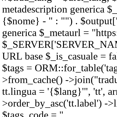
metadescription generica $_
{$nome} - " : "") . $output[
generica $_metaurl = "https:
$_SERVER['SERVER_NAME'] .
URL base $_is_casuale = fals
$tags = ORM::for_table('tags'
>from_cache() ->join("trad
tt.lingua = '{$lang}'", 'tt', a
>order_by_asc('tt.label') -
$tags_code = "