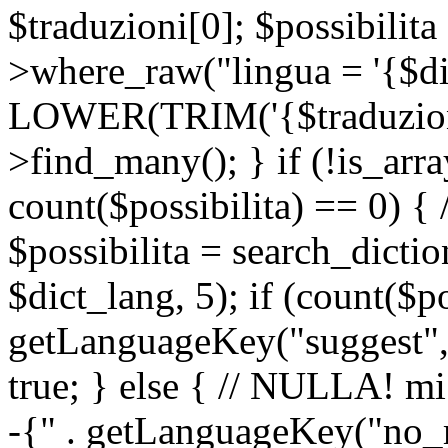
$traduzioni[0]; $possibilita
>where_raw("lingua = '{$di
LOWER(TRIM('{$traduzione-
>find_many(); } if (!is_array
count($possibilita) == 0) { /
$possibilita = search_dicti
$dict_lang, 5); if (count($p
getLanguageKey("suggest", 
true; } else { // NULLA! mi
-{" . getLanguageKey("no_m