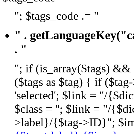
"; $tags_code .= "
" . getLanguageKey("ca
. "
"; if (is_array($tags) &&
($tags as $tag) { if ($ta
'selected'; $link = "/{$d
$class = ''; $link = "/{$
>label}/{$tag->ID}"; $im