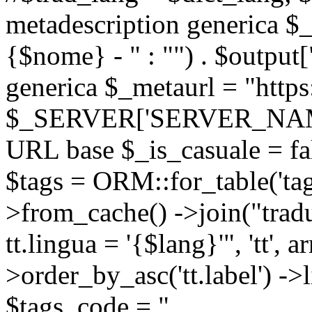
metadescription generica $_
{$nome} - " : "") . $output[
generica $_metaurl = "https:
$_SERVER['SERVER_NAME'] .
URL base $_is_casuale = fals
$tags = ORM::for_table('tags'
>from_cache() ->join("trad
tt.lingua = '{$lang}'", 'tt', a
>order_by_asc('tt.label') -
$tags_code = "