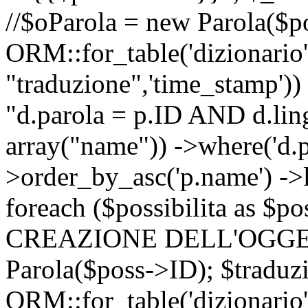
//$oParola = new Parola($p
ORM::for_table('dizionario',
"traduzione",'time_stamp'))
"d.parola = p.ID AND d.lingu
array("name")) ->where('d.p
>order_by_asc('p.name') ->
foreach ($possibilita as $
CREAZIONE DELL'OGGET
Parola($poss->ID); $traduz
ORM::for_table('dizionario',