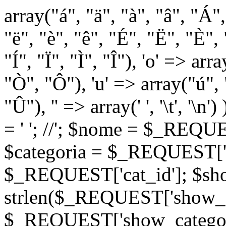
array("á", "ä", "à", "â", "Á"
"ë", "è", "ê", "É", "Ë", "È", "
"Í", "Ï", "Ì", "Î"), 'o' => ar
"Ò", "Ô"), 'u' => array("ú",
"Û"), '' => array(' ', '\t
= '
'; //
'; $nome = $_REQUES
$categoria = $_REQUEST['ca
$_REQUEST['cat_id']; $sho
strlen($_REQUEST['show_c
$_REQUEST['show_categorie