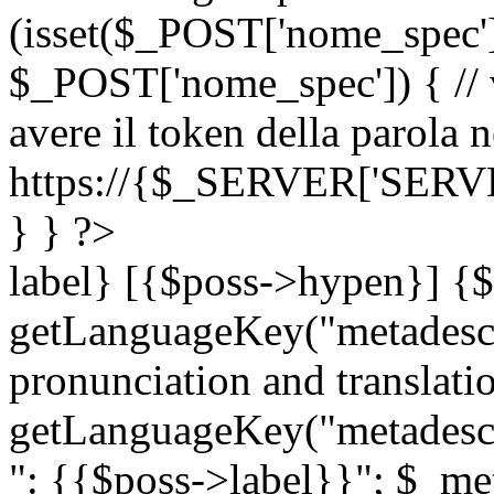
(isset($_POST['nome_spec
$_POST['nome_spec']) { // v
avere il token della parola n
https://{$_SERVER['SERV
} } ?>
label} [{$poss->hypen}] {$
getLanguageKey("metadescri
pronunciation and translation
getLanguageKey("metadescri
": {{$poss->label}}"; $_met