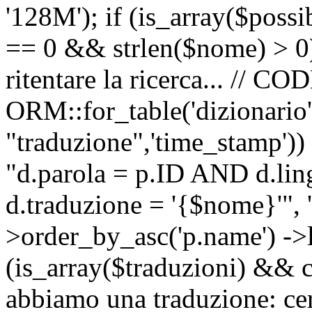
'128M'); if (is_array($possib
== 0 && strlen($nome) > 0) 
ritentare la ricerca... //
ORM::for_table('dizionario',
"traduzione",'time_stamp'))
"d.parola = p.ID AND d.li
d.traduzione = '{$nome}'", '
>order_by_asc('p.name') ->l
(is_array($traduzioni) && c
abbiamo una traduzione: ce