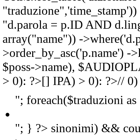
"traduzione",'time_stamp'))
"d.parola = p.ID AND d.lingu
array("name")) ->where('d.p
>order_by_asc('p.name') ->
$poss->name), $AUDIOP
> 0): ?>
[]
IPA) > 0): ?>
//
0)
"; foreach($traduzioni as
"; } ?>
sinonimi) && cou