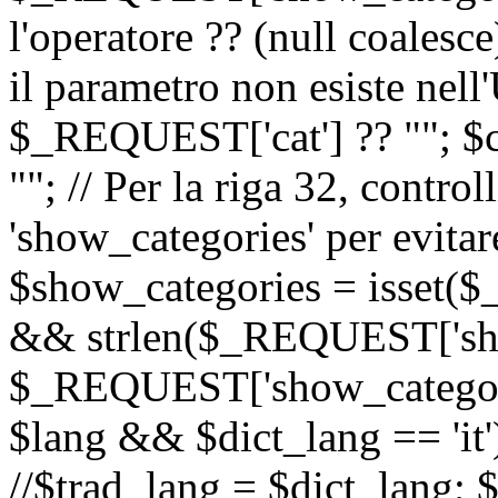
l'operatore ?? (null coalesc
il parametro non esiste nel
$_REQUEST['cat'] ?? ""; $
""; // Per la riga 32, contro
'show_categories' per evitare
$show_categories = isset(
&& strlen($_REQUEST['sho
$_REQUEST['show_categorie
$lang && $dict_lang == 'it')
//$trad_lang = $dict_lang; $