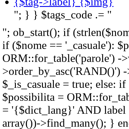
{$tag->label} {$img}
"; } } $tags_code .= "
"; ob_start(); if (strlen(
if ($nome == '_casuale'): $p
ORM::for_table('parole') ->w
>order_by_asc('RAND()') ->
$_is_casuale = true; else: i
$possibilita = ORM::for_ta
= '{$dict_lang}' AND lab
array())->find_many(); } en