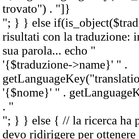
trovato") . "]}
"; } } else if(is_object($tra
risultati con la traduzione: 
sua parola... echo "
'{$traduzione->name}' " .
getLanguageKey("translatio
'{$nome}' " . getLanguageKe
. "
"; } } else { // la ricerca ha
devo ridirigere per ottenere