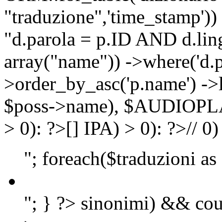
"traduzione",'time_stamp'))
"d.parola = p.ID AND d.lingu
array("name")) ->where('d.p
>order_by_asc('p.name') ->
$poss->name), $AUDIOP
> 0): ?>
[]
IPA) > 0): ?>
//
0)
"; foreach($traduzioni as
"; } ?>
sinonimi) && cou