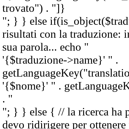
trovato") . "]}
"; } } else if(is_object($tra
risultati con la traduzione: 
sua parola... echo "
'{$traduzione->name}' " .
getLanguageKey("translatio
'{$nome}' " . getLanguageKe
. "
"; } } else { // la ricerca ha
devo ridirigere per ottenere