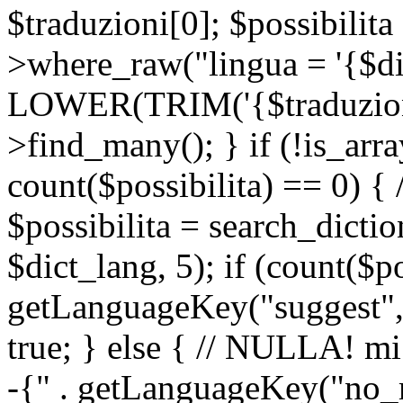
$traduzioni[0]; $possibilita
>where_raw("lingua = '{$di
LOWER(TRIM('{$traduzione-
>find_many(); } if (!is_array
count($possibilita) == 0) { /
$possibilita = search_dicti
$dict_lang, 5); if (count($p
getLanguageKey("suggest", 
true; } else { // NULLA! mi
-{" . getLanguageKey("no_m