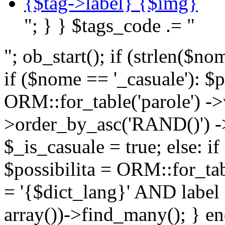
{$tag->label} {$img}
"; } } $tags_code .= "
"; ob_start(); if (strlen(
if ($nome == '_casuale'): $p
ORM::for_table('parole') ->w
>order_by_asc('RAND()') ->
$_is_casuale = true; else: i
$possibilita = ORM::for_ta
= '{$dict_lang}' AND lab
array())->find_many(); } en