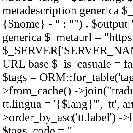
metadescription generica $_
{$nome} - " : "") . $output[
generica $_metaurl = "https:
$_SERVER['SERVER_NAME'] .
URL base $_is_casuale = fals
$tags = ORM::for_table('tags'
>from_cache() ->join("trad
tt.lingua = '{$lang}'", 'tt', a
>order_by_asc('tt.label') -
$tags_code = "