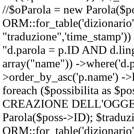
//$oParola = new Parola($p
ORM::for_table('dizionario',
"traduzione",'time_stamp'))
"d.parola = p.ID AND d.lingu
array("name")) ->where('d.p
>order_by_asc('p.name') ->
foreach ($possibilita as $
CREAZIONE DELL'OGGET
Parola($poss->ID); $traduz
ORM::for_table('dizionario',