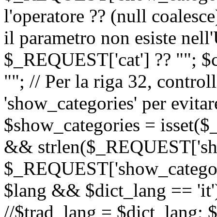
l'operatore ?? (null coalesc
il parametro non esiste nel
$_REQUEST['cat'] ?? ""; $
""; // Per la riga 32, contro
'show_categories' per evitare
$show_categories = isset(
&& strlen($_REQUEST['sho
$_REQUEST['show_categorie
$lang && $dict_lang == 'it')
//$trad_lang = $dict_lang; $