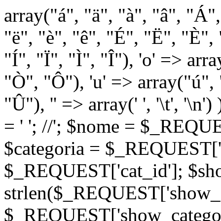
array("á", "ä", "à", "â", "Á"
"ë", "è", "ê", "É", "Ë", "È", "
"Í", "Ï", "Ì", "Î"), 'o' => ar
"Ò", "Ô"), 'u' => array("ú",
"Û"), '' => array(' ', '\t
= '
'; //
'; $nome = $_REQUES
$categoria = $_REQUEST['ca
$_REQUEST['cat_id']; $sho
strlen($_REQUEST['show_c
$_REQUEST['show_categorie