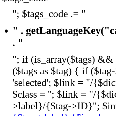
"; $tags_code .= "
" . getLanguageKey("ca
. "
"; if (is_array($tags) &&
($tags as $tag) { if ($ta
'selected'; $link = "/{$d
$class = ''; $link = "/{$
>label}/{$tag->ID}"; $im