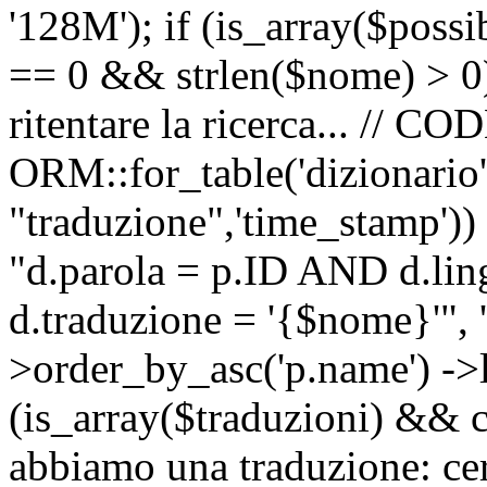
'128M'); if (is_array($possib
== 0 && strlen($nome) > 0) 
ritentare la ricerca... //
ORM::for_table('dizionario',
"traduzione",'time_stamp'))
"d.parola = p.ID AND d.li
d.traduzione = '{$nome}'", '
>order_by_asc('p.name') ->l
(is_array($traduzioni) && c
abbiamo una traduzione: ce