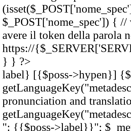
(isset($_POST['nome_spec
$_POST['nome_spec']) { // v
avere il token della parola n
https://{$_SERVER['SERV
} } ?>
label} [{$poss->hypen}] {$
getLanguageKey("metadescri
pronunciation and translation
getLanguageKey("metadescri
": {{$poss->label}}"; $_met