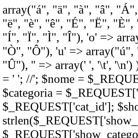
array("á", "ä", "à", "â", "Á"
"ë", "è", "ê", "É", "Ë", "È", "
"Í", "Ï", "Ì", "Î"), 'o' => ar
"Ò", "Ô"), 'u' => array("ú",
"Û"), '' => array(' ', '\t
= '
'; //
'; $nome = $_REQUES
$categoria = $_REQUEST['ca
$_REQUEST['cat_id']; $sho
strlen($_REQUEST['show_c
$_REQUEST['show_categorie