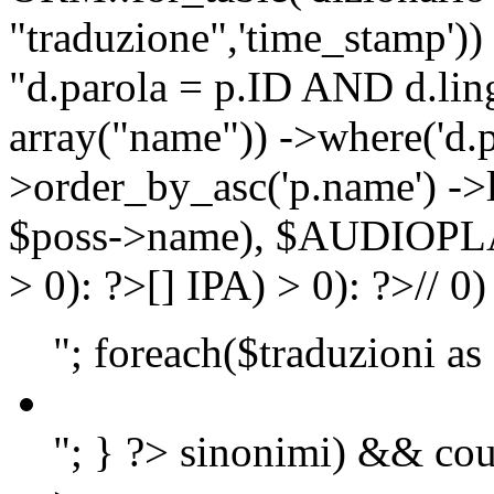
"traduzione",'time_stamp'))
"d.parola = p.ID AND d.lingu
array("name")) ->where('d.p
>order_by_asc('p.name') ->
$poss->name), $AUDIOP
> 0): ?>
[]
IPA) > 0): ?>
//
0)
"; foreach($traduzioni as
"; } ?>
sinonimi) && cou