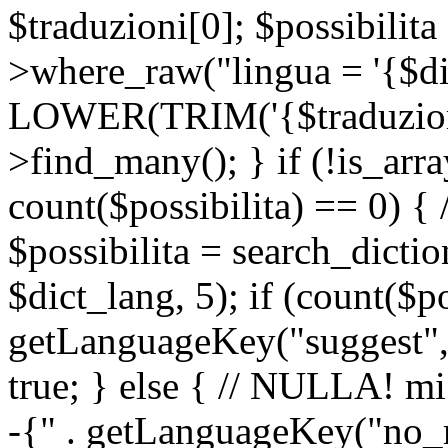
$traduzioni[0]; $possibilita
>where_raw("lingua = '{$di
LOWER(TRIM('{$traduzione-
>find_many(); } if (!is_array
count($possibilita) == 0) { /
$possibilita = search_dicti
$dict_lang, 5); if (count($p
getLanguageKey("suggest", 
true; } else { // NULLA! mi
-{" . getLanguageKey("no_m