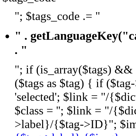
"; $tags_code .= "
" . getLanguageKey("ca
. "
"; if (is_array($tags) &&
($tags as $tag) { if ($ta
'selected'; $link = "/{$d
$class = ''; $link = "/{$
>label}/{$tag->ID}"; $im