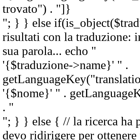
trovato") . "]}
"; } } else if(is_object($tra
risultati con la traduzione: 
sua parola... echo "
'{$traduzione->name}' " .
getLanguageKey("translatio
'{$nome}' " . getLanguageKe
. "
"; } } else { // la ricerca ha
devo ridirigere per ottenere