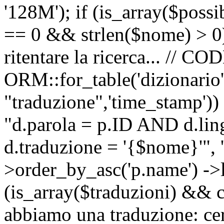
'128M'); if (is_array($possib
== 0 && strlen($nome) > 0) 
ritentare la ricerca... //
ORM::for_table('dizionario',
"traduzione",'time_stamp'))
"d.parola = p.ID AND d.li
d.traduzione = '{$nome}'", '
>order_by_asc('p.name') ->l
(is_array($traduzioni) && c
abbiamo una traduzione: ce