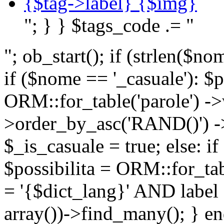
{$tag->label} {$img}
"; } } $tags_code .= "
"; ob_start(); if (strlen(
if ($nome == '_casuale'): $p
ORM::for_table('parole') ->w
>order_by_asc('RAND()') ->
$_is_casuale = true; else: i
$possibilita = ORM::for_ta
= '{$dict_lang}' AND lab
array())->find_many(); } en