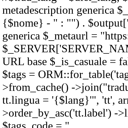
metadescription generica $_
{$nome} - " : "") . $output[
generica $_metaurl = "https:
$_SERVER['SERVER_NAME'] .
URL base $_is_casuale = fals
$tags = ORM::for_table('tags'
>from_cache() ->join("trad
tt.lingua = '{$lang}'", 'tt', a
>order_by_asc('tt.label') -
$tags_code = "