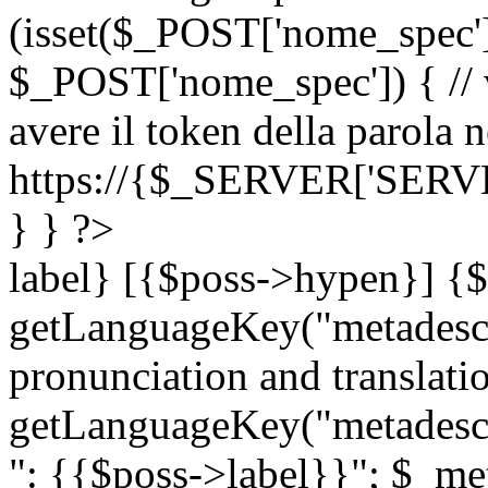
(isset($_POST['nome_spec
$_POST['nome_spec']) { // v
avere il token della parola n
https://{$_SERVER['SERV
} } ?>
label} [{$poss->hypen}] {$
getLanguageKey("metadescri
pronunciation and translation
getLanguageKey("metadescri
": {{$poss->label}}"; $_met