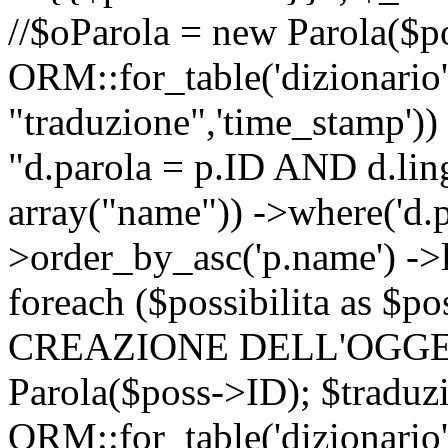
//$oParola = new Parola($p
ORM::for_table('dizionario',
"traduzione",'time_stamp'))
"d.parola = p.ID AND d.lingu
array("name")) ->where('d.p
>order_by_asc('p.name') ->
foreach ($possibilita as $
CREAZIONE DELL'OGGET
Parola($poss->ID); $traduz
ORM::for_table('dizionario',