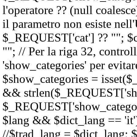
l'operatore ?? (null coalesc
il parametro non esiste nel
$_REQUEST['cat'] ?? ""; $
""; // Per la riga 32, contro
'show_categories' per evitare
$show_categories = isset(
&& strlen($_REQUEST['sho
$_REQUEST['show_categorie
$lang && $dict_lang == 'it')
//$trad_lang = $dict_lang; $