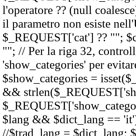
l'operatore ?? (null coalesc
il parametro non esiste nel
$_REQUEST['cat'] ?? ""; $
""; // Per la riga 32, contro
'show_categories' per evitare
$show_categories = isset(
&& strlen($_REQUEST['sho
$_REQUEST['show_categorie
$lang && $dict_lang == 'it')
//$trad_lang = $dict_lang; $