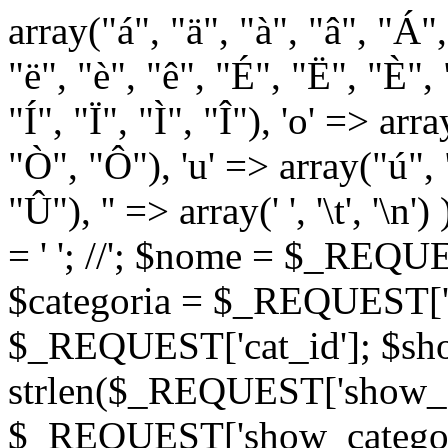
array("á", "ä", "à", "â", "Á"
"ë", "è", "ê", "É", "Ë", "È", "
"Í", "Ï", "Ì", "Î"), 'o' => ar
"Ò", "Ô"), 'u' => array("ú",
"Û"), '' => array(' ', '\t
= '
'; //
'; $nome = $_REQUES
$categoria = $_REQUEST['ca
$_REQUEST['cat_id']; $sho
strlen($_REQUEST['show_c
$_REQUEST['show_categorie