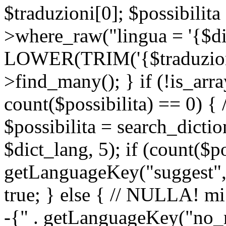
$traduzioni[0]; $possibilita
>where_raw("lingua = '{$di
LOWER(TRIM('{$traduzione-
>find_many(); } if (!is_array
count($possibilita) == 0) { /
$possibilita = search_dicti
$dict_lang, 5); if (count($p
getLanguageKey("suggest", 
true; } else { // NULLA! mi
-{" . getLanguageKey("no_m