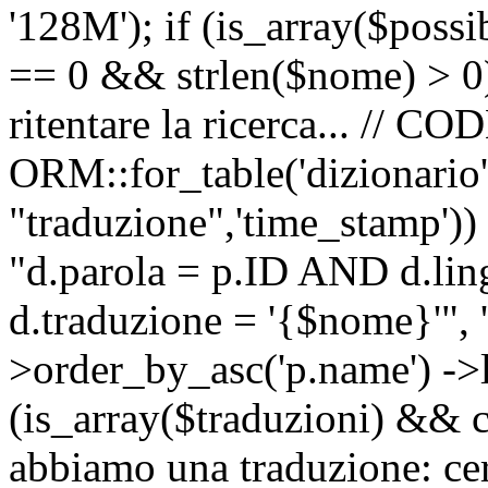
'128M'); if (is_array($possib
== 0 && strlen($nome) > 0) 
ritentare la ricerca... //
ORM::for_table('dizionario',
"traduzione",'time_stamp'))
"d.parola = p.ID AND d.li
d.traduzione = '{$nome}'", '
>order_by_asc('p.name') ->l
(is_array($traduzioni) && c
abbiamo una traduzione: ce