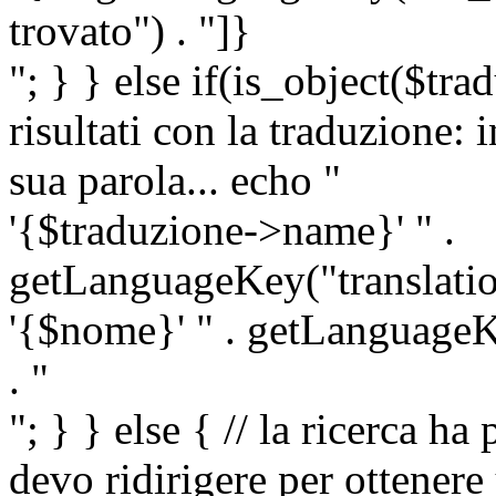
trovato") . "]}
"; } } else if(is_object($tra
risultati con la traduzione: 
sua parola... echo "
'{$traduzione->name}' " .
getLanguageKey("translatio
'{$nome}' " . getLanguageKe
. "
"; } } else { // la ricerca ha
devo ridirigere per ottenere