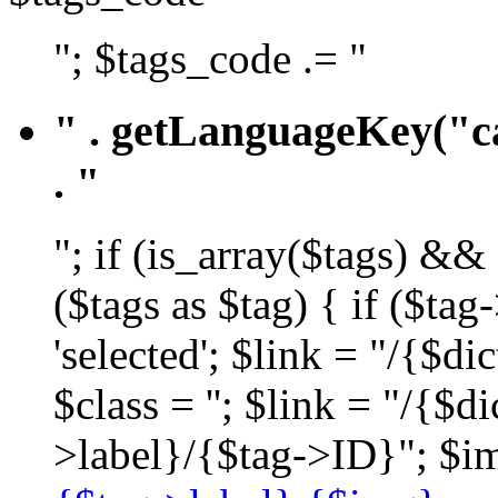
"; $tags_code .= "
" . getLanguageKey("ca
. "
"; if (is_array($tags) &&
($tags as $tag) { if ($ta
'selected'; $link = "/{$d
$class = ''; $link = "/{$
>label}/{$tag->ID}"; $im