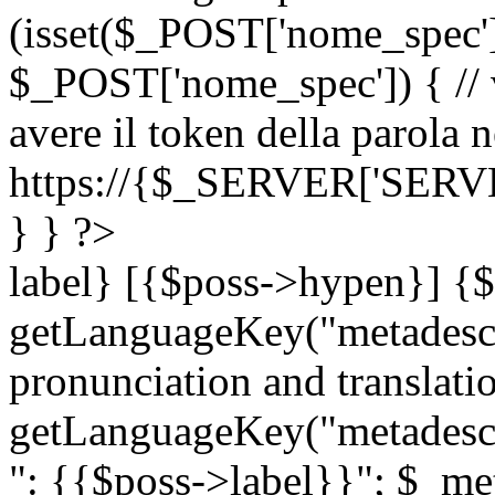
(isset($_POST['nome_spec
$_POST['nome_spec']) { // v
avere il token della parola n
https://{$_SERVER['SERV
} } ?>
label} [{$poss->hypen}] {$
getLanguageKey("metadescri
pronunciation and translation
getLanguageKey("metadescri
": {{$poss->label}}"; $_met