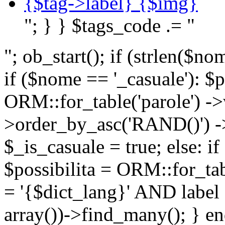
{$tag->label} {$img}
"; } } $tags_code .= "
"; ob_start(); if (strlen(
if ($nome == '_casuale'): $p
ORM::for_table('parole') ->w
>order_by_asc('RAND()') ->
$_is_casuale = true; else: i
$possibilita = ORM::for_ta
= '{$dict_lang}' AND lab
array())->find_many(); } en