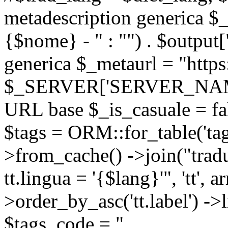
metadescription generica $_
{$nome} - " : "") . $output[
generica $_metaurl = "https:
$_SERVER['SERVER_NAME'] .
URL base $_is_casuale = fals
$tags = ORM::for_table('tags'
>from_cache() ->join("trad
tt.lingua = '{$lang}'", 'tt', a
>order_by_asc('tt.label') -
$tags_code = "