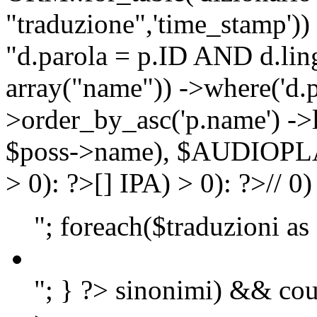
"traduzione",'time_stamp'))
"d.parola = p.ID AND d.lingu
array("name")) ->where('d.p
>order_by_asc('p.name') ->
$poss->name), $AUDIOP
> 0): ?>
[]
IPA) > 0): ?>
//
0)
"; foreach($traduzioni as
"; } ?>
sinonimi) && cou