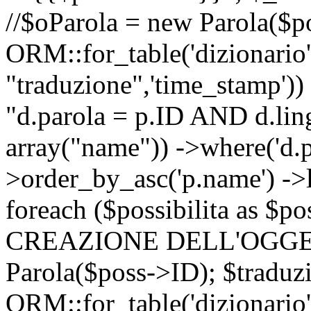
//$oParola = new Parola($p
ORM::for_table('dizionario',
"traduzione",'time_stamp'))
"d.parola = p.ID AND d.lingu
array("name")) ->where('d.p
>order_by_asc('p.name') ->
foreach ($possibilita as $
CREAZIONE DELL'OGGET
Parola($poss->ID); $traduz
ORM::for_table('dizionario',