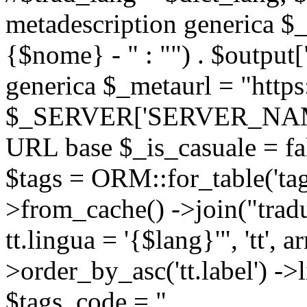
metadescription generica $_
{$nome} - " : "") . $output[
generica $_metaurl = "https:
$_SERVER['SERVER_NAME'] .
URL base $_is_casuale = fals
$tags = ORM::for_table('tags'
>from_cache() ->join("trad
tt.lingua = '{$lang}'", 'tt', a
>order_by_asc('tt.label') -
$tags_code = "