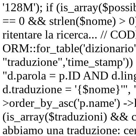
'128M'); if (is_array($possib
== 0 && strlen($nome) > 0) 
ritentare la ricerca... //
ORM::for_table('dizionario',
"traduzione",'time_stamp'))
"d.parola = p.ID AND d.li
d.traduzione = '{$nome}'", '
>order_by_asc('p.name') ->l
(is_array($traduzioni) && c
abbiamo una traduzione: ce