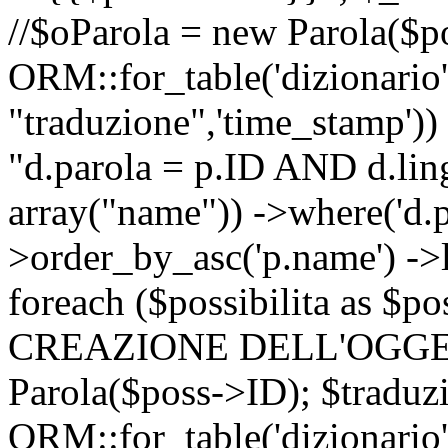
//$oParola = new Parola($p
ORM::for_table('dizionario',
"traduzione",'time_stamp'))
"d.parola = p.ID AND d.lingu
array("name")) ->where('d.p
>order_by_asc('p.name') ->
foreach ($possibilita as $
CREAZIONE DELL'OGGET
Parola($poss->ID); $traduz
ORM::for_table('dizionario',