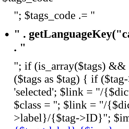
"; $tags_code .= "
" . getLanguageKey("ca
. "
"; if (is_array($tags) &&
($tags as $tag) { if ($ta
'selected'; $link = "/{$d
$class = ''; $link = "/{$
>label}/{$tag->ID}"; $im