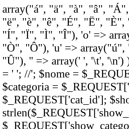
array("á", "ä", "à", "â", "Á"
"ë", "è", "ê", "É", "Ë", "È", "
"Í", "Ï", "Ì", "Î"), 'o' => ar
"Ò", "Ô"), 'u' => array("ú",
"Û"), '' => array(' ', '\t
= '
'; //
'; $nome = $_REQUES
$categoria = $_REQUEST['ca
$_REQUEST['cat_id']; $sho
strlen($_REQUEST['show_c
$_REQUEST['show_categorie