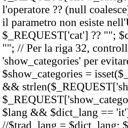
l'operatore ?? (null coalesc
il parametro non esiste nel
$_REQUEST['cat'] ?? ""; $
""; // Per la riga 32, contro
'show_categories' per evitare
$show_categories = isset(
&& strlen($_REQUEST['sho
$_REQUEST['show_categorie
$lang && $dict_lang == 'it')
//$trad_lang = $dict_lang; $