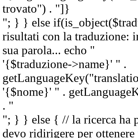
trovato") . "]}
"; } } else if(is_object($tra
risultati con la traduzione: 
sua parola... echo "
'{$traduzione->name}' " .
getLanguageKey("translatio
'{$nome}' " . getLanguageKe
. "
"; } } else { // la ricerca ha
devo ridirigere per ottenere