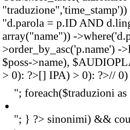
"traduzione",'time_stamp'))
"d.parola = p.ID AND d.lingu
array("name")) ->where('d.p
>order_by_asc('p.name') ->
$poss->name), $AUDIOP
> 0): ?>
[]
IPA) > 0): ?>
//
0)
"; foreach($traduzioni as
"; } ?>
sinonimi) && cou