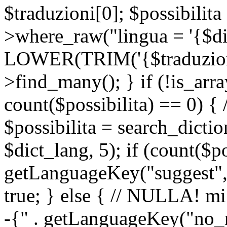
$traduzioni[0]; $possibilita
>where_raw("lingua = '{$di
LOWER(TRIM('{$traduzione-
>find_many(); } if (!is_array
count($possibilita) == 0) { /
$possibilita = search_dicti
$dict_lang, 5); if (count($p
getLanguageKey("suggest", 
true; } else { // NULLA! mi
-{" . getLanguageKey("no_m