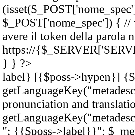
(isset($_POST['nome_spec
$_POST['nome_spec']) { // v
avere il token della parola n
https://{$_SERVER['SERV
} } ?>
label} [{$poss->hypen}] {$
getLanguageKey("metadescri
pronunciation and translation
getLanguageKey("metadescri
": {{$poss->label}}"; $_met