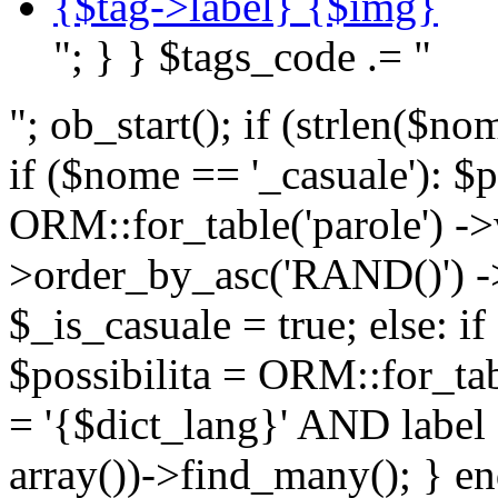
{$tag->label} {$img}
"; } } $tags_code .= "
"; ob_start(); if (strlen(
if ($nome == '_casuale'): $p
ORM::for_table('parole') ->w
>order_by_asc('RAND()') ->
$_is_casuale = true; else: i
$possibilita = ORM::for_ta
= '{$dict_lang}' AND lab
array())->find_many(); } en