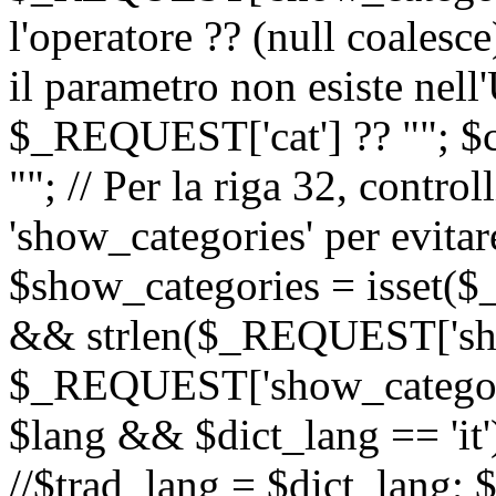
l'operatore ?? (null coalesc
il parametro non esiste nel
$_REQUEST['cat'] ?? ""; $
""; // Per la riga 32, contro
'show_categories' per evitare
$show_categories = isset(
&& strlen($_REQUEST['sho
$_REQUEST['show_categorie
$lang && $dict_lang == 'it')
//$trad_lang = $dict_lang; $