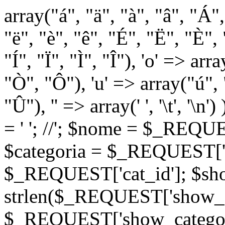
array("á", "ä", "à", "â", "Á"
"ë", "è", "ê", "É", "Ë", "È", "
"Í", "Ï", "Ì", "Î"), 'o' => ar
"Ò", "Ô"), 'u' => array("ú",
"Û"), '' => array(' ', '\t
= '
'; //
'; $nome = $_REQUES
$categoria = $_REQUEST['ca
$_REQUEST['cat_id']; $sho
strlen($_REQUEST['show_c
$_REQUEST['show_categorie