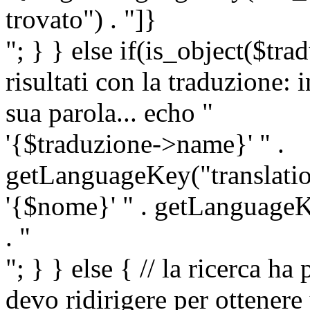
trovato") . "]}
"; } } else if(is_object($tra
risultati con la traduzione: 
sua parola... echo "
'{$traduzione->name}' " .
getLanguageKey("translatio
'{$nome}' " . getLanguageKe
. "
"; } } else { // la ricerca ha
devo ridirigere per ottenere