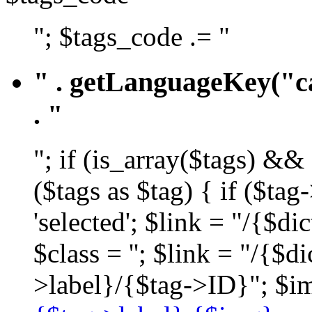
"; $tags_code .= "
" . getLanguageKey("ca
. "
"; if (is_array($tags) &&
($tags as $tag) { if ($ta
'selected'; $link = "/{$d
$class = ''; $link = "/{$
>label}/{$tag->ID}"; $im