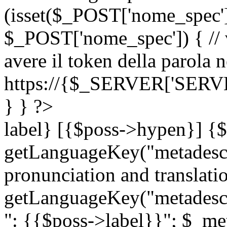
(isset($_POST['nome_spec
$_POST['nome_spec']) { // v
avere il token della parola n
https://{$_SERVER['SERV
} } ?>
label} [{$poss->hypen}] {$
getLanguageKey("metadescri
pronunciation and translation
getLanguageKey("metadescri
": {{$poss->label}}"; $_met