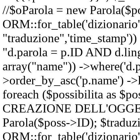
//$oParola = new Parola($p
ORM::for_table('dizionario',
"traduzione",'time_stamp'))
"d.parola = p.ID AND d.lingu
array("name")) ->where('d.p
>order_by_asc('p.name') ->
foreach ($possibilita as $
CREAZIONE DELL'OGGET
Parola($poss->ID); $traduz
ORM::for_table('dizionario',