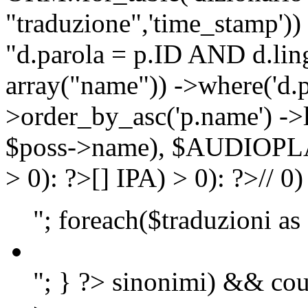
"traduzione",'time_stamp'))
"d.parola = p.ID AND d.lingu
array("name")) ->where('d.p
>order_by_asc('p.name') ->
$poss->name), $AUDIOP
> 0): ?>
[]
IPA) > 0): ?>
//
0)
"; foreach($traduzioni as
"; } ?>
sinonimi) && cou