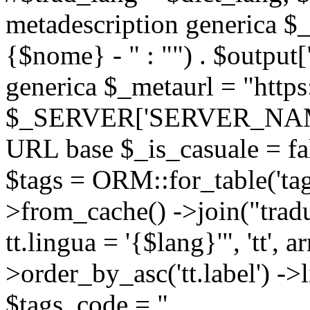
metadescription generica $_
{$nome} - " : "") . $output[
generica $_metaurl = "https:
$_SERVER['SERVER_NAME'] .
URL base $_is_casuale = fals
$tags = ORM::for_table('tags'
>from_cache() ->join("trad
tt.lingua = '{$lang}'", 'tt', a
>order_by_asc('tt.label') -
$tags_code = "