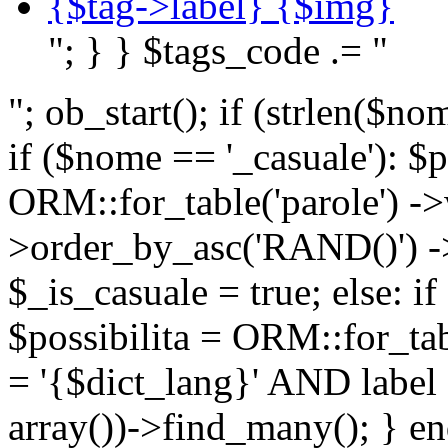
{$tag->label} {$img}
"; } } $tags_code .= "
"; ob_start(); if (strlen(
if ($nome == '_casuale'): $p
ORM::for_table('parole') ->w
>order_by_asc('RAND()') ->
$_is_casuale = true; else: i
$possibilita = ORM::for_ta
= '{$dict_lang}' AND lab
array())->find_many(); } en