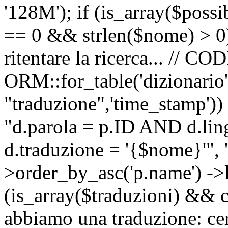
'128M'); if (is_array($possib
== 0 && strlen($nome) > 0) 
ritentare la ricerca... //
ORM::for_table('dizionario',
"traduzione",'time_stamp'))
"d.parola = p.ID AND d.li
d.traduzione = '{$nome}'", '
>order_by_asc('p.name') ->l
(is_array($traduzioni) && c
abbiamo una traduzione: ce