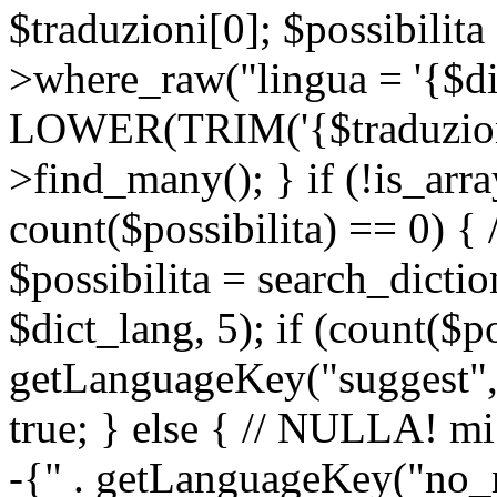
$traduzioni[0]; $possibilita
>where_raw("lingua = '{$di
LOWER(TRIM('{$traduzione-
>find_many(); } if (!is_array
count($possibilita) == 0) { /
$possibilita = search_dicti
$dict_lang, 5); if (count($p
getLanguageKey("suggest", 
true; } else { // NULLA! mi
-{" . getLanguageKey("no_m