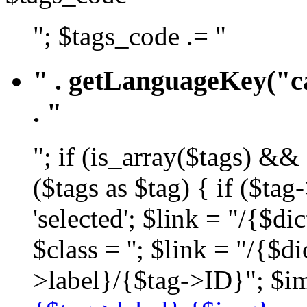
"; $tags_code .= "
" . getLanguageKey("ca
. "
"; if (is_array($tags) &&
($tags as $tag) { if ($ta
'selected'; $link = "/{$d
$class = ''; $link = "/{$
>label}/{$tag->ID}"; $im