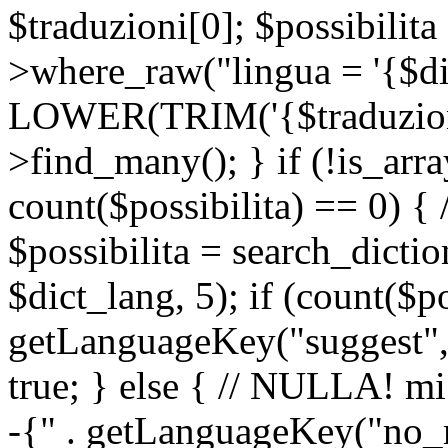
$traduzioni[0]; $possibilita
>where_raw("lingua = '{$di
LOWER(TRIM('{$traduzione-
>find_many(); } if (!is_array
count($possibilita) == 0) { /
$possibilita = search_dicti
$dict_lang, 5); if (count($p
getLanguageKey("suggest", 
true; } else { // NULLA! mi
-{" . getLanguageKey("no_m