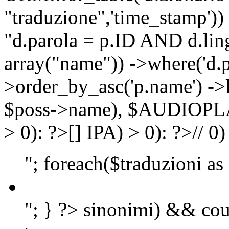
"traduzione",'time_stamp'))
"d.parola = p.ID AND d.lingu
array("name")) ->where('d.p
>order_by_asc('p.name') ->
$poss->name), $AUDIOP
> 0): ?>
[]
IPA) > 0): ?>
//
0)
"; foreach($traduzioni as
"; } ?>
sinonimi) && cou