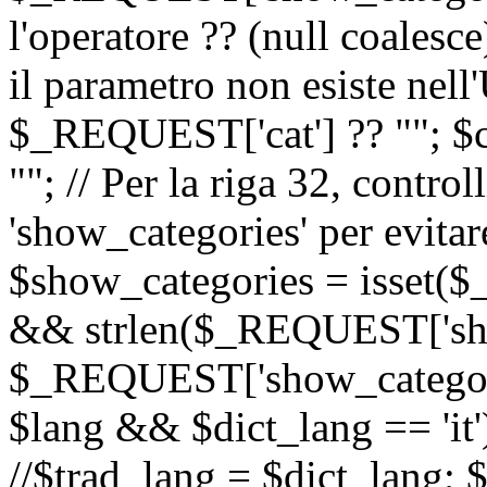
l'operatore ?? (null coalesc
il parametro non esiste nel
$_REQUEST['cat'] ?? ""; $
""; // Per la riga 32, contro
'show_categories' per evitare
$show_categories = isset(
&& strlen($_REQUEST['sho
$_REQUEST['show_categorie
$lang && $dict_lang == 'it')
//$trad_lang = $dict_lang; $