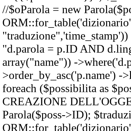
//$oParola = new Parola($p
ORM::for_table('dizionario',
"traduzione",'time_stamp'))
"d.parola = p.ID AND d.lingu
array("name")) ->where('d.p
>order_by_asc('p.name') ->
foreach ($possibilita as $
CREAZIONE DELL'OGGET
Parola($poss->ID); $traduz
ORM::for_table('dizionario',