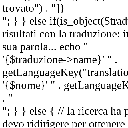
trovato") . "]}
"; } } else if(is_object($tra
risultati con la traduzione: 
sua parola... echo "
'{$traduzione->name}' " .
getLanguageKey("translatio
'{$nome}' " . getLanguageKe
. "
"; } } else { // la ricerca ha
devo ridirigere per ottenere