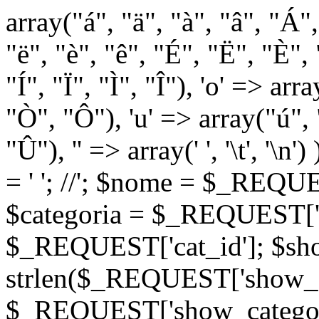
array("á", "ä", "à", "â", "Á"
"ë", "è", "ê", "É", "Ë", "È", "
"Í", "Ï", "Ì", "Î"), 'o' => ar
"Ò", "Ô"), 'u' => array("ú",
"Û"), '' => array(' ', '\t
= '
'; //
'; $nome = $_REQUES
$categoria = $_REQUEST['ca
$_REQUEST['cat_id']; $sho
strlen($_REQUEST['show_c
$_REQUEST['show_categorie