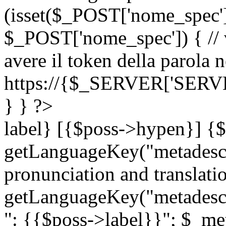
(isset($_POST['nome_spec
$_POST['nome_spec']) { // v
avere il token della parola n
https://{$_SERVER['SERV
} } ?>
label} [{$poss->hypen}] {$
getLanguageKey("metadescri
pronunciation and translation
getLanguageKey("metadescri
": {{$poss->label}}"; $_met