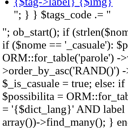
{$tag->label} {$img}
"; } } $tags_code .= "
"; ob_start(); if (strlen(
if ($nome == '_casuale'): $p
ORM::for_table('parole') ->w
>order_by_asc('RAND()') ->
$_is_casuale = true; else: i
$possibilita = ORM::for_ta
= '{$dict_lang}' AND lab
array())->find_many(); } en