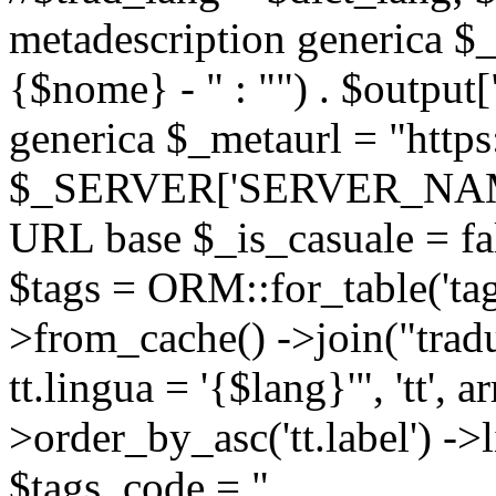
metadescription generica $_
{$nome} - " : "") . $output[
generica $_metaurl = "https:
$_SERVER['SERVER_NAME'] .
URL base $_is_casuale = fals
$tags = ORM::for_table('tags'
>from_cache() ->join("trad
tt.lingua = '{$lang}'", 'tt', a
>order_by_asc('tt.label') -
$tags_code = "