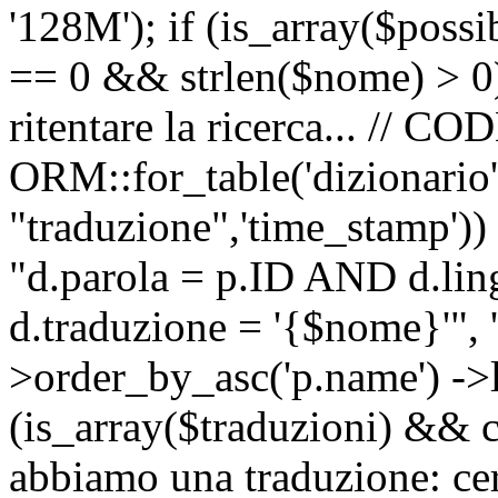
'128M'); if (is_array($possib
== 0 && strlen($nome) > 0) 
ritentare la ricerca... //
ORM::for_table('dizionario',
"traduzione",'time_stamp'))
"d.parola = p.ID AND d.li
d.traduzione = '{$nome}'", '
>order_by_asc('p.name') ->l
(is_array($traduzioni) && c
abbiamo una traduzione: ce