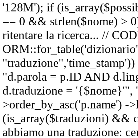
'128M'); if (is_array($possib
== 0 && strlen($nome) > 0) 
ritentare la ricerca... //
ORM::for_table('dizionario',
"traduzione",'time_stamp'))
"d.parola = p.ID AND d.li
d.traduzione = '{$nome}'", '
>order_by_asc('p.name') ->l
(is_array($traduzioni) && c
abbiamo una traduzione: ce