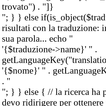
trovato") . "]}
"; } } else if(is_object($tra
risultati con la traduzione: 
sua parola... echo "
'{$traduzione->name}' " .
getLanguageKey("translatio
'{$nome}' " . getLanguageKe
. "
"; } } else { // la ricerca ha
devo ridirigere per ottenere