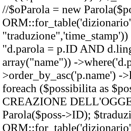
//$oParola = new Parola($p
ORM::for_table('dizionario',
"traduzione",'time_stamp'))
"d.parola = p.ID AND d.lingu
array("name")) ->where('d.p
>order_by_asc('p.name') ->
foreach ($possibilita as $
CREAZIONE DELL'OGGET
Parola($poss->ID); $traduz
ORM::for_table('dizionario',