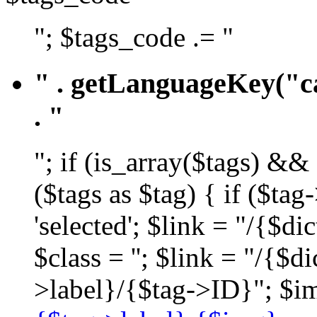
"; $tags_code .= "
" . getLanguageKey("ca
. "
"; if (is_array($tags) &&
($tags as $tag) { if ($ta
'selected'; $link = "/{$d
$class = ''; $link = "/{$
>label}/{$tag->ID}"; $im