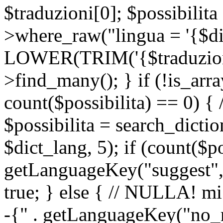
$traduzioni[0]; $possibilita
>where_raw("lingua = '{$di
LOWER(TRIM('{$traduzione-
>find_many(); } if (!is_array
count($possibilita) == 0) { /
$possibilita = search_dicti
$dict_lang, 5); if (count($p
getLanguageKey("suggest", 
true; } else { // NULLA! mi
-{" . getLanguageKey("no_m