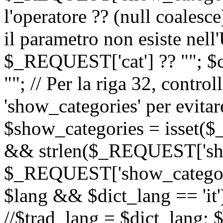
l'operatore ?? (null coalesc
il parametro non esiste nel
$_REQUEST['cat'] ?? ""; $
""; // Per la riga 32, contro
'show_categories' per evitare
$show_categories = isset(
&& strlen($_REQUEST['sho
$_REQUEST['show_categorie
$lang && $dict_lang == 'it')
//$trad_lang = $dict_lang; $