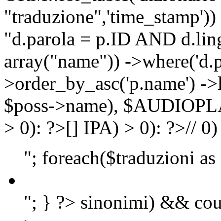
"traduzione",'time_stamp'))
"d.parola = p.ID AND d.lingu
array("name")) ->where('d.p
>order_by_asc('p.name') ->
$poss->name), $AUDIOP
> 0): ?>
[]
IPA) > 0): ?>
//
0)
"; foreach($traduzioni as
"; } ?>
sinonimi) && cou