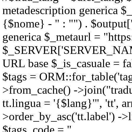
metadescription generica $_
{$nome} - " : "") . $output[
generica $_metaurl = "https:
$_SERVER['SERVER_NAME'] .
URL base $_is_casuale = fals
$tags = ORM::for_table('tags'
>from_cache() ->join("trad
tt.lingua = '{$lang}'", 'tt', a
>order_by_asc('tt.label') -
$tags_code = "