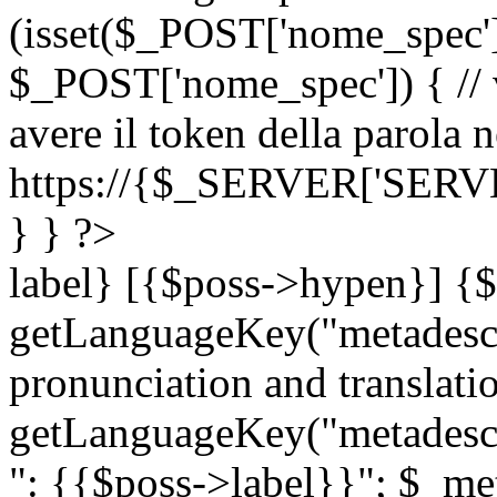
(isset($_POST['nome_spec
$_POST['nome_spec']) { // v
avere il token della parola n
https://{$_SERVER['SERV
} } ?>
label} [{$poss->hypen}] {$
getLanguageKey("metadescri
pronunciation and translation
getLanguageKey("metadescri
": {{$poss->label}}"; $_met