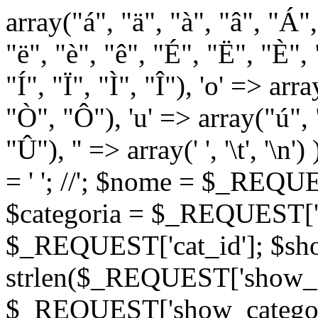
array("á", "ä", "à", "â", "Á"
"ë", "è", "ê", "É", "Ë", "È", "
"Í", "Ï", "Ì", "Î"), 'o' => ar
"Ò", "Ô"), 'u' => array("ú",
"Û"), '' => array(' ', '\t
= '
'; //
'; $nome = $_REQUES
$categoria = $_REQUEST['ca
$_REQUEST['cat_id']; $sho
strlen($_REQUEST['show_c
$_REQUEST['show_categorie