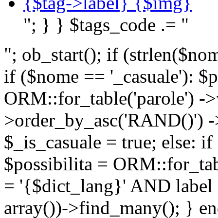
{$tag->label} {$img}
"; } } $tags_code .= "
"; ob_start(); if (strlen(
if ($nome == '_casuale'): $p
ORM::for_table('parole') ->w
>order_by_asc('RAND()') ->
$_is_casuale = true; else: i
$possibilita = ORM::for_ta
= '{$dict_lang}' AND lab
array())->find_many(); } en