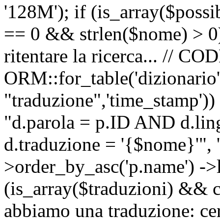
'128M'); if (is_array($possib
== 0 && strlen($nome) > 0) 
ritentare la ricerca... //
ORM::for_table('dizionario',
"traduzione",'time_stamp'))
"d.parola = p.ID AND d.li
d.traduzione = '{$nome}'", '
>order_by_asc('p.name') ->l
(is_array($traduzioni) && c
abbiamo una traduzione: ce