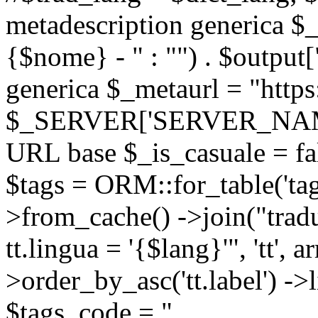
metadescription generica $_
{$nome} - " : "") . $output[
generica $_metaurl = "https:
$_SERVER['SERVER_NAME'] .
URL base $_is_casuale = fals
$tags = ORM::for_table('tags'
>from_cache() ->join("trad
tt.lingua = '{$lang}'", 'tt', a
>order_by_asc('tt.label') -
$tags_code = "