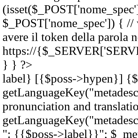
(isset($_POST['nome_spec
$_POST['nome_spec']) { // v
avere il token della parola n
https://{$_SERVER['SERV
} } ?>
label} [{$poss->hypen}] {$
getLanguageKey("metadescri
pronunciation and translation
getLanguageKey("metadescri
": {{$poss->label}}"; $_met