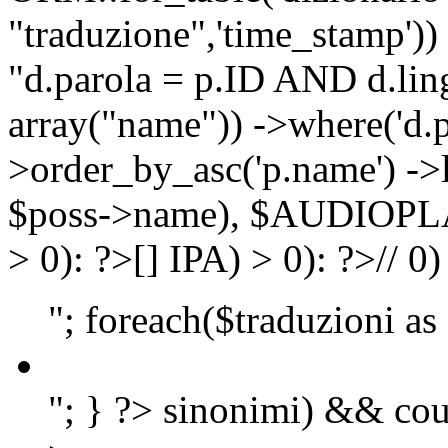
"traduzione",'time_stamp'))
"d.parola = p.ID AND d.lingu
array("name")) ->where('d.p
>order_by_asc('p.name') ->
$poss->name), $AUDIOP
> 0): ?>
[]
IPA) > 0): ?>
//
0)
"; foreach($traduzioni as
"; } ?>
sinonimi) && cou