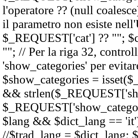
l'operatore ?? (null coalesc
il parametro non esiste nel
$_REQUEST['cat'] ?? ""; $
""; // Per la riga 32, contro
'show_categories' per evitare
$show_categories = isset(
&& strlen($_REQUEST['sho
$_REQUEST['show_categorie
$lang && $dict_lang == 'it')
//$trad_lang = $dict_lang; $