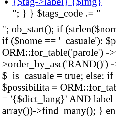
{$tag->label} {$img}
"; } } $tags_code .= "
"; ob_start(); if (strlen(
if ($nome == '_casuale'): $p
ORM::for_table('parole') ->w
>order_by_asc('RAND()') ->
$_is_casuale = true; else: i
$possibilita = ORM::for_ta
= '{$dict_lang}' AND lab
array())->find_many(); } en