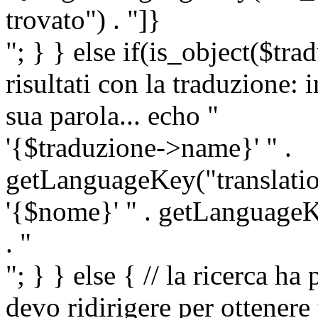
trovato") . "]}
"; } } else if(is_object($tra
risultati con la traduzione: 
sua parola... echo "
'{$traduzione->name}' " .
getLanguageKey("translatio
'{$nome}' " . getLanguageKe
. "
"; } } else { // la ricerca ha
devo ridirigere per ottenere