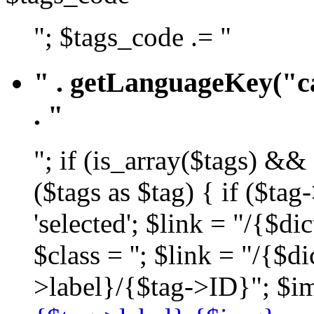
"; $tags_code .= "
" . getLanguageKey("ca
. "
"; if (is_array($tags) &&
($tags as $tag) { if ($ta
'selected'; $link = "/{$d
$class = ''; $link = "/{$
>label}/{$tag->ID}"; $im