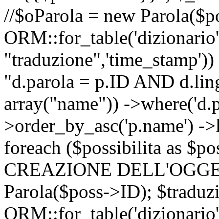
//$oParola = new Parola($p
ORM::for_table('dizionario',
"traduzione",'time_stamp'))
"d.parola = p.ID AND d.lingu
array("name")) ->where('d.p
>order_by_asc('p.name') ->
foreach ($possibilita as $
CREAZIONE DELL'OGGET
Parola($poss->ID); $traduz
ORM::for_table('dizionario',