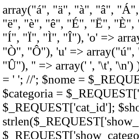
array("á", "ä", "à", "â", "Á"
"ë", "è", "ê", "É", "Ë", "È", "
"Í", "Ï", "Ì", "Î"), 'o' => ar
"Ò", "Ô"), 'u' => array("ú",
"Û"), '' => array(' ', '\t
= '
'; //
'; $nome = $_REQUES
$categoria = $_REQUEST['ca
$_REQUEST['cat_id']; $sho
strlen($_REQUEST['show_c
$_REQUEST['show_categorie