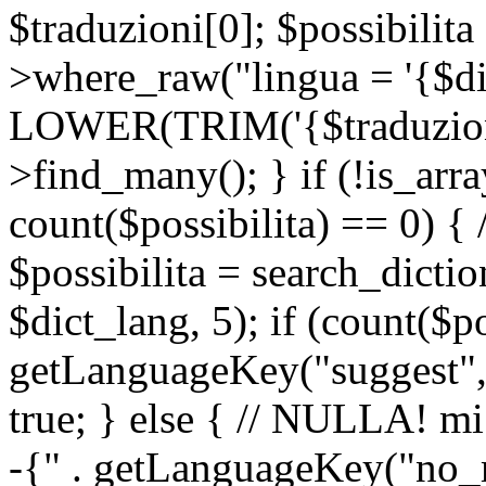
$traduzioni[0]; $possibilita
>where_raw("lingua = '{$di
LOWER(TRIM('{$traduzione-
>find_many(); } if (!is_array
count($possibilita) == 0) { /
$possibilita = search_dicti
$dict_lang, 5); if (count($p
getLanguageKey("suggest", 
true; } else { // NULLA! mi
-{" . getLanguageKey("no_m