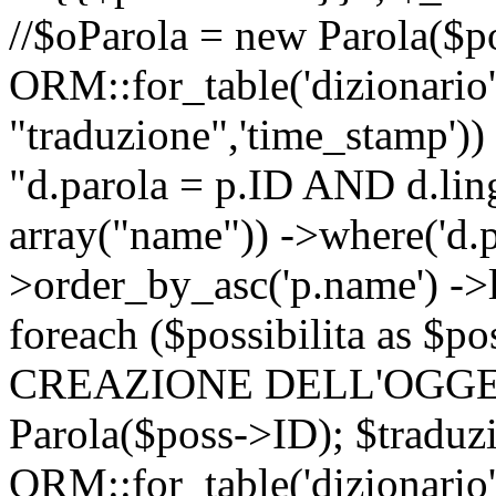
//$oParola = new Parola($p
ORM::for_table('dizionario',
"traduzione",'time_stamp'))
"d.parola = p.ID AND d.lingu
array("name")) ->where('d.p
>order_by_asc('p.name') ->
foreach ($possibilita as $
CREAZIONE DELL'OGGET
Parola($poss->ID); $traduz
ORM::for_table('dizionario',