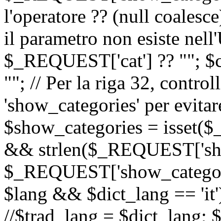
l'operatore ?? (null coalesc
il parametro non esiste nel
$_REQUEST['cat'] ?? ""; $
""; // Per la riga 32, contro
'show_categories' per evitare
$show_categories = isset(
&& strlen($_REQUEST['sho
$_REQUEST['show_categorie
$lang && $dict_lang == 'it')
//$trad_lang = $dict_lang; $