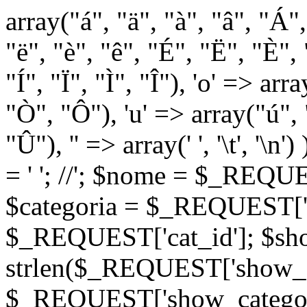
array("á", "ä", "à", "â", "Á"
"ë", "è", "ê", "É", "Ë", "È", "
"Í", "Ï", "Ì", "Î"), 'o' => ar
"Ò", "Ô"), 'u' => array("ú",
"Û"), '' => array(' ', '\t
= '
'; //
'; $nome = $_REQUES
$categoria = $_REQUEST['ca
$_REQUEST['cat_id']; $sho
strlen($_REQUEST['show_c
$_REQUEST['show_categorie