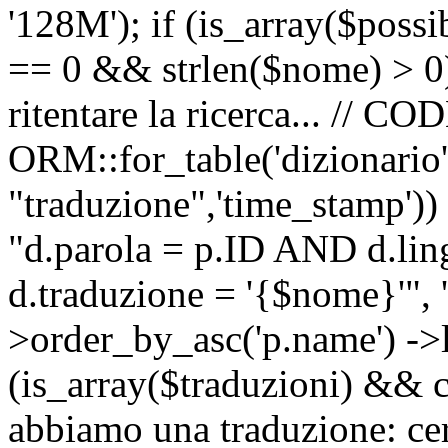
'128M'); if (is_array($possib
== 0 && strlen($nome) > 0) 
ritentare la ricerca... //
ORM::for_table('dizionario',
"traduzione",'time_stamp'))
"d.parola = p.ID AND d.li
d.traduzione = '{$nome}'", '
>order_by_asc('p.name') ->l
(is_array($traduzioni) && c
abbiamo una traduzione: ce