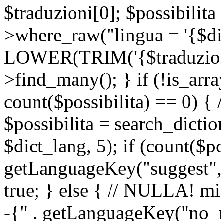
$traduzioni[0]; $possibilita
>where_raw("lingua = '{$di
LOWER(TRIM('{$traduzione-
>find_many(); } if (!is_array
count($possibilita) == 0) { /
$possibilita = search_dicti
$dict_lang, 5); if (count($p
getLanguageKey("suggest", 
true; } else { // NULLA! mi
-{" . getLanguageKey("no_m