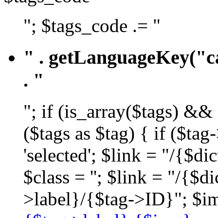
"; $tags_code .= "
" . getLanguageKey("ca
. "
"; if (is_array($tags) &&
($tags as $tag) { if ($ta
'selected'; $link = "/{$d
$class = ''; $link = "/{$
>label}/{$tag->ID}"; $im