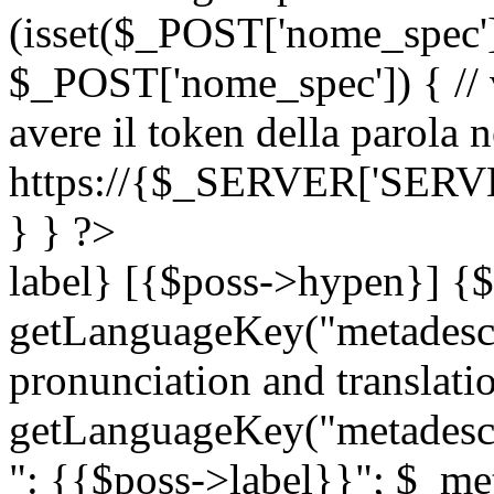
(isset($_POST['nome_spec
$_POST['nome_spec']) { // v
avere il token della parola n
https://{$_SERVER['SERV
} } ?>
label} [{$poss->hypen}] {$
getLanguageKey("metadescri
pronunciation and translation
getLanguageKey("metadescri
": {{$poss->label}}"; $_met