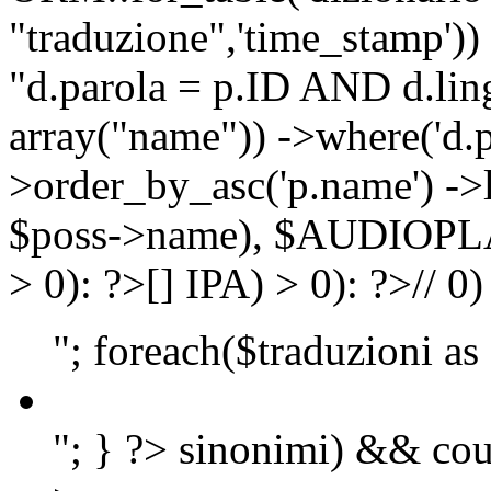
"traduzione",'time_stamp'))
"d.parola = p.ID AND d.lingu
array("name")) ->where('d.p
>order_by_asc('p.name') ->
$poss->name), $AUDIOP
> 0): ?>
[]
IPA) > 0): ?>
//
0)
"; foreach($traduzioni as
"; } ?>
sinonimi) && cou