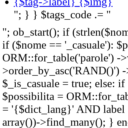
{$tag->label} {$img}
"; } } $tags_code .= "
"; ob_start(); if (strlen(
if ($nome == '_casuale'): $p
ORM::for_table('parole') ->w
>order_by_asc('RAND()') ->
$_is_casuale = true; else: i
$possibilita = ORM::for_ta
= '{$dict_lang}' AND lab
array())->find_many(); } en