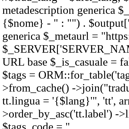
metadescription generica $_
{$nome} - " : "") . $output[
generica $_metaurl = "https:
$_SERVER['SERVER_NAME'] .
URL base $_is_casuale = fals
$tags = ORM::for_table('tags'
>from_cache() ->join("trad
tt.lingua = '{$lang}'", 'tt', a
>order_by_asc('tt.label') -
$tags_code = "