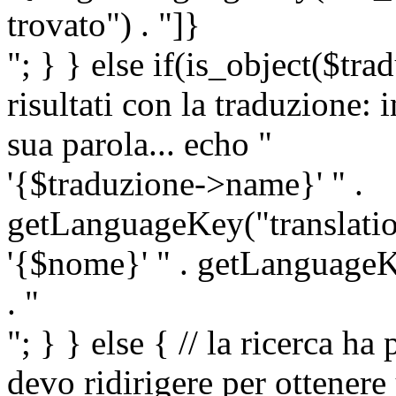
trovato") . "]}
"; } } else if(is_object($tra
risultati con la traduzione: 
sua parola... echo "
'{$traduzione->name}' " .
getLanguageKey("translatio
'{$nome}' " . getLanguageKe
. "
"; } } else { // la ricerca ha
devo ridirigere per ottenere