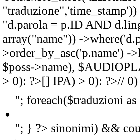
"traduzione",'time_stamp'))
"d.parola = p.ID AND d.lingu
array("name")) ->where('d.p
>order_by_asc('p.name') ->
$poss->name), $AUDIOP
> 0): ?>
[]
IPA) > 0): ?>
//
0)
"; foreach($traduzioni as
"; } ?>
sinonimi) && cou