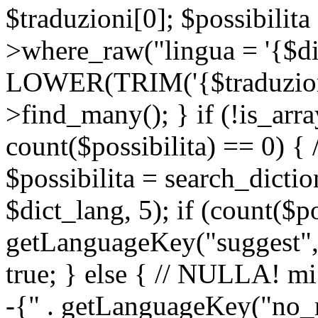
$traduzioni[0]; $possibilita
>where_raw("lingua = '{$di
LOWER(TRIM('{$traduzione-
>find_many(); } if (!is_array
count($possibilita) == 0) { /
$possibilita = search_dicti
$dict_lang, 5); if (count($p
getLanguageKey("suggest", 
true; } else { // NULLA! mi
-{" . getLanguageKey("no_m