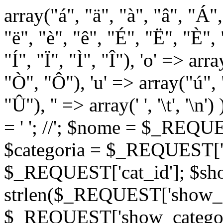
array("á", "ä", "à", "â", "Á"
"ë", "è", "ê", "É", "Ë", "È", "
"Í", "Ï", "Ì", "Î"), 'o' => ar
"Ò", "Ô"), 'u' => array("ú",
"Û"), '' => array(' ', '\t
= '
'; //
'; $nome = $_REQUES
$categoria = $_REQUEST['ca
$_REQUEST['cat_id']; $sho
strlen($_REQUEST['show_c
$_REQUEST['show_categorie