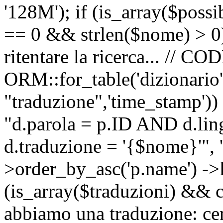
'128M'); if (is_array($possib
== 0 && strlen($nome) > 0) 
ritentare la ricerca... //
ORM::for_table('dizionario',
"traduzione",'time_stamp'))
"d.parola = p.ID AND d.li
d.traduzione = '{$nome}'", '
>order_by_asc('p.name') ->l
(is_array($traduzioni) && c
abbiamo una traduzione: ce