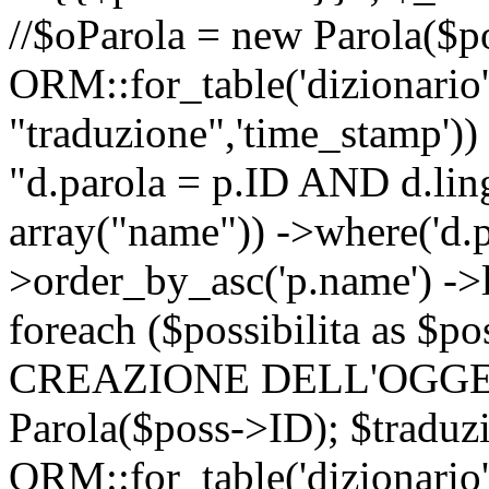
//$oParola = new Parola($p
ORM::for_table('dizionario',
"traduzione",'time_stamp'))
"d.parola = p.ID AND d.lingu
array("name")) ->where('d.p
>order_by_asc('p.name') ->
foreach ($possibilita as $
CREAZIONE DELL'OGGET
Parola($poss->ID); $traduz
ORM::for_table('dizionario',