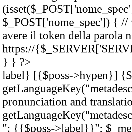
(isset($_POST['nome_spec
$_POST['nome_spec']) { // v
avere il token della parola n
https://{$_SERVER['SERV
} } ?>
label} [{$poss->hypen}] {$
getLanguageKey("metadescri
pronunciation and translation
getLanguageKey("metadescri
": {{$poss->label}}"; $_met