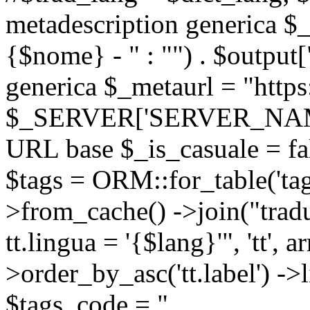
metadescription generica $_
{$nome} - " : "") . $output[
generica $_metaurl = "https:
$_SERVER['SERVER_NAME'] .
URL base $_is_casuale = fals
$tags = ORM::for_table('tags'
>from_cache() ->join("trad
tt.lingua = '{$lang}'", 'tt', a
>order_by_asc('tt.label') -
$tags_code = "