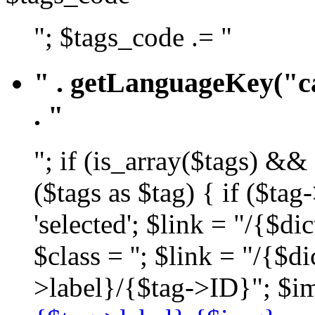
"; $tags_code .= "
" . getLanguageKey("ca
. "
"; if (is_array($tags) &&
($tags as $tag) { if ($ta
'selected'; $link = "/{$d
$class = ''; $link = "/{$
>label}/{$tag->ID}"; $im