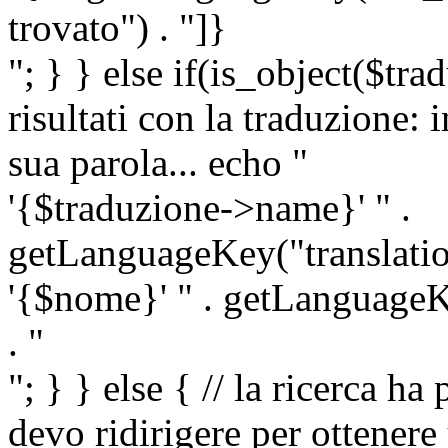
trovato") . "]}
"; } } else if(is_object($tra
risultati con la traduzione: 
sua parola... echo "
'{$traduzione->name}' " .
getLanguageKey("translatio
'{$nome}' " . getLanguageKe
. "
"; } } else { // la ricerca ha
devo ridirigere per ottenere