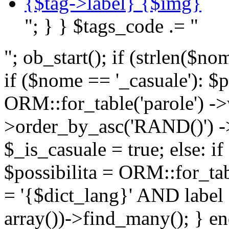
{$tag->label} {$img}
"; } } $tags_code .= "
"; ob_start(); if (strlen(
if ($nome == '_casuale'): $p
ORM::for_table('parole') ->w
>order_by_asc('RAND()') ->
$_is_casuale = true; else: i
$possibilita = ORM::for_ta
= '{$dict_lang}' AND lab
array())->find_many(); } en