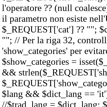
l'operatore ?? (null coalesc
il parametro non esiste nel
$_REQUEST['cat'] ?? ""; $
""; // Per la riga 32, contro
'show_categories' per evitare
$show_categories = isset(
&& strlen($_REQUEST['sho
$_REQUEST['show_categorie
$lang && $dict_lang == 'it')
//$trad_lang = $dict_lang; $