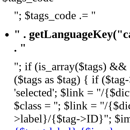
"; $tags_code .= "
" . getLanguageKey("ca
. "
"; if (is_array($tags) &&
($tags as $tag) { if ($ta
'selected'; $link = "/{$d
$class = ''; $link = "/{$
>label}/{$tag->ID}"; $im