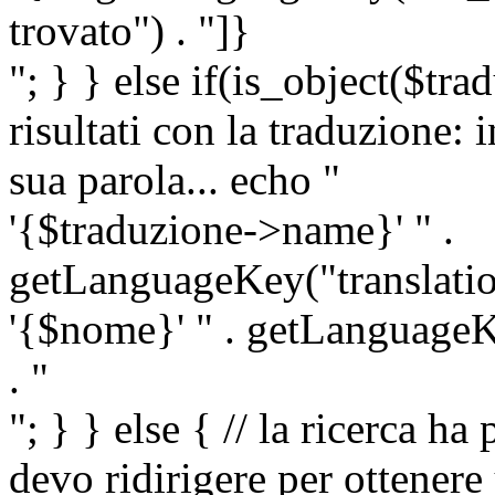
trovato") . "]}
"; } } else if(is_object($tra
risultati con la traduzione: 
sua parola... echo "
'{$traduzione->name}' " .
getLanguageKey("translatio
'{$nome}' " . getLanguageKe
. "
"; } } else { // la ricerca ha
devo ridirigere per ottenere