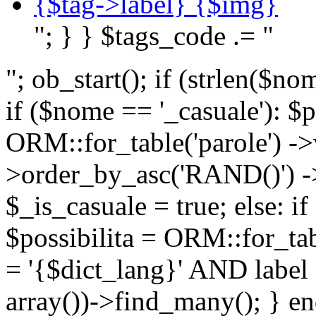
{$tag->label} {$img}
"; } } $tags_code .= "
"; ob_start(); if (strlen(
if ($nome == '_casuale'): $p
ORM::for_table('parole') ->w
>order_by_asc('RAND()') ->
$_is_casuale = true; else: i
$possibilita = ORM::for_ta
= '{$dict_lang}' AND lab
array())->find_many(); } en