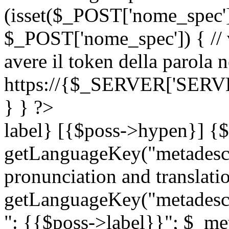
(isset($_POST['nome_spec
$_POST['nome_spec']) { // v
avere il token della parola n
https://{$_SERVER['SERV
} } ?>
label} [{$poss->hypen}] {$
getLanguageKey("metadescri
pronunciation and translation
getLanguageKey("metadescri
": {{$poss->label}}"; $_met