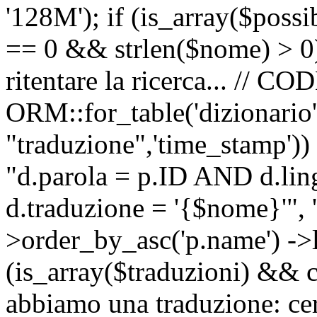
'128M'); if (is_array($possib
== 0 && strlen($nome) > 0) 
ritentare la ricerca... //
ORM::for_table('dizionario',
"traduzione",'time_stamp'))
"d.parola = p.ID AND d.li
d.traduzione = '{$nome}'", '
>order_by_asc('p.name') ->l
(is_array($traduzioni) && c
abbiamo una traduzione: ce