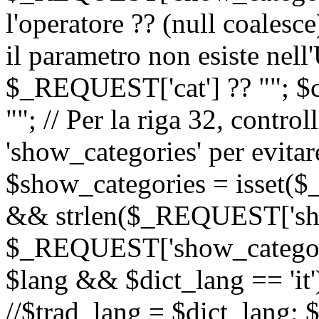
l'operatore ?? (null coalesc
il parametro non esiste nel
$_REQUEST['cat'] ?? ""; $
""; // Per la riga 32, contro
'show_categories' per evitare
$show_categories = isset(
&& strlen($_REQUEST['sho
$_REQUEST['show_categorie
$lang && $dict_lang == 'it')
//$trad_lang = $dict_lang; $