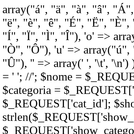
array("á", "ä", "à", "â", "Á"
"ë", "è", "ê", "É", "Ë", "È", "
"Í", "Ï", "Ì", "Î"), 'o' => ar
"Ò", "Ô"), 'u' => array("ú",
"Û"), '' => array(' ', '\t
= '
'; //
'; $nome = $_REQUES
$categoria = $_REQUEST['ca
$_REQUEST['cat_id']; $sho
strlen($_REQUEST['show_c
$_REQUEST['show_categorie