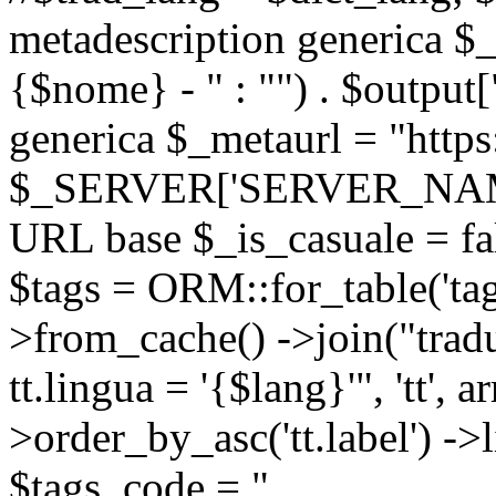
metadescription generica $_
{$nome} - " : "") . $output[
generica $_metaurl = "https:
$_SERVER['SERVER_NAME'] .
URL base $_is_casuale = fals
$tags = ORM::for_table('tags'
>from_cache() ->join("trad
tt.lingua = '{$lang}'", 'tt', a
>order_by_asc('tt.label') -
$tags_code = "