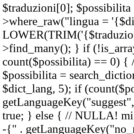
$traduzioni[0]; $possibilita
>where_raw("lingua = '{$di
LOWER(TRIM('{$traduzione-
>find_many(); } if (!is_array
count($possibilita) == 0) { /
$possibilita = search_dicti
$dict_lang, 5); if (count($p
getLanguageKey("suggest", 
true; } else { // NULLA! mi
-{" . getLanguageKey("no_m