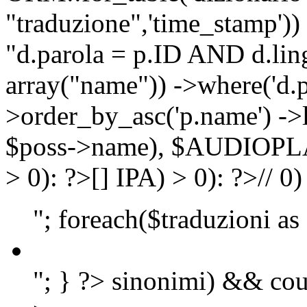
"traduzione",'time_stamp'))
"d.parola = p.ID AND d.lingu
array("name")) ->where('d.p
>order_by_asc('p.name') ->
$poss->name), $AUDIOP
> 0): ?>
[]
IPA) > 0): ?>
//
0)
"; foreach($traduzioni as
"; } ?>
sinonimi) && cou