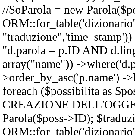
//$oParola = new Parola($p
ORM::for_table('dizionario',
"traduzione",'time_stamp'))
"d.parola = p.ID AND d.lingu
array("name")) ->where('d.p
>order_by_asc('p.name') ->
foreach ($possibilita as $
CREAZIONE DELL'OGGET
Parola($poss->ID); $traduz
ORM::for_table('dizionario',