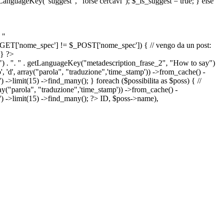
etLanguageKey("suggest", "forse cercavi"); $_is_suggest = true; } else
 "
&& $_GET['nome_spec'] != $_POST['nome_spec']) { // vengo da un post:
 } ?>
") . ". " . getLanguageKey("metadescription_frase_2", "How to say")
 'd', array("parola", "traduzione",'time_stamp')) ->from_cache() -
->limit(15) ->find_many(); } foreach ($possibilita as $poss) { //
arola", "traduzione",'time_stamp')) ->from_cache() -
') ->limit(15) ->find_many(); ?>
ID, $poss->name),