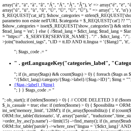
array("á", "ä", "à", "â", "Á", "Ä", "À", "Â"), 'e' => array("é", "ë", "è"
array("ú", "ü", "ù", "û", "Ú", "Ü", "Ù", "Û"), '' => array(' ', '\t
$_REQUEST['cat_id']; $show_categories = strlen($_REQUEST['show_ca
parametro non esiste nell'URL $categoria = $_REQUEST['cat'] ?? ""; $c
$show_categories = isset($_REQUEST['show_categories']) && strle
$trad_lang = 'en'; } else { //$trad_lang = $dict_lang; $trad_lang = $l
= "https://" . $_SERVER['SERVER_NAME'] . "/" . $dict_lang . "/"; // U
>join("traduzioni_tags", "t.ID = tt.ID AND tt.lingua = '{$lang}'", 'tt'
"; $tags_code .= "
" . getLanguageKey("categories_label", "Categor
"; if (is_array($tags) && count($tags) > 0) { foreach ($tags as 
"/{$dict_lang}/category/{$tag->label}/{$tag->ID}"; $img = "";
{$tag->label} {$img}
"; } } $tags_code .= "
"; ob_start(); if (strlen($nome) > 0) { // CODE DELETED 3 if ($nome 
$_is_casuale = true; else: if (strlen($nome) > 0) { $possibilita = 
ini_set('memory_limit', '128M'); if (is_array($possibilita)) { if (coun
ORM::for_table('dizionario', 'd', array("parola", "traduzione",'time
>order_by_asc('p.name') ->limit(15) ->find_many(); if (is_array($trad
ORM::for_table('parole') ->where_raw("lingua = '{$dict_lang}' AND la