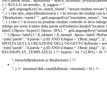
cerco parole simili... $possibilita = search_dictionary_lev(array($nom
{ // NULLA! mi arrendo... $_suggest = "
-{" . getLanguageKey("no_match_found", "nessun risultato trovato") 
"; } } else if(is_object($traduzione)) { // ho trovato dei risultati con l
'{$traduzione->name}' " . getLanguageKey("translation_means", "means
"; } } else { // la ricerca ha prodotto risultati: controllo se devo 
ridirigo per avere il token della parola nell'indirizzo header("lo
label} [{$poss->hypen}] {$poss->IPA}. " . getLanguageKey("metadescr
. ": {{$poss->label}}"; $_metaurl = $_metaurl . $poss->label; //$oPar
>join("parole", "d.parola = p.ID AND d.lingua = '{$trad_lang}'", 'p',
SPOSTA QUI LA CREAZIONE DELL'OGGETTO $oParola = new Parola($pos
>join("parole", "d.parola = p.ID AND d.lingua = '{$trad_lang}'", 'p'
$AUDIOPLAY_TEMPLATE3); } ?>
hypen) > 0): ?>
[]
IPA) > 0): ?
"; foreach($traduzioni as $traduzione) { ?>
"; } ?>
sinonimi) && count($oParola->sinonimi) > 0) { ?>