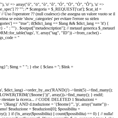
 "Î"), 'o' => array("ó", "ö", "ò", "ô", "Ó", "Ö", "Ò", "Ô"), 'u' =>
pec'] ?? ""; /* $categoria = $_REQUEST['cat']; $cat_id =
o l'operatore ?? (null coalesce) che assegna un valore vuoto se il
a se esiste 'show_categories' per evitare l'errore su strlen
] == "true"; if($dict_lang == $lang && $dict_lang == 'it') {
 - " : "") . $output["metadescription"]; // metaurl generica $_metaurl
::for_table('tags', 't', array("tag", "ID")) ->from_cache() -
tags_code = "
lang}"; $img = "
"; } else { $class = ''; $link =
ua', $dict_lang) ->order_by_asc('RAND()') ->limit(5) ->find_many();
el = LOWER(TRIM('{$nome}'))", array())->find_many(); } endif;
la e ritentare la ricerca... // CODE DELETED 1 $traduzioni =
 = '{$lang}' AND d.traduzione = '{$nome}'", 'p', array("name")) -
mo! $traduzione = $traduzioni[0]; $possibilita =
f (!is_array($possibilita) || count($possibilita) == 0) { // nulla!