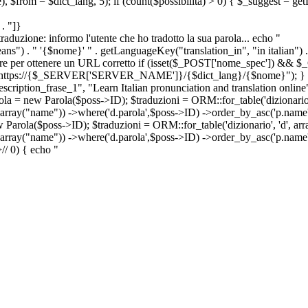
e), $from = $dict_lang, 5); if (count($possibilita) > 0) { $_suggest = g
. "]}
a traduzione: informo l'utente che ho tradotto la sua parola... echo "
") . " '{$nome}' " . getLanguageKey("translation_in", "in italian") .
ridirigere per ottenere un URL corretto if (isset($_POST['nome_spec']) 
cation: https://{$_SERVER['SERVER_NAME']}/{$dict_lang}/{$nome}"); }
iption_frase_1", "Learn Italian pronunciation and translation online
ola = new Parola($poss->ID); $traduzioni = ORM::for_table('dizionario',
 array("name")) ->where('d.parola',$poss->ID) ->order_by_asc('p.name') 
s->ID); $traduzioni = ORM::for_table('dizionario', 'd', array("p
, array("name")) ->where('d.parola',$poss->ID) ->order_by_asc('p.name
>
//
0) { echo "