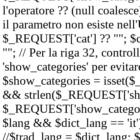
l'operatore ?? (null coalesc
il parametro non esiste nel
$_REQUEST['cat'] ?? ""; $
""; // Per la riga 32, contro
'show_categories' per evitare
$show_categories = isset(
&& strlen($_REQUEST['sho
$_REQUEST['show_categorie
$lang && $dict_lang == 'it')
//$trad_lang = $dict_lang; $