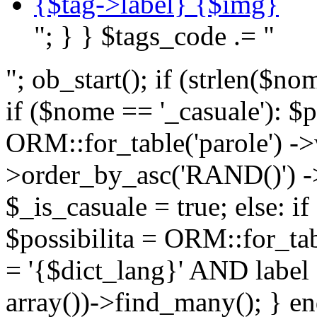
{$tag->label} {$img}
"; } } $tags_code .= "
"; ob_start(); if (strlen(
if ($nome == '_casuale'): $p
ORM::for_table('parole') ->w
>order_by_asc('RAND()') ->
$_is_casuale = true; else: i
$possibilita = ORM::for_ta
= '{$dict_lang}' AND lab
array())->find_many(); } en