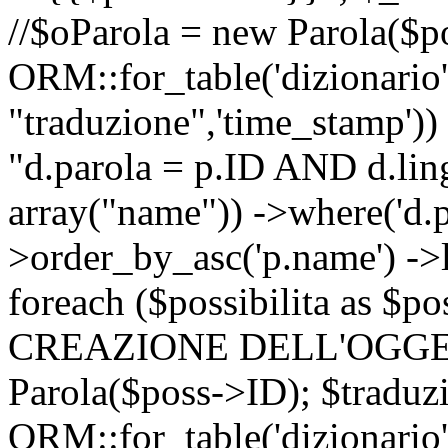
//$oParola = new Parola($p
ORM::for_table('dizionario',
"traduzione",'time_stamp'))
"d.parola = p.ID AND d.lingu
array("name")) ->where('d.p
>order_by_asc('p.name') ->
foreach ($possibilita as $
CREAZIONE DELL'OGGET
Parola($poss->ID); $traduz
ORM::for_table('dizionario',