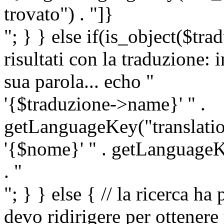
trovato") . "]}
"; } } else if(is_object($tra
risultati con la traduzione: 
sua parola... echo "
'{$traduzione->name}' " .
getLanguageKey("translatio
'{$nome}' " . getLanguageKe
. "
"; } } else { // la ricerca ha
devo ridirigere per ottenere