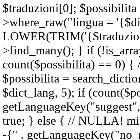
$traduzioni[0]; $possibilita
>where_raw("lingua = '{$di
LOWER(TRIM('{$traduzione-
>find_many(); } if (!is_array
count($possibilita) == 0) { /
$possibilita = search_dicti
$dict_lang, 5); if (count($p
getLanguageKey("suggest", 
true; } else { // NULLA! mi
-{" . getLanguageKey("no_m