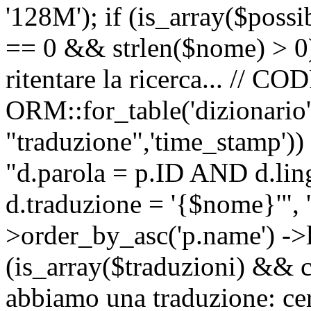
'128M'); if (is_array($possib
== 0 && strlen($nome) > 0) 
ritentare la ricerca... //
ORM::for_table('dizionario',
"traduzione",'time_stamp'))
"d.parola = p.ID AND d.li
d.traduzione = '{$nome}'", '
>order_by_asc('p.name') ->l
(is_array($traduzioni) && c
abbiamo una traduzione: ce