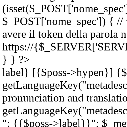
(isset($_POST['nome_spec
$_POST['nome_spec']) { // v
avere il token della parola n
https://{$_SERVER['SERV
} } ?>
label} [{$poss->hypen}] {$
getLanguageKey("metadescri
pronunciation and translation
getLanguageKey("metadescri
": {{$poss->label}}"; $_met