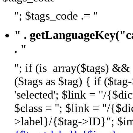
"; $tags_code .= "
" . getLanguageKey("ca
. "
"; if (is_array($tags) &&
($tags as $tag) { if ($ta
'selected'; $link = "/{$d
$class = ''; $link = "/{$
>label}/{$tag->ID}"; $im