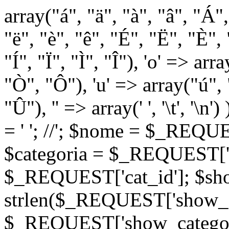
array("á", "ä", "à", "â", "Á"
"ë", "è", "ê", "É", "Ë", "È", "
"Í", "Ï", "Ì", "Î"), 'o' => ar
"Ò", "Ô"), 'u' => array("ú",
"Û"), '' => array(' ', '\t
= '
'; //
'; $nome = $_REQUES
$categoria = $_REQUEST['ca
$_REQUEST['cat_id']; $sho
strlen($_REQUEST['show_c
$_REQUEST['show_categorie