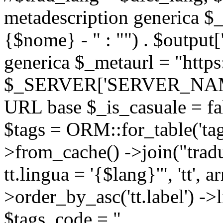
metadescription generica $_
{$nome} - " : "") . $output[
generica $_metaurl = "https:
$_SERVER['SERVER_NAME'] .
URL base $_is_casuale = fals
$tags = ORM::for_table('tags'
>from_cache() ->join("trad
tt.lingua = '{$lang}'", 'tt', a
>order_by_asc('tt.label') -
$tags_code = "