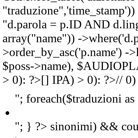
"traduzione",'time_stamp'))
"d.parola = p.ID AND d.lingu
array("name")) ->where('d.p
>order_by_asc('p.name') ->
$poss->name), $AUDIOP
> 0): ?>
[]
IPA) > 0): ?>
//
0)
"; foreach($traduzioni as
"; } ?>
sinonimi) && cou