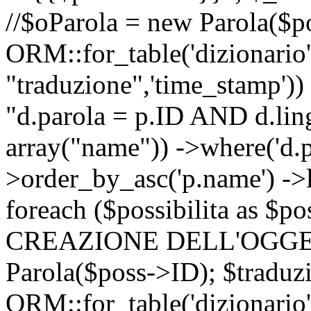
//$oParola = new Parola($p
ORM::for_table('dizionario',
"traduzione",'time_stamp'))
"d.parola = p.ID AND d.lingu
array("name")) ->where('d.p
>order_by_asc('p.name') ->
foreach ($possibilita as $
CREAZIONE DELL'OGGET
Parola($poss->ID); $traduz
ORM::for_table('dizionario',