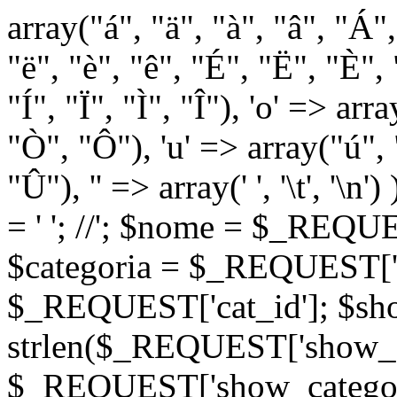
array("á", "ä", "à", "â", "Á"
"ë", "è", "ê", "É", "Ë", "È", "
"Í", "Ï", "Ì", "Î"), 'o' => ar
"Ò", "Ô"), 'u' => array("ú",
"Û"), '' => array(' ', '\t
= '
'; //
'; $nome = $_REQUES
$categoria = $_REQUEST['ca
$_REQUEST['cat_id']; $sho
strlen($_REQUEST['show_c
$_REQUEST['show_categorie