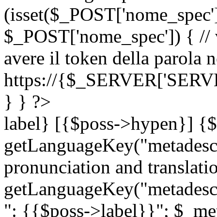
(isset($_POST['nome_spec
$_POST['nome_spec']) { // v
avere il token della parola n
https://{$_SERVER['SERV
} } ?>
label} [{$poss->hypen}] {$
getLanguageKey("metadescri
pronunciation and translation
getLanguageKey("metadescri
": {{$poss->label}}"; $_met