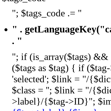
"; $tags_code .= "
" . getLanguageKey("ca
. "
"; if (is_array($tags) &&
($tags as $tag) { if ($ta
'selected'; $link = "/{$d
$class = ''; $link = "/{$
>label}/{$tag->ID}"; $im