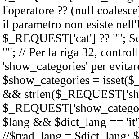
l'operatore ?? (null coalesc
il parametro non esiste nel
$_REQUEST['cat'] ?? ""; $
""; // Per la riga 32, contro
'show_categories' per evitare
$show_categories = isset(
&& strlen($_REQUEST['sho
$_REQUEST['show_categorie
$lang && $dict_lang == 'it')
//$trad_lang = $dict_lang; $