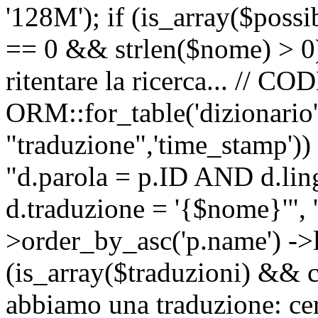
'128M'); if (is_array($possib
== 0 && strlen($nome) > 0) 
ritentare la ricerca... //
ORM::for_table('dizionario',
"traduzione",'time_stamp'))
"d.parola = p.ID AND d.li
d.traduzione = '{$nome}'", '
>order_by_asc('p.name') ->l
(is_array($traduzioni) && c
abbiamo una traduzione: ce