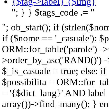
{$tag->label} {$img}
"; } } $tags_code .= "
"; ob_start(); if (strlen(
if ($nome == '_casuale'): $p
ORM::for_table('parole') ->w
>order_by_asc('RAND()') ->
$_is_casuale = true; else: i
$possibilita = ORM::for_ta
= '{$dict_lang}' AND lab
array())->find_many(); } en