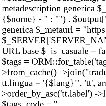
metadescription generica $_
{$nome} - " : "") . $output[
generica $_metaurl = "https:
$_SERVER['SERVER_NAME'] .
URL base $_is_casuale = fals
$tags = ORM::for_table('tags'
>from_cache() ->join("trad
tt.lingua = '{$lang}'", 'tt', a
>order_by_asc('tt.label') -
$tags_code = "