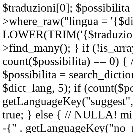
$traduzioni[0]; $possibilita
>where_raw("lingua = '{$di
LOWER(TRIM('{$traduzione-
>find_many(); } if (!is_array
count($possibilita) == 0) { /
$possibilita = search_dicti
$dict_lang, 5); if (count($p
getLanguageKey("suggest", 
true; } else { // NULLA! mi
-{" . getLanguageKey("no_m