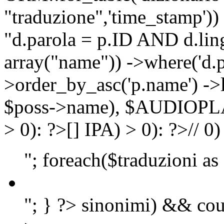
"traduzione",'time_stamp'))
"d.parola = p.ID AND d.lingu
array("name")) ->where('d.p
>order_by_asc('p.name') ->
$poss->name), $AUDIOP
> 0): ?>
[]
IPA) > 0): ?>
//
0)
"; foreach($traduzioni as
"; } ?>
sinonimi) && cou