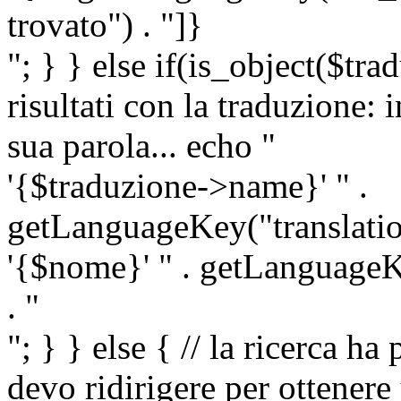
trovato") . "]}
"; } } else if(is_object($tra
risultati con la traduzione: 
sua parola... echo "
'{$traduzione->name}' " .
getLanguageKey("translatio
'{$nome}' " . getLanguageKe
. "
"; } } else { // la ricerca ha
devo ridirigere per ottenere