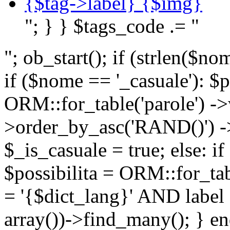
{$tag->label} {$img}
"; } } $tags_code .= "
"; ob_start(); if (strlen(
if ($nome == '_casuale'): $p
ORM::for_table('parole') ->w
>order_by_asc('RAND()') ->
$_is_casuale = true; else: i
$possibilita = ORM::for_ta
= '{$dict_lang}' AND lab
array())->find_many(); } en