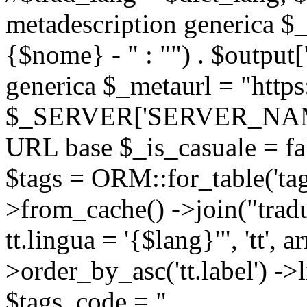
metadescription generica $_
{$nome} - " : "") . $output[
generica $_metaurl = "https:
$_SERVER['SERVER_NAME'] .
URL base $_is_casuale = fals
$tags = ORM::for_table('tags'
>from_cache() ->join("trad
tt.lingua = '{$lang}'", 'tt', a
>order_by_asc('tt.label') -
$tags_code = "