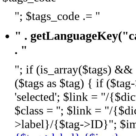
"; $tags_code .= "
" . getLanguageKey("ca
. "
"; if (is_array($tags) &&
($tags as $tag) { if ($ta
'selected'; $link = "/{$d
$class = ''; $link = "/{$
>label}/{$tag->ID}"; $im