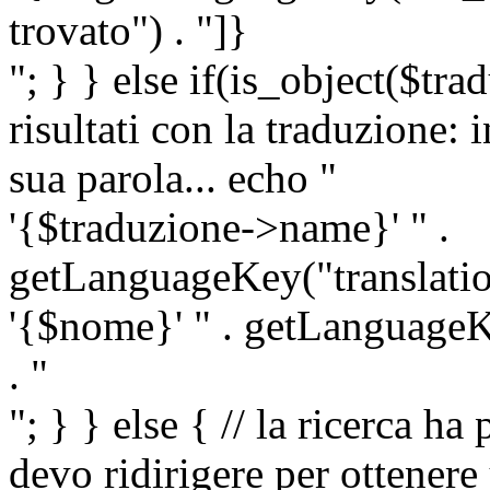
trovato") . "]}
"; } } else if(is_object($tra
risultati con la traduzione: 
sua parola... echo "
'{$traduzione->name}' " .
getLanguageKey("translatio
'{$nome}' " . getLanguageKe
. "
"; } } else { // la ricerca ha
devo ridirigere per ottenere