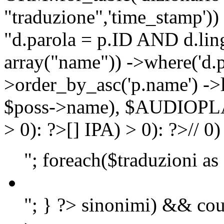
"traduzione",'time_stamp'))
"d.parola = p.ID AND d.lingu
array("name")) ->where('d.p
>order_by_asc('p.name') ->
$poss->name), $AUDIOP
> 0): ?>
[]
IPA) > 0): ?>
//
0)
"; foreach($traduzioni as
"; } ?>
sinonimi) && cou