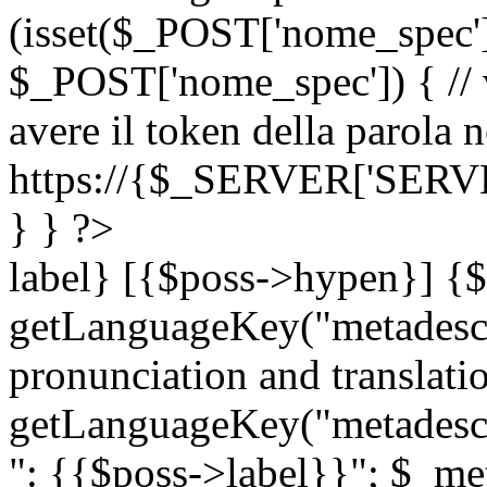
(isset($_POST['nome_spec
$_POST['nome_spec']) { // v
avere il token della parola n
https://{$_SERVER['SERV
} } ?>
label} [{$poss->hypen}] {$
getLanguageKey("metadescri
pronunciation and translation
getLanguageKey("metadescri
": {{$poss->label}}"; $_met