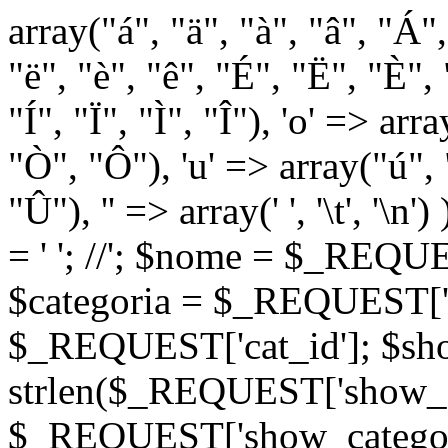
array("á", "ä", "à", "â", "Á"
"ë", "è", "ê", "É", "Ë", "È", "
"Í", "Ï", "Ì", "Î"), 'o' => ar
"Ò", "Ô"), 'u' => array("ú",
"Û"), '' => array(' ', '\t
= '
'; //
'; $nome = $_REQUES
$categoria = $_REQUEST['ca
$_REQUEST['cat_id']; $sho
strlen($_REQUEST['show_c
$_REQUEST['show_categorie