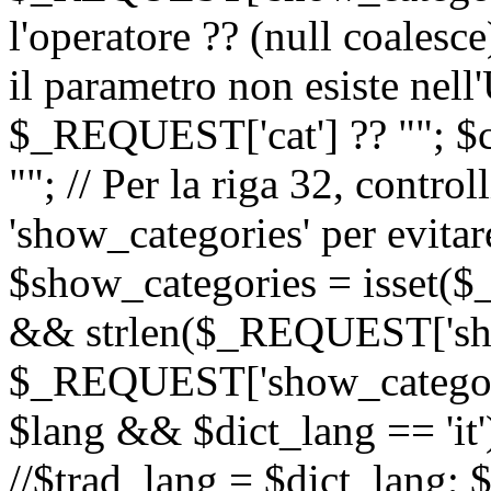
l'operatore ?? (null coalesc
il parametro non esiste nel
$_REQUEST['cat'] ?? ""; $
""; // Per la riga 32, contro
'show_categories' per evitare
$show_categories = isset(
&& strlen($_REQUEST['sho
$_REQUEST['show_categorie
$lang && $dict_lang == 'it')
//$trad_lang = $dict_lang; $