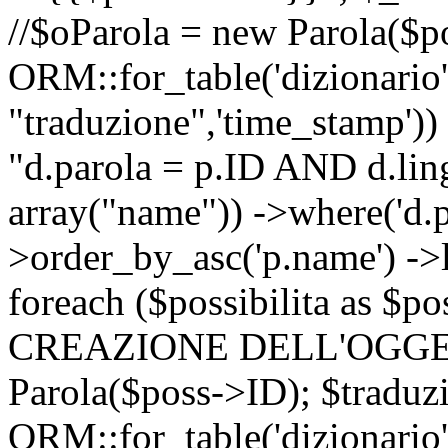
//$oParola = new Parola($p
ORM::for_table('dizionario',
"traduzione",'time_stamp'))
"d.parola = p.ID AND d.lingu
array("name")) ->where('d.p
>order_by_asc('p.name') ->
foreach ($possibilita as $
CREAZIONE DELL'OGGET
Parola($poss->ID); $traduz
ORM::for_table('dizionario',