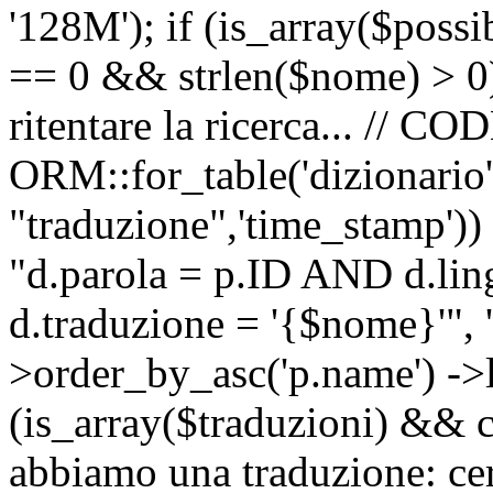
'128M'); if (is_array($possib
== 0 && strlen($nome) > 0) 
ritentare la ricerca... //
ORM::for_table('dizionario',
"traduzione",'time_stamp'))
"d.parola = p.ID AND d.li
d.traduzione = '{$nome}'", '
>order_by_asc('p.name') ->l
(is_array($traduzioni) && c
abbiamo una traduzione: ce