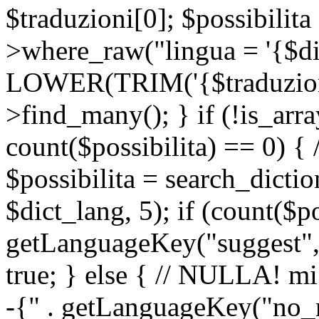
$traduzioni[0]; $possibilita
>where_raw("lingua = '{$di
LOWER(TRIM('{$traduzione-
>find_many(); } if (!is_array
count($possibilita) == 0) { /
$possibilita = search_dicti
$dict_lang, 5); if (count($p
getLanguageKey("suggest", 
true; } else { // NULLA! mi
-{" . getLanguageKey("no_m