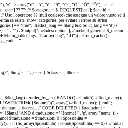
 "Î"), 'o' => array("ó", "ö", "ò", "ô", "Ó", "Ö", "Ò", "Ô"), 'u' =>
pec'] ?? ""; /* $categoria = $_REQUEST['cat']; $cat_id =
o l'operatore ?? (null coalesce) che assegna un valore vuoto se il
a se esiste 'show_categories' per evitare l'errore su strlen
] == "true"; if($dict_lang == $lang && $dict_lang == 'it') {
 - " : "") . $output["metadescription"]; // metaurl generica $_metaurl
::for_table('tags', 't', array("tag", "ID")) ->from_cache() -
tags_code = "
lang}"; $img = "
"; } else { $class = ''; $link =
ua', $dict_lang) ->order_by_asc('RAND()') ->limit(5) ->find_many();
el = LOWER(TRIM('{$nome}'))", array())->find_many(); } endif;
la e ritentare la ricerca... // CODE DELETED 1 $traduzioni =
 = '{$lang}' AND d.traduzione = '{$nome}'", 'p', array("name")) -
mo! $traduzione = $traduzioni[0]; $possibilita =
f (!is_array($possibilita) || count($possibilita) == 0) { // nulla!