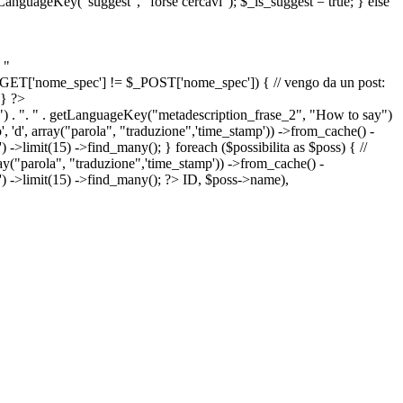
etLanguageKey("suggest", "forse cercavi"); $_is_suggest = true; } else
 "
&& $_GET['nome_spec'] != $_POST['nome_spec']) { // vengo da un post:
 } ?>
") . ". " . getLanguageKey("metadescription_frase_2", "How to say")
 'd', array("parola", "traduzione",'time_stamp')) ->from_cache() -
->limit(15) ->find_many(); } foreach ($possibilita as $poss) { //
arola", "traduzione",'time_stamp')) ->from_cache() -
') ->limit(15) ->find_many(); ?>
ID, $poss->name),