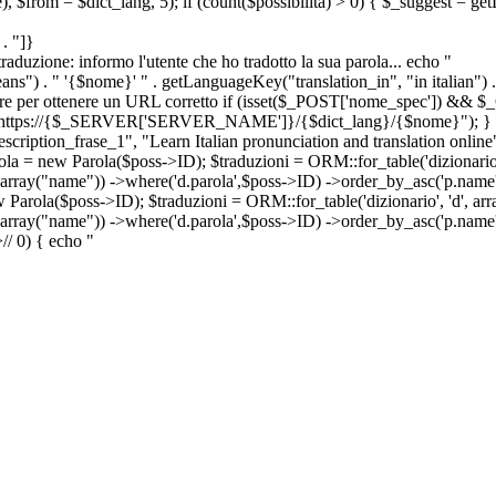
e), $from = $dict_lang, 5); if (count($possibilita) > 0) { $_suggest = g
. "]}
a traduzione: informo l'utente che ho tradotto la sua parola... echo "
") . " '{$nome}' " . getLanguageKey("translation_in", "in italian") .
ridirigere per ottenere un URL corretto if (isset($_POST['nome_spec']) 
cation: https://{$_SERVER['SERVER_NAME']}/{$dict_lang}/{$nome}"); }
iption_frase_1", "Learn Italian pronunciation and translation online
ola = new Parola($poss->ID); $traduzioni = ORM::for_table('dizionario',
 array("name")) ->where('d.parola',$poss->ID) ->order_by_asc('p.name') 
s->ID); $traduzioni = ORM::for_table('dizionario', 'd', array("p
, array("name")) ->where('d.parola',$poss->ID) ->order_by_asc('p.name
>
//
0) { echo "