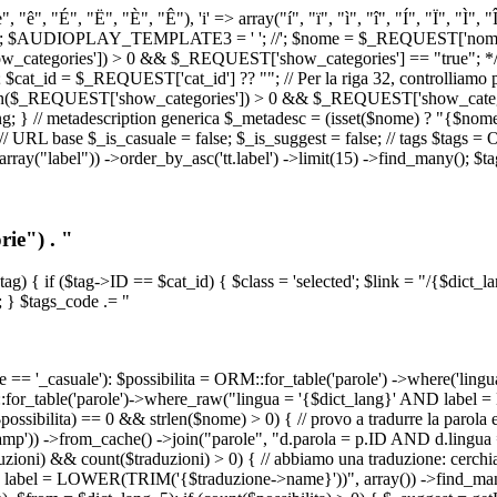
, "ê", "É", "Ë", "È", "Ê"), 'i' => array("í", "ï", "ì", "î", "Í", "Ï", "Ì",
', '\n') ); $AUDIOPLAY_TEMPLATE3 = '
'; //
'; $nome = $_REQUEST['nome_s
tegories']) > 0 && $_REQUEST['show_categories'] == "true"; */ // Us
at_id = $_REQUEST['cat_id'] ?? ""; // Per la riga 32, controlliamo prim
n($_REQUEST['show_categories']) > 0 && $_REQUEST['show_categories'
ang; } // metadescription generica $_metadesc = (isset($nome) ? "{$nome}
RL base $_is_casuale = false; $_is_suggest = false; // tags $tags = ORM
, array("label")) ->order_by_asc('tt.label') ->limit(15) ->find_many(); $
ie") . "
$tag) { if ($tag->ID == $cat_id) { $class = 'selected'; $link = "/{$dict_
 } $tags_code .= "
== '_casuale'): $possibilita = ORM::for_table('parole') ->where('ling
ORM::for_table('parole')->where_raw("lingua = '{$dict_lang}' AND lab
t($possibilita) == 0 && strlen($nome) > 0) { // provo a tradurre la paro
_stamp')) ->from_cache() ->join("parole", "d.parola = p.ID AND d.lingua
uzioni) && count($traduzioni) > 0) { // abbiamo una traduzione: cerchia
bel = LOWER(TRIM('{$traduzione->name}'))", array()) ->find_many(); } i