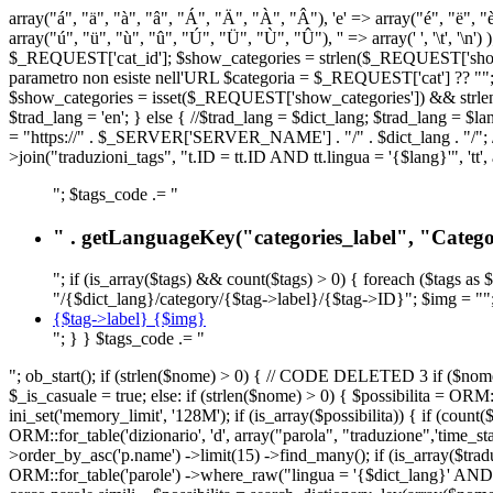
array("á", "ä", "à", "â", "Á", "Ä", "À", "Â"), 'e' => array("é", "ë", "è"
array("ú", "ü", "ù", "û", "Ú", "Ü", "Ù", "Û"), '' => array(' ', '\t
$_REQUEST['cat_id']; $show_categories = strlen($_REQUEST['show_ca
parametro non esiste nell'URL $categoria = $_REQUEST['cat'] ?? ""; $c
$show_categories = isset($_REQUEST['show_categories']) && strle
$trad_lang = 'en'; } else { //$trad_lang = $dict_lang; $trad_lang = $l
= "https://" . $_SERVER['SERVER_NAME'] . "/" . $dict_lang . "/"; // U
>join("traduzioni_tags", "t.ID = tt.ID AND tt.lingua = '{$lang}'", 'tt'
"; $tags_code .= "
" . getLanguageKey("categories_label", "Categor
"; if (is_array($tags) && count($tags) > 0) { foreach ($tags as 
"/{$dict_lang}/category/{$tag->label}/{$tag->ID}"; $img = "";
{$tag->label} {$img}
"; } } $tags_code .= "
"; ob_start(); if (strlen($nome) > 0) { // CODE DELETED 3 if ($nome 
$_is_casuale = true; else: if (strlen($nome) > 0) { $possibilita = 
ini_set('memory_limit', '128M'); if (is_array($possibilita)) { if (coun
ORM::for_table('dizionario', 'd', array("parola", "traduzione",'time
>order_by_asc('p.name') ->limit(15) ->find_many(); if (is_array($trad
ORM::for_table('parole') ->where_raw("lingua = '{$dict_lang}' AND la