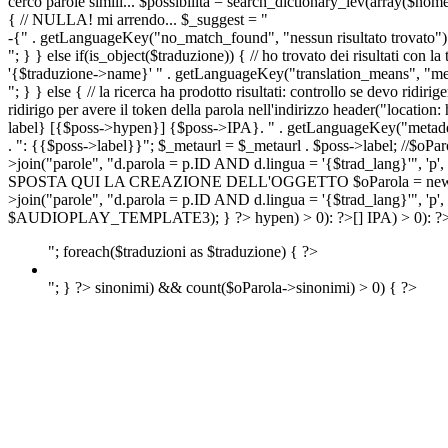
cerco parole simili... $possibilita = search_dictionary_lev(array($nom
{ // NULLA! mi arrendo... $_suggest = "
-{" . getLanguageKey("no_match_found", "nessun risultato trovato") 
"; } } else if(is_object($traduzione)) { // ho trovato dei risultati con l
'{$traduzione->name}' " . getLanguageKey("translation_means", "means
"; } } else { // la ricerca ha prodotto risultati: controllo se devo 
ridirigo per avere il token della parola nell'indirizzo header("lo
label} [{$poss->hypen}] {$poss->IPA}. " . getLanguageKey("metadescr
. ": {{$poss->label}}"; $_metaurl = $_metaurl . $poss->label; //$oPar
>join("parole", "d.parola = p.ID AND d.lingua = '{$trad_lang}'", 'p',
SPOSTA QUI LA CREAZIONE DELL'OGGETTO $oParola = new Parola($pos
>join("parole", "d.parola = p.ID AND d.lingua = '{$trad_lang}'", 'p'
$AUDIOPLAY_TEMPLATE3); } ?>
hypen) > 0): ?>
[]
IPA) > 0): ?
"; foreach($traduzioni as $traduzione) { ?>
"; } ?>
sinonimi) && count($oParola->sinonimi) > 0) { ?>