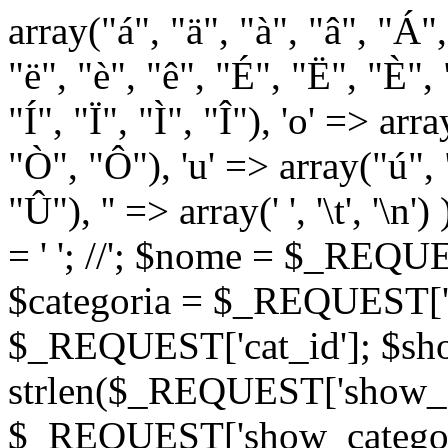
array("á", "ä", "à", "â", "Á"
"ë", "è", "ê", "É", "Ë", "È", "
"Í", "Ï", "Ì", "Î"), 'o' => ar
"Ò", "Ô"), 'u' => array("ú",
"Û"), '' => array(' ', '\t
= '
'; //
'; $nome = $_REQUES
$categoria = $_REQUEST['ca
$_REQUEST['cat_id']; $sho
strlen($_REQUEST['show_c
$_REQUEST['show_categorie