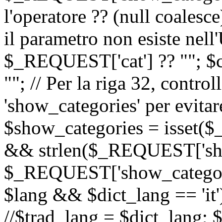
l'operatore ?? (null coalesc
il parametro non esiste nel
$_REQUEST['cat'] ?? ""; $
""; // Per la riga 32, contro
'show_categories' per evitare
$show_categories = isset(
&& strlen($_REQUEST['sho
$_REQUEST['show_categorie
$lang && $dict_lang == 'it')
//$trad_lang = $dict_lang; $