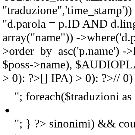
"traduzione",'time_stamp'))
"d.parola = p.ID AND d.lingu
array("name")) ->where('d.p
>order_by_asc('p.name') ->
$poss->name), $AUDIOP
> 0): ?>
[]
IPA) > 0): ?>
//
0)
"; foreach($traduzioni as
"; } ?>
sinonimi) && cou