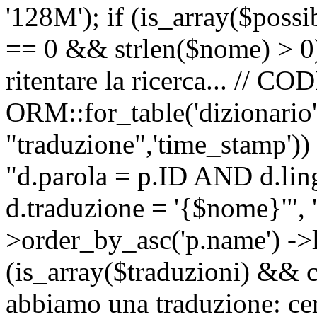
'128M'); if (is_array($possib
== 0 && strlen($nome) > 0) 
ritentare la ricerca... //
ORM::for_table('dizionario',
"traduzione",'time_stamp'))
"d.parola = p.ID AND d.li
d.traduzione = '{$nome}'", '
>order_by_asc('p.name') ->l
(is_array($traduzioni) && c
abbiamo una traduzione: ce