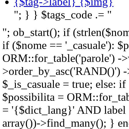
{$tag->label} {$img}
"; } } $tags_code .= "
"; ob_start(); if (strlen(
if ($nome == '_casuale'): $p
ORM::for_table('parole') ->w
>order_by_asc('RAND()') ->
$_is_casuale = true; else: i
$possibilita = ORM::for_ta
= '{$dict_lang}' AND lab
array())->find_many(); } en