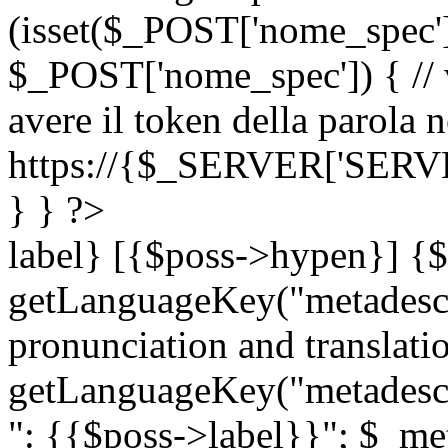
(isset($_POST['nome_spec
$_POST['nome_spec']) { // v
avere il token della parola n
https://{$_SERVER['SERV
} } ?>
label} [{$poss->hypen}] {$
getLanguageKey("metadescri
pronunciation and translation
getLanguageKey("metadescri
": {{$poss->label}}"; $_met