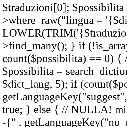
$traduzioni[0]; $possibilita
>where_raw("lingua = '{$di
LOWER(TRIM('{$traduzione-
>find_many(); } if (!is_array
count($possibilita) == 0) { /
$possibilita = search_dicti
$dict_lang, 5); if (count($p
getLanguageKey("suggest", 
true; } else { // NULLA! mi
-{" . getLanguageKey("no_m