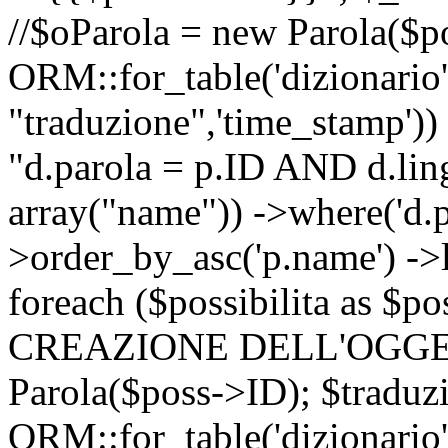
//$oParola = new Parola($p
ORM::for_table('dizionario',
"traduzione",'time_stamp'))
"d.parola = p.ID AND d.lingu
array("name")) ->where('d.p
>order_by_asc('p.name') ->
foreach ($possibilita as $
CREAZIONE DELL'OGGET
Parola($poss->ID); $traduz
ORM::for_table('dizionario',