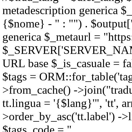
metadescription generica $_
{$nome} - " : "") . $output[
generica $_metaurl = "https:
$_SERVER['SERVER_NAME'] .
URL base $_is_casuale = fals
$tags = ORM::for_table('tags'
>from_cache() ->join("trad
tt.lingua = '{$lang}'", 'tt', a
>order_by_asc('tt.label') -
$tags_code = "