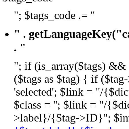
"; $tags_code .= "
" . getLanguageKey("ca
. "
"; if (is_array($tags) &&
($tags as $tag) { if ($ta
'selected'; $link = "/{$d
$class = ''; $link = "/{$
>label}/{$tag->ID}"; $im