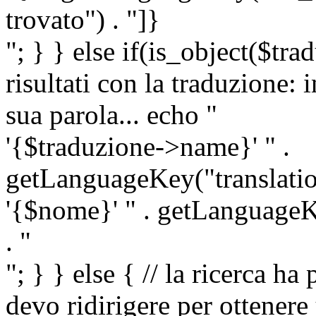
trovato") . "]}
"; } } else if(is_object($tra
risultati con la traduzione: 
sua parola... echo "
'{$traduzione->name}' " .
getLanguageKey("translatio
'{$nome}' " . getLanguageKe
. "
"; } } else { // la ricerca ha
devo ridirigere per ottenere