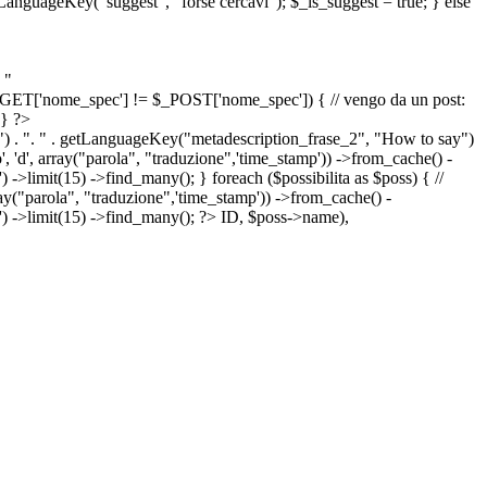
etLanguageKey("suggest", "forse cercavi"); $_is_suggest = true; } else
 "
&& $_GET['nome_spec'] != $_POST['nome_spec']) { // vengo da un post:
 } ?>
") . ". " . getLanguageKey("metadescription_frase_2", "How to say")
 'd', array("parola", "traduzione",'time_stamp')) ->from_cache() -
->limit(15) ->find_many(); } foreach ($possibilita as $poss) { //
arola", "traduzione",'time_stamp')) ->from_cache() -
') ->limit(15) ->find_many(); ?>
ID, $poss->name),