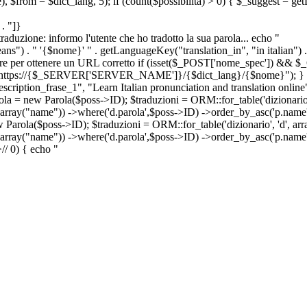
e), $from = $dict_lang, 5); if (count($possibilita) > 0) { $_suggest = g
. "]}
a traduzione: informo l'utente che ho tradotto la sua parola... echo "
") . " '{$nome}' " . getLanguageKey("translation_in", "in italian") .
ridirigere per ottenere un URL corretto if (isset($_POST['nome_spec']) 
cation: https://{$_SERVER['SERVER_NAME']}/{$dict_lang}/{$nome}"); }
iption_frase_1", "Learn Italian pronunciation and translation online
ola = new Parola($poss->ID); $traduzioni = ORM::for_table('dizionario',
 array("name")) ->where('d.parola',$poss->ID) ->order_by_asc('p.name') 
s->ID); $traduzioni = ORM::for_table('dizionario', 'd', array("p
, array("name")) ->where('d.parola',$poss->ID) ->order_by_asc('p.name
>
//
0) { echo "