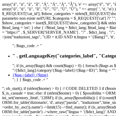
array("á", "ä", "à", "â", "Á", "Ä", "À", "Â"), 'e' => array("é", "ë", "è"
array("ú", "ü", "ù", "û", "Ú", "Ü", "Ù", "Û"), '' => array(' ', '\t
$_REQUEST['cat_id']; $show_categories = strlen($_REQUEST['show_ca
parametro non esiste nell'URL $categoria = $_REQUEST['cat'] ?? ""; $c
$show_categories = isset($_REQUEST['show_categories']) && strle
$trad_lang = 'en'; } else { //$trad_lang = $dict_lang; $trad_lang = $l
= "https://" . $_SERVER['SERVER_NAME'] . "/" . $dict_lang . "/"; // U
>join("traduzioni_tags", "t.ID = tt.ID AND tt.lingua = '{$lang}'", 'tt'
"; $tags_code .= "
" . getLanguageKey("categories_label", "Categor
"; if (is_array($tags) && count($tags) > 0) { foreach ($tags as 
"/{$dict_lang}/category/{$tag->label}/{$tag->ID}"; $img = "";
{$tag->label} {$img}
"; } } $tags_code .= "
"; ob_start(); if (strlen($nome) > 0) { // CODE DELETED 3 if ($nome 
$_is_casuale = true; else: if (strlen($nome) > 0) { $possibilita = 
ini_set('memory_limit', '128M'); if (is_array($possibilita)) { if (coun
ORM::for_table('dizionario', 'd', array("parola", "traduzione",'time
>order_by_asc('p.name') ->limit(15) ->find_many(); if (is_array($trad
ORM::for_table('parole') ->where_raw("lingua = '{$dict_lang}' AND la