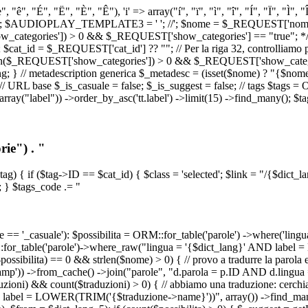
, "ê", "É", "Ë", "È", "Ê"), 'i' => array("í", "ï", "ì", "î", "Í", "Ï", "Ì",
', '\n') ); $AUDIOPLAY_TEMPLATE3 = '
'; //
'; $nome = $_REQUEST['nome_s
tegories']) > 0 && $_REQUEST['show_categories'] == "true"; */ // Us
at_id = $_REQUEST['cat_id'] ?? ""; // Per la riga 32, controlliamo prim
n($_REQUEST['show_categories']) > 0 && $_REQUEST['show_categories'
ang; } // metadescription generica $_metadesc = (isset($nome) ? "{$nome}
RL base $_is_casuale = false; $_is_suggest = false; // tags $tags = ORM
, array("label")) ->order_by_asc('tt.label') ->limit(15) ->find_many(); $
ie") . "
$tag) { if ($tag->ID == $cat_id) { $class = 'selected'; $link = "/{$dict_
 } $tags_code .= "
== '_casuale'): $possibilita = ORM::for_table('parole') ->where('ling
ORM::for_table('parole')->where_raw("lingua = '{$dict_lang}' AND lab
t($possibilita) == 0 && strlen($nome) > 0) { // provo a tradurre la paro
_stamp')) ->from_cache() ->join("parole", "d.parola = p.ID AND d.lingua
uzioni) && count($traduzioni) > 0) { // abbiamo una traduzione: cerchia
bel = LOWER(TRIM('{$traduzione->name}'))", array()) ->find_many(); } i