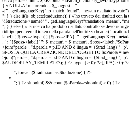
cerco parole simili... $possibilita = search_dictionary_lev(array($nom
{ // NULLA! mi arrendo... $_suggest = "
-{" . getLanguageKey("no_match_found", "nessun risultato trovato") 
"; } } else if(is_object($traduzione)) { // ho trovato dei risultati con l
'{$traduzione->name}' " . getLanguageKey("translation_means", "means
"; } } else { // la ricerca ha prodotto risultati: controllo se devo 
ridirigo per avere il token della parola nell'indirizzo header("lo
label} [{$poss->hypen}] {$poss->IPA}. " . getLanguageKey("metadescr
. ": {{$poss->label}}"; $_metaurl = $_metaurl . $poss->label; //$oPar
>join("parole", "d.parola = p.ID AND d.lingua = '{$trad_lang}'", 'p',
SPOSTA QUI LA CREAZIONE DELL'OGGETTO $oParola = new Parola($pos
>join("parole", "d.parola = p.ID AND d.lingua = '{$trad_lang}'", 'p'
$AUDIOPLAY_TEMPLATE3); } ?>
hypen) > 0): ?>
[]
IPA) > 0): ?
"; foreach($traduzioni as $traduzione) { ?>
"; } ?>
sinonimi) && count($oParola->sinonimi) > 0) { ?>