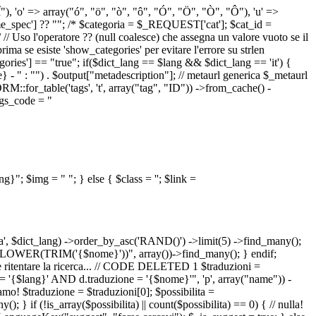
 "Î"), 'o' => array("ó", "ö", "ò", "ô", "Ó", "Ö", "Ò", "Ô"), 'u' =>
pec'] ?? ""; /* $categoria = $_REQUEST['cat']; $cat_id =
o l'operatore ?? (null coalesce) che assegna un valore vuoto se il
a se esiste 'show_categories' per evitare l'errore su strlen
] == "true"; if($dict_lang == $lang && $dict_lang == 'it') {
 - " : "") . $output["metadescription"]; // metaurl generica $_metaurl
::for_table('tags', 't', array("tag", "ID")) ->from_cache() -
tags_code = "
lang}"; $img = "
"; } else { $class = ''; $link =
ua', $dict_lang) ->order_by_asc('RAND()') ->limit(5) ->find_many();
el = LOWER(TRIM('{$nome}'))", array())->find_many(); } endif;
la e ritentare la ricerca... // CODE DELETED 1 $traduzioni =
 = '{$lang}' AND d.traduzione = '{$nome}'", 'p', array("name")) -
mo! $traduzione = $traduzioni[0]; $possibilita =
f (!is_array($possibilita) || count($possibilita) == 0) { // nulla!