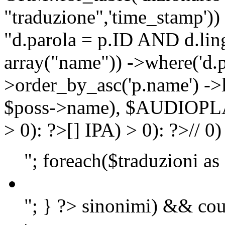
"traduzione",'time_stamp'))
"d.parola = p.ID AND d.lingu
array("name")) ->where('d.p
>order_by_asc('p.name') ->
$poss->name), $AUDIOP
> 0): ?>
[]
IPA) > 0): ?>
//
0)
"; foreach($traduzioni as
"; } ?>
sinonimi) && cou