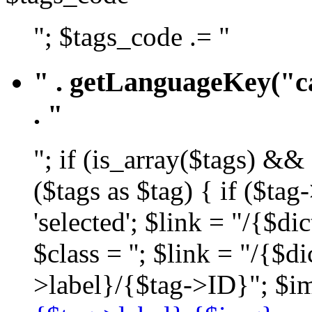
"; $tags_code .= "
" . getLanguageKey("ca
. "
"; if (is_array($tags) &&
($tags as $tag) { if ($ta
'selected'; $link = "/{$d
$class = ''; $link = "/{$
>label}/{$tag->ID}"; $im