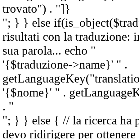
trovato") . "]}
"; } } else if(is_object($tra
risultati con la traduzione: 
sua parola... echo "
'{$traduzione->name}' " .
getLanguageKey("translatio
'{$nome}' " . getLanguageKe
. "
"; } } else { // la ricerca ha
devo ridirigere per ottenere