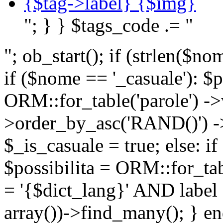
{$tag->label} {$img}
"; } } $tags_code .= "
"; ob_start(); if (strlen(
if ($nome == '_casuale'): $p
ORM::for_table('parole') ->w
>order_by_asc('RAND()') ->
$_is_casuale = true; else: i
$possibilita = ORM::for_ta
= '{$dict_lang}' AND lab
array())->find_many(); } en