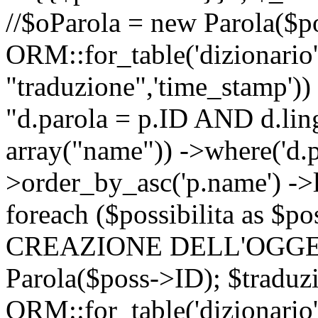
//$oParola = new Parola($p
ORM::for_table('dizionario',
"traduzione",'time_stamp'))
"d.parola = p.ID AND d.lingu
array("name")) ->where('d.p
>order_by_asc('p.name') ->
foreach ($possibilita as $
CREAZIONE DELL'OGGET
Parola($poss->ID); $traduz
ORM::for_table('dizionario',