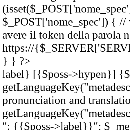
(isset($_POST['nome_spec
$_POST['nome_spec']) { // v
avere il token della parola n
https://{$_SERVER['SERV
} } ?>
label} [{$poss->hypen}] {$
getLanguageKey("metadescri
pronunciation and translation
getLanguageKey("metadescri
": {{$poss->label}}"; $_met