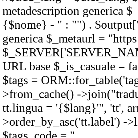
metadescription generica $_
{$nome} - " : "") . $output[
generica $_metaurl = "https:
$_SERVER['SERVER_NAME'] .
URL base $_is_casuale = fals
$tags = ORM::for_table('tags'
>from_cache() ->join("trad
tt.lingua = '{$lang}'", 'tt', a
>order_by_asc('tt.label') -
$tags_code = "