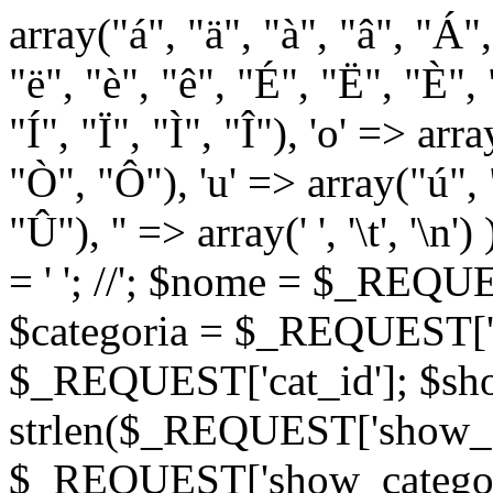
array("á", "ä", "à", "â", "Á"
"ë", "è", "ê", "É", "Ë", "È", "
"Í", "Ï", "Ì", "Î"), 'o' => ar
"Ò", "Ô"), 'u' => array("ú",
"Û"), '' => array(' ', '\t
= '
'; //
'; $nome = $_REQUES
$categoria = $_REQUEST['ca
$_REQUEST['cat_id']; $sho
strlen($_REQUEST['show_c
$_REQUEST['show_categorie