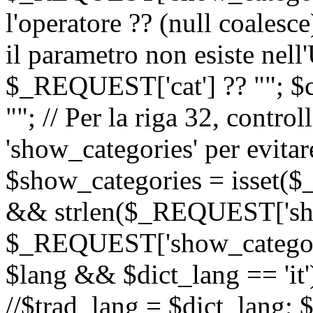
l'operatore ?? (null coalesc
il parametro non esiste nel
$_REQUEST['cat'] ?? ""; $
""; // Per la riga 32, contro
'show_categories' per evitare
$show_categories = isset(
&& strlen($_REQUEST['sho
$_REQUEST['show_categorie
$lang && $dict_lang == 'it')
//$trad_lang = $dict_lang; $