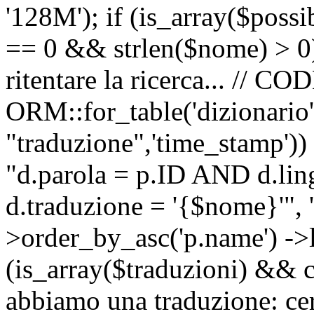
'128M'); if (is_array($possib
== 0 && strlen($nome) > 0) 
ritentare la ricerca... //
ORM::for_table('dizionario',
"traduzione",'time_stamp'))
"d.parola = p.ID AND d.li
d.traduzione = '{$nome}'", '
>order_by_asc('p.name') ->l
(is_array($traduzioni) && c
abbiamo una traduzione: ce