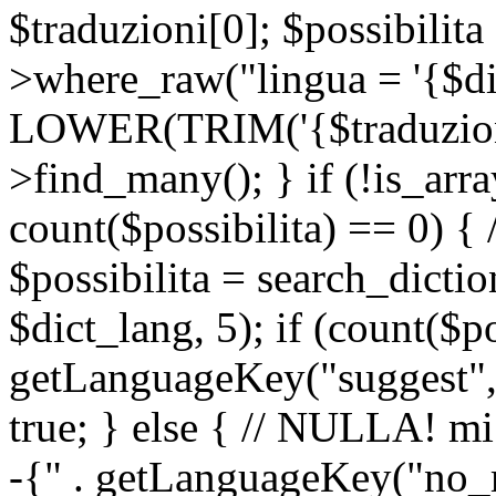
$traduzioni[0]; $possibilita
>where_raw("lingua = '{$di
LOWER(TRIM('{$traduzione-
>find_many(); } if (!is_array
count($possibilita) == 0) { /
$possibilita = search_dicti
$dict_lang, 5); if (count($p
getLanguageKey("suggest", 
true; } else { // NULLA! mi
-{" . getLanguageKey("no_m