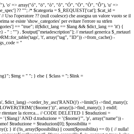
 "Î"), 'o' => array("ó", "ö", "ò", "ô", "Ó", "Ö", "Ò", "Ô"), 'u' =>
pec'] ?? ""; /* $categoria = $_REQUEST['cat']; $cat_id =
o l'operatore ?? (null coalesce) che assegna un valore vuoto se il
a se esiste 'show_categories' per evitare l'errore su strlen
] == "true"; if($dict_lang == $lang && $dict_lang == 'it') {
 - " : "") . $output["metadescription"]; // metaurl generica $_metaurl
::for_table('tags', 't', array("tag", "ID")) ->from_cache() -
tags_code = "
lang}"; $img = "
"; } else { $class = ''; $link =
ua', $dict_lang) ->order_by_asc('RAND()') ->limit(5) ->find_many();
el = LOWER(TRIM('{$nome}'))", array())->find_many(); } endif;
la e ritentare la ricerca... // CODE DELETED 1 $traduzioni =
 = '{$lang}' AND d.traduzione = '{$nome}'", 'p', array("name")) -
mo! $traduzione = $traduzioni[0]; $possibilita =
f (!is_array($possibilita) || count($possibilita) == 0) { // nulla!