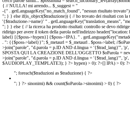
cerco parole simili... $possibilita = search_dictionary_lev(array($nom
{ // NULLA! mi arrendo... $_suggest = "
-{" . getLanguageKey("no_match_found", "nessun risultato trovato") 
"; } } else if(is_object($traduzione)) { // ho trovato dei risultati con l
'{$traduzione->name}' " . getLanguageKey("translation_means", "means
"; } } else { // la ricerca ha prodotto risultati: controllo se devo 
ridirigo per avere il token della parola nell'indirizzo header("lo
label} [{$poss->hypen}] {$poss->IPA}. " . getLanguageKey("metadescr
. ": {{$poss->label}}"; $_metaurl = $_metaurl . $poss->label; //$oPar
>join("parole", "d.parola = p.ID AND d.lingua = '{$trad_lang}'", 'p',
SPOSTA QUI LA CREAZIONE DELL'OGGETTO $oParola = new Parola($pos
>join("parole", "d.parola = p.ID AND d.lingua = '{$trad_lang}'", 'p'
$AUDIOPLAY_TEMPLATE3); } ?>
hypen) > 0): ?>
[]
IPA) > 0): ?
"; foreach($traduzioni as $traduzione) { ?>
"; } ?>
sinonimi) && count($oParola->sinonimi) > 0) { ?>