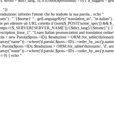
e), $from = $dict_lang, 5); if (count($possibilita) > 0) { $_suggest = g
. "]}
a traduzione: informo l'utente che ho tradotto la sua parola... echo "
") . " '{$nome}' " . getLanguageKey("translation_in", "in italian") .
ridirigere per ottenere un URL corretto if (isset($_POST['nome_spec']) 
cation: https://{$_SERVER['SERVER_NAME']}/{$dict_lang}/{$nome}"); }
iption_frase_1", "Learn Italian pronunciation and translation online
ola = new Parola($poss->ID); $traduzioni = ORM::for_table('dizionario',
 array("name")) ->where('d.parola',$poss->ID) ->order_by_asc('p.name') 
s->ID); $traduzioni = ORM::for_table('dizionario', 'd', array("p
, array("name")) ->where('d.parola',$poss->ID) ->order_by_asc('p.name
>
//
0) { echo "