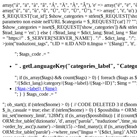
array("á", "ä", "à", "â", "Á", "Ä", "À", "Â"), 'e' => array("é", "ë", "è"
array("ú", "ü", "ù", "û", "Ú", "Ü", "Ù", "Û"), '' => array(' ', '\t
$_REQUEST['cat_id']; $show_categories = strlen($_REQUEST['show_ca
parametro non esiste nell'URL $categoria = $_REQUEST['cat'] ?? ""; $c
$show_categories = isset($_REQUEST['show_categories']) && strle
$trad_lang = 'en'; } else { //$trad_lang = $dict_lang; $trad_lang = $l
= "https://" . $_SERVER['SERVER_NAME'] . "/" . $dict_lang . "/"; // U
>join("traduzioni_tags", "t.ID = tt.ID AND tt.lingua = '{$lang}'", 'tt'
"; $tags_code .= "
" . getLanguageKey("categories_label", "Categor
"; if (is_array($tags) && count($tags) > 0) { foreach ($tags as 
"/{$dict_lang}/category/{$tag->label}/{$tag->ID}"; $img = "";
{$tag->label} {$img}
"; } } $tags_code .= "
"; ob_start(); if (strlen($nome) > 0) { // CODE DELETED 3 if ($nome 
$_is_casuale = true; else: if (strlen($nome) > 0) { $possibilita = 
ini_set('memory_limit', '128M'); if (is_array($possibilita)) { if (coun
ORM::for_table('dizionario', 'd', array("parola", "traduzione",'time
>order_by_asc('p.name') ->limit(15) ->find_many(); if (is_array($trad
ORM::for_table('parole') ->where_raw("lingua = '{$dict_lang}' AND la