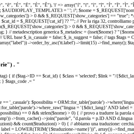
, "ê", "É", "Ë", "È", "Ê"), 'i' => array("í", "ï", "ì", "î", "Í", "Ï", "Ì",
', '\n') ); $AUDIOPLAY_TEMPLATE3 = '
'; //
'; $nome = $_REQUEST['nome_s
tegories']) > 0 && $_REQUEST['show_categories'] == "true"; */ // Us
at_id = $_REQUEST['cat_id'] ?? ""; // Per la riga 32, controlliamo prim
n($_REQUEST['show_categories']) > 0 && $_REQUEST['show_categories'
ang; } // metadescription generica $_metadesc = (isset($nome) ? "{$nome}
RL base $_is_casuale = false; $_is_suggest = false; // tags $tags = ORM
, array("label")) ->order_by_asc('tt.label') ->limit(15) ->find_many(); $
ie") . "
$tag) { if ($tag->ID == $cat_id) { $class = 'selected'; $link = "/{$dict_
 } $tags_code .= "
== '_casuale'): $possibilita = ORM::for_table('parole') ->where('ling
ORM::for_table('parole')->where_raw("lingua = '{$dict_lang}' AND lab
t($possibilita) == 0 && strlen($nome) > 0) { // provo a tradurre la paro
_stamp')) ->from_cache() ->join("parole", "d.parola = p.ID AND d.lingua
uzioni) && count($traduzioni) > 0) { // abbiamo una traduzione: cerchia
bel = LOWER(TRIM('{$traduzione->name}'))", array()) ->find_many(); } i