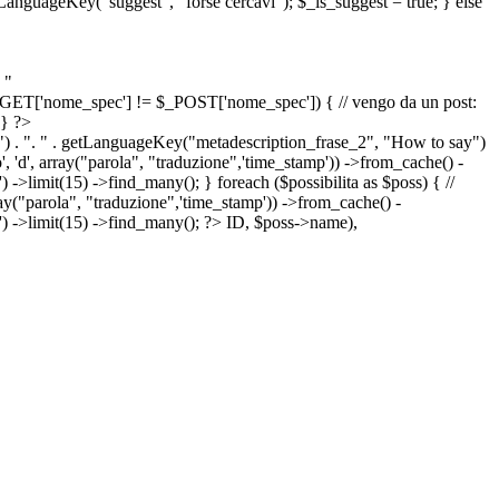
etLanguageKey("suggest", "forse cercavi"); $_is_suggest = true; } else
 "
&& $_GET['nome_spec'] != $_POST['nome_spec']) { // vengo da un post:
 } ?>
") . ". " . getLanguageKey("metadescription_frase_2", "How to say")
 'd', array("parola", "traduzione",'time_stamp')) ->from_cache() -
->limit(15) ->find_many(); } foreach ($possibilita as $poss) { //
arola", "traduzione",'time_stamp')) ->from_cache() -
') ->limit(15) ->find_many(); ?>
ID, $poss->name),