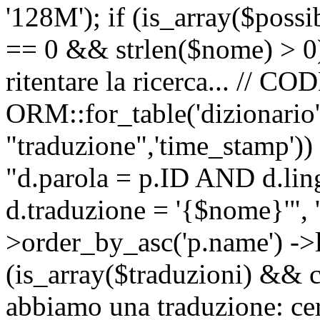
'128M'); if (is_array($possib
== 0 && strlen($nome) > 0) 
ritentare la ricerca... //
ORM::for_table('dizionario',
"traduzione",'time_stamp'))
"d.parola = p.ID AND d.li
d.traduzione = '{$nome}'", '
>order_by_asc('p.name') ->l
(is_array($traduzioni) && c
abbiamo una traduzione: ce