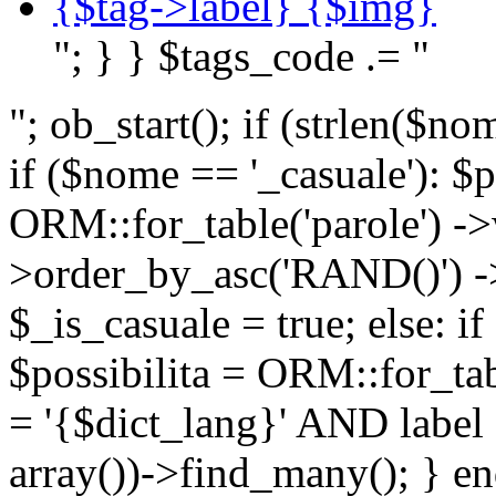
{$tag->label} {$img}
"; } } $tags_code .= "
"; ob_start(); if (strlen(
if ($nome == '_casuale'): $p
ORM::for_table('parole') ->w
>order_by_asc('RAND()') ->
$_is_casuale = true; else: i
$possibilita = ORM::for_ta
= '{$dict_lang}' AND lab
array())->find_many(); } en