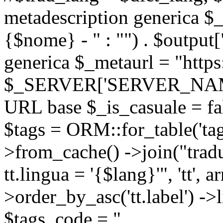
metadescription generica $_
{$nome} - " : "") . $output[
generica $_metaurl = "https:
$_SERVER['SERVER_NAME'] .
URL base $_is_casuale = fals
$tags = ORM::for_table('tags'
>from_cache() ->join("trad
tt.lingua = '{$lang}'", 'tt', a
>order_by_asc('tt.label') -
$tags_code = "