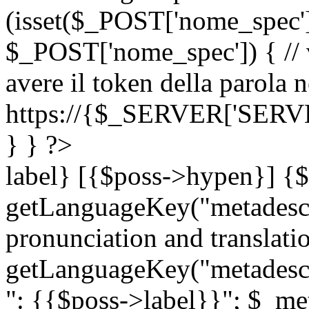
(isset($_POST['nome_spec
$_POST['nome_spec']) { // v
avere il token della parola n
https://{$_SERVER['SERV
} } ?>
label} [{$poss->hypen}] {$
getLanguageKey("metadescri
pronunciation and translation
getLanguageKey("metadescri
": {{$poss->label}}"; $_met