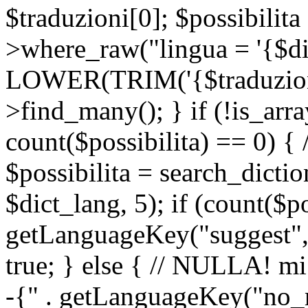
$traduzioni[0]; $possibilita
>where_raw("lingua = '{$di
LOWER(TRIM('{$traduzione-
>find_many(); } if (!is_array
count($possibilita) == 0) { /
$possibilita = search_dicti
$dict_lang, 5); if (count($p
getLanguageKey("suggest", 
true; } else { // NULLA! mi
-{" . getLanguageKey("no_m