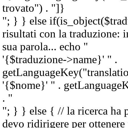
trovato") . "]}
"; } } else if(is_object($tra
risultati con la traduzione: 
sua parola... echo "
'{$traduzione->name}' " .
getLanguageKey("translatio
'{$nome}' " . getLanguageKe
. "
"; } } else { // la ricerca ha
devo ridirigere per ottenere