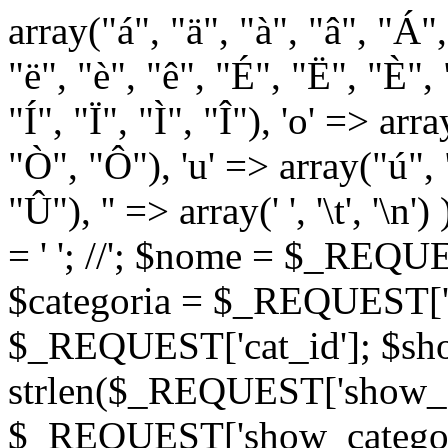
array("á", "ä", "à", "â", "Á"
"ë", "è", "ê", "É", "Ë", "È", "
"Í", "Ï", "Ì", "Î"), 'o' => ar
"Ò", "Ô"), 'u' => array("ú",
"Û"), '' => array(' ', '\t
= '
'; //
'; $nome = $_REQUES
$categoria = $_REQUEST['ca
$_REQUEST['cat_id']; $sho
strlen($_REQUEST['show_c
$_REQUEST['show_categorie