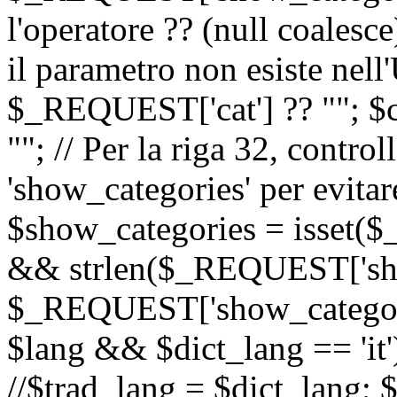
l'operatore ?? (null coalesc
il parametro non esiste nel
$_REQUEST['cat'] ?? ""; $
""; // Per la riga 32, contro
'show_categories' per evitare
$show_categories = isset(
&& strlen($_REQUEST['sho
$_REQUEST['show_categorie
$lang && $dict_lang == 'it')
//$trad_lang = $dict_lang; $