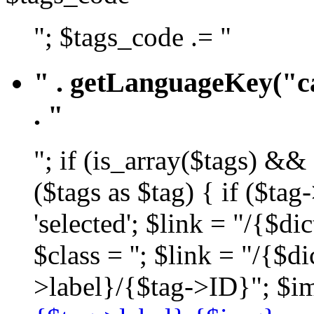
"; $tags_code .= "
" . getLanguageKey("ca
. "
"; if (is_array($tags) &&
($tags as $tag) { if ($ta
'selected'; $link = "/{$d
$class = ''; $link = "/{$
>label}/{$tag->ID}"; $im