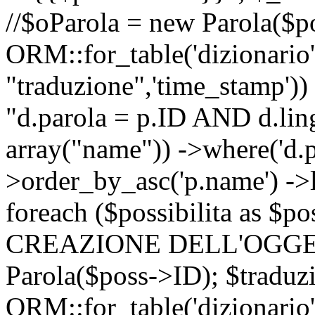
//$oParola = new Parola($p
ORM::for_table('dizionario',
"traduzione",'time_stamp'))
"d.parola = p.ID AND d.lingu
array("name")) ->where('d.p
>order_by_asc('p.name') ->
foreach ($possibilita as $
CREAZIONE DELL'OGGET
Parola($poss->ID); $traduz
ORM::for_table('dizionario',