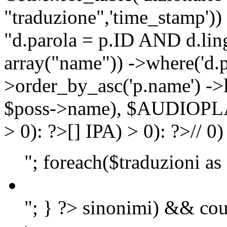
"traduzione",'time_stamp'))
"d.parola = p.ID AND d.lingu
array("name")) ->where('d.p
>order_by_asc('p.name') ->
$poss->name), $AUDIOP
> 0): ?>
[]
IPA) > 0): ?>
//
0)
"; foreach($traduzioni as
"; } ?>
sinonimi) && cou