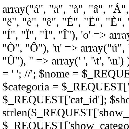
array("á", "ä", "à", "â", "Á"
"ë", "è", "ê", "É", "Ë", "È", "
"Í", "Ï", "Ì", "Î"), 'o' => ar
"Ò", "Ô"), 'u' => array("ú",
"Û"), '' => array(' ', '\t
= '
'; //
'; $nome = $_REQUES
$categoria = $_REQUEST['ca
$_REQUEST['cat_id']; $sho
strlen($_REQUEST['show_c
$_REQUEST['show_categorie