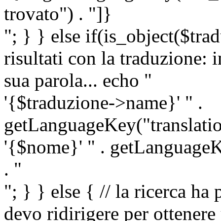
trovato") . "]}
"; } } else if(is_object($tra
risultati con la traduzione: 
sua parola... echo "
'{$traduzione->name}' " .
getLanguageKey("translatio
'{$nome}' " . getLanguageKe
. "
"; } } else { // la ricerca ha
devo ridirigere per ottenere