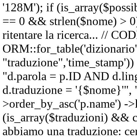
'128M'); if (is_array($possib
== 0 && strlen($nome) > 0) 
ritentare la ricerca... //
ORM::for_table('dizionario',
"traduzione",'time_stamp'))
"d.parola = p.ID AND d.li
d.traduzione = '{$nome}'", '
>order_by_asc('p.name') ->l
(is_array($traduzioni) && c
abbiamo una traduzione: ce