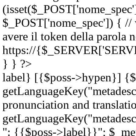
(isset($_POST['nome_spec
$_POST['nome_spec']) { // v
avere il token della parola n
https://{$_SERVER['SERV
} } ?>
label} [{$poss->hypen}] {$
getLanguageKey("metadescri
pronunciation and translation
getLanguageKey("metadescri
": {{$poss->label}}"; $_met