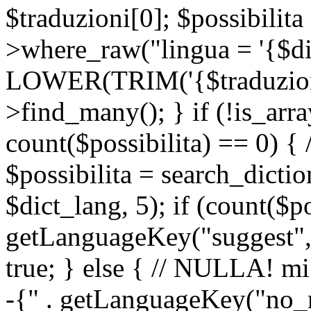
$traduzioni[0]; $possibilita
>where_raw("lingua = '{$di
LOWER(TRIM('{$traduzione-
>find_many(); } if (!is_array
count($possibilita) == 0) { /
$possibilita = search_dicti
$dict_lang, 5); if (count($p
getLanguageKey("suggest", 
true; } else { // NULLA! mi
-{" . getLanguageKey("no_m