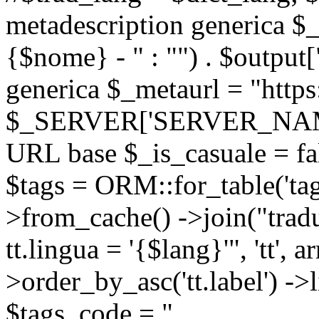
metadescription generica $_
{$nome} - " : "") . $output[
generica $_metaurl = "https:
$_SERVER['SERVER_NAME'] .
URL base $_is_casuale = fals
$tags = ORM::for_table('tags'
>from_cache() ->join("trad
tt.lingua = '{$lang}'", 'tt', a
>order_by_asc('tt.label') -
$tags_code = "