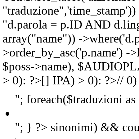
"traduzione",'time_stamp'))
"d.parola = p.ID AND d.lingu
array("name")) ->where('d.p
>order_by_asc('p.name') ->
$poss->name), $AUDIOP
> 0): ?>
[]
IPA) > 0): ?>
//
0)
"; foreach($traduzioni as
"; } ?>
sinonimi) && cou