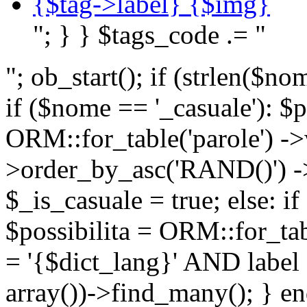
{$tag->label} {$img}
"; } } $tags_code .= "
"; ob_start(); if (strlen(
if ($nome == '_casuale'): $p
ORM::for_table('parole') ->w
>order_by_asc('RAND()') ->
$_is_casuale = true; else: i
$possibilita = ORM::for_ta
= '{$dict_lang}' AND lab
array())->find_many(); } en