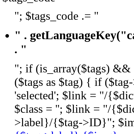
"; $tags_code .= "
" . getLanguageKey("ca
. "
"; if (is_array($tags) &&
($tags as $tag) { if ($ta
'selected'; $link = "/{$d
$class = ''; $link = "/{$
>label}/{$tag->ID}"; $im