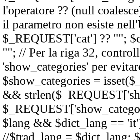
l'operatore ?? (null coalesc
il parametro non esiste nel
$_REQUEST['cat'] ?? ""; $
""; // Per la riga 32, contro
'show_categories' per evitare
$show_categories = isset(
&& strlen($_REQUEST['sho
$_REQUEST['show_categorie
$lang && $dict_lang == 'it')
//$trad_lang = $dict_lang; $