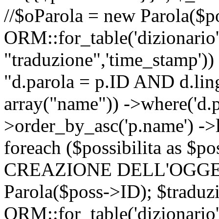
//$oParola = new Parola($p
ORM::for_table('dizionario',
"traduzione",'time_stamp'))
"d.parola = p.ID AND d.lingu
array("name")) ->where('d.p
>order_by_asc('p.name') ->
foreach ($possibilita as $
CREAZIONE DELL'OGGET
Parola($poss->ID); $traduz
ORM::for_table('dizionario',