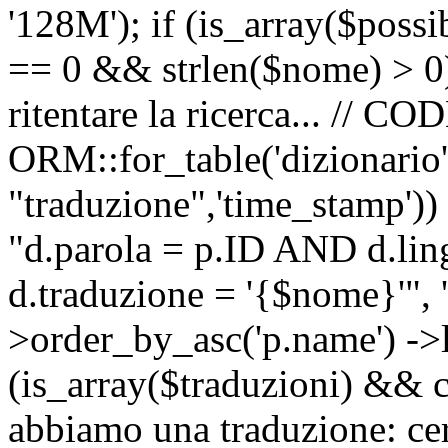
'128M'); if (is_array($possib
== 0 && strlen($nome) > 0) 
ritentare la ricerca... //
ORM::for_table('dizionario',
"traduzione",'time_stamp'))
"d.parola = p.ID AND d.li
d.traduzione = '{$nome}'", '
>order_by_asc('p.name') ->l
(is_array($traduzioni) && c
abbiamo una traduzione: ce