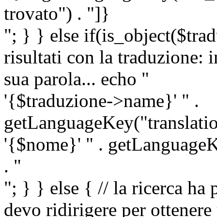
trovato") . "]}
"; } } else if(is_object($tra
risultati con la traduzione: 
sua parola... echo "
'{$traduzione->name}' " .
getLanguageKey("translatio
'{$nome}' " . getLanguageKe
. "
"; } } else { // la ricerca ha
devo ridirigere per ottenere