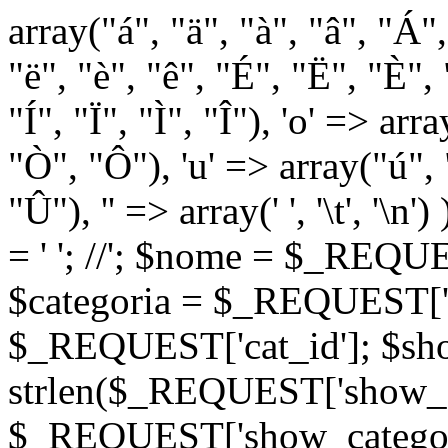
array("á", "ä", "à", "â", "Á"
"ë", "è", "ê", "É", "Ë", "È", "
"Í", "Ï", "Ì", "Î"), 'o' => ar
"Ò", "Ô"), 'u' => array("ú",
"Û"), '' => array(' ', '\t
= '
'; //
'; $nome = $_REQUES
$categoria = $_REQUEST['ca
$_REQUEST['cat_id']; $sho
strlen($_REQUEST['show_c
$_REQUEST['show_categorie