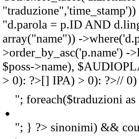
"traduzione",'time_stamp'))
"d.parola = p.ID AND d.lingu
array("name")) ->where('d.p
>order_by_asc('p.name') ->
$poss->name), $AUDIOP
> 0): ?>
[]
IPA) > 0): ?>
//
0)
"; foreach($traduzioni as
"; } ?>
sinonimi) && cou