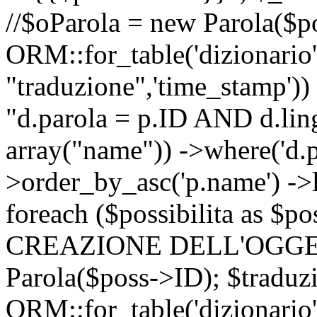
//$oParola = new Parola($p
ORM::for_table('dizionario',
"traduzione",'time_stamp'))
"d.parola = p.ID AND d.lingu
array("name")) ->where('d.p
>order_by_asc('p.name') ->
foreach ($possibilita as $
CREAZIONE DELL'OGGET
Parola($poss->ID); $traduz
ORM::for_table('dizionario',