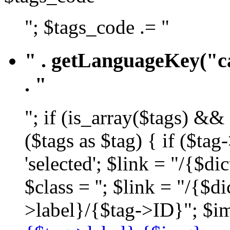
"; $tags_code .= "
" . getLanguageKey("ca
. "
"; if (is_array($tags) &&
($tags as $tag) { if ($ta
'selected'; $link = "/{$d
$class = ''; $link = "/{$
>label}/{$tag->ID}"; $im