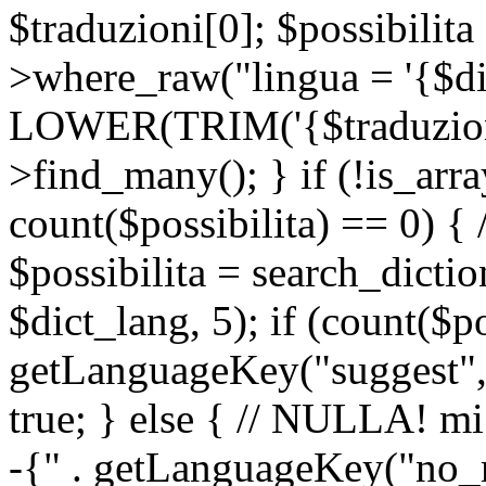
$traduzioni[0]; $possibilita
>where_raw("lingua = '{$di
LOWER(TRIM('{$traduzione-
>find_many(); } if (!is_array
count($possibilita) == 0) { /
$possibilita = search_dicti
$dict_lang, 5); if (count($p
getLanguageKey("suggest", 
true; } else { // NULLA! mi
-{" . getLanguageKey("no_m