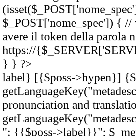
(isset($_POST['nome_spec
$_POST['nome_spec']) { // v
avere il token della parola n
https://{$_SERVER['SERV
} } ?>
label} [{$poss->hypen}] {$
getLanguageKey("metadescri
pronunciation and translation
getLanguageKey("metadescri
": {{$poss->label}}"; $_met