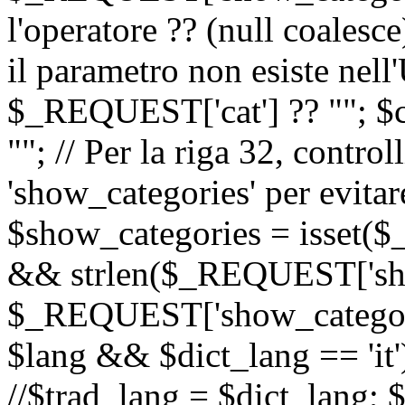
l'operatore ?? (null coalesc
il parametro non esiste nel
$_REQUEST['cat'] ?? ""; $
""; // Per la riga 32, contro
'show_categories' per evitare
$show_categories = isset(
&& strlen($_REQUEST['sho
$_REQUEST['show_categorie
$lang && $dict_lang == 'it')
//$trad_lang = $dict_lang; $