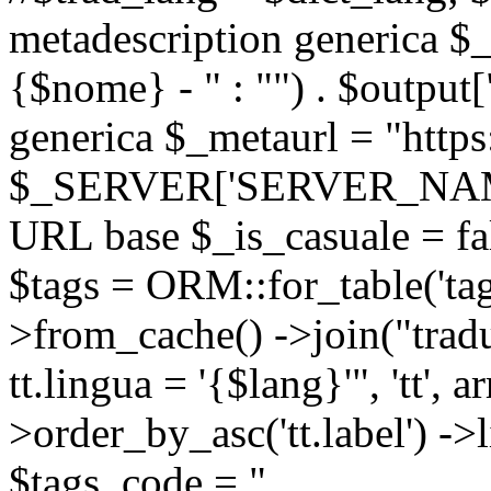
metadescription generica $_
{$nome} - " : "") . $output[
generica $_metaurl = "https:
$_SERVER['SERVER_NAME'] .
URL base $_is_casuale = fals
$tags = ORM::for_table('tags'
>from_cache() ->join("trad
tt.lingua = '{$lang}'", 'tt', a
>order_by_asc('tt.label') -
$tags_code = "