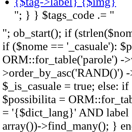
{$tag->label} {$img}
"; } } $tags_code .= "
"; ob_start(); if (strlen(
if ($nome == '_casuale'): $p
ORM::for_table('parole') ->w
>order_by_asc('RAND()') ->
$_is_casuale = true; else: i
$possibilita = ORM::for_ta
= '{$dict_lang}' AND lab
array())->find_many(); } en