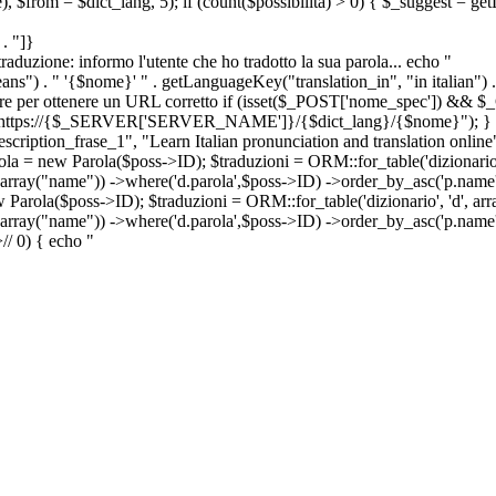
e), $from = $dict_lang, 5); if (count($possibilita) > 0) { $_suggest = g
. "]}
a traduzione: informo l'utente che ho tradotto la sua parola... echo "
") . " '{$nome}' " . getLanguageKey("translation_in", "in italian") .
ridirigere per ottenere un URL corretto if (isset($_POST['nome_spec']) 
cation: https://{$_SERVER['SERVER_NAME']}/{$dict_lang}/{$nome}"); }
iption_frase_1", "Learn Italian pronunciation and translation online
ola = new Parola($poss->ID); $traduzioni = ORM::for_table('dizionario',
 array("name")) ->where('d.parola',$poss->ID) ->order_by_asc('p.name') 
s->ID); $traduzioni = ORM::for_table('dizionario', 'd', array("p
, array("name")) ->where('d.parola',$poss->ID) ->order_by_asc('p.name
>
//
0) { echo "