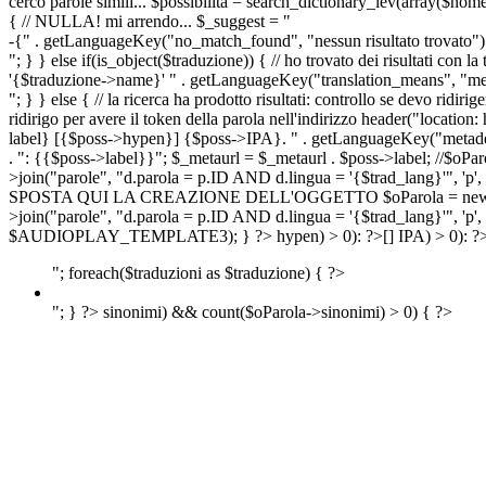
cerco parole simili... $possibilita = search_dictionary_lev(array($nom
{ // NULLA! mi arrendo... $_suggest = "
-{" . getLanguageKey("no_match_found", "nessun risultato trovato") 
"; } } else if(is_object($traduzione)) { // ho trovato dei risultati con l
'{$traduzione->name}' " . getLanguageKey("translation_means", "means
"; } } else { // la ricerca ha prodotto risultati: controllo se devo 
ridirigo per avere il token della parola nell'indirizzo header("lo
label} [{$poss->hypen}] {$poss->IPA}. " . getLanguageKey("metadescr
. ": {{$poss->label}}"; $_metaurl = $_metaurl . $poss->label; //$oPar
>join("parole", "d.parola = p.ID AND d.lingua = '{$trad_lang}'", 'p',
SPOSTA QUI LA CREAZIONE DELL'OGGETTO $oParola = new Parola($pos
>join("parole", "d.parola = p.ID AND d.lingua = '{$trad_lang}'", 'p'
$AUDIOPLAY_TEMPLATE3); } ?>
hypen) > 0): ?>
[]
IPA) > 0): ?
"; foreach($traduzioni as $traduzione) { ?>
"; } ?>
sinonimi) && count($oParola->sinonimi) > 0) { ?>