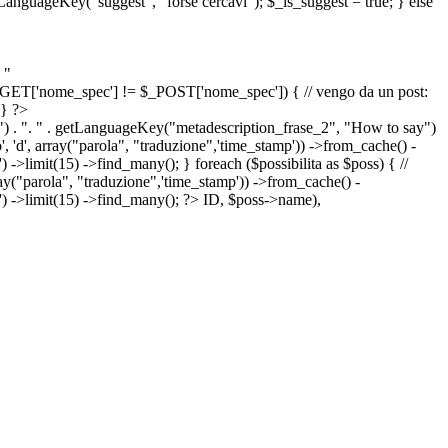
etLanguageKey("suggest", "forse cercavi"); $_is_suggest = true; } else
 "
&& $_GET['nome_spec'] != $_POST['nome_spec']) { // vengo da un post:
 } ?>
") . ". " . getLanguageKey("metadescription_frase_2", "How to say")
 'd', array("parola", "traduzione",'time_stamp')) ->from_cache() -
->limit(15) ->find_many(); } foreach ($possibilita as $poss) { //
arola", "traduzione",'time_stamp')) ->from_cache() -
') ->limit(15) ->find_many(); ?>
ID, $poss->name),