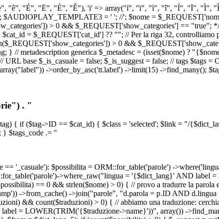
, "ê", "É", "Ë", "È", "Ê"), 'i' => array("í", "ï", "ì", "î", "Í", "Ï", "Ì",
', '\n') ); $AUDIOPLAY_TEMPLATE3 = '
'; //
'; $nome = $_REQUEST['nome_s
tegories']) > 0 && $_REQUEST['show_categories'] == "true"; */ // Us
at_id = $_REQUEST['cat_id'] ?? ""; // Per la riga 32, controlliamo prim
n($_REQUEST['show_categories']) > 0 && $_REQUEST['show_categories'
ang; } // metadescription generica $_metadesc = (isset($nome) ? "{$nome}
RL base $_is_casuale = false; $_is_suggest = false; // tags $tags = ORM
, array("label")) ->order_by_asc('tt.label') ->limit(15) ->find_many(); $
ie") . "
$tag) { if ($tag->ID == $cat_id) { $class = 'selected'; $link = "/{$dict_
 } $tags_code .= "
== '_casuale'): $possibilita = ORM::for_table('parole') ->where('ling
ORM::for_table('parole')->where_raw("lingua = '{$dict_lang}' AND lab
t($possibilita) == 0 && strlen($nome) > 0) { // provo a tradurre la paro
_stamp')) ->from_cache() ->join("parole", "d.parola = p.ID AND d.lingua
uzioni) && count($traduzioni) > 0) { // abbiamo una traduzione: cerchia
bel = LOWER(TRIM('{$traduzione->name}'))", array()) ->find_many(); } i