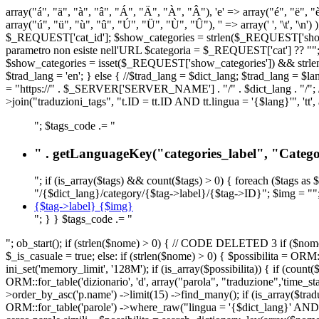
array("á", "ä", "à", "â", "Á", "Ä", "À", "Â"), 'e' => array("é", "ë", "è"
array("ú", "ü", "ù", "û", "Ú", "Ü", "Ù", "Û"), '' => array(' ', '\t
$_REQUEST['cat_id']; $show_categories = strlen($_REQUEST['show_ca
parametro non esiste nell'URL $categoria = $_REQUEST['cat'] ?? ""; $c
$show_categories = isset($_REQUEST['show_categories']) && strle
$trad_lang = 'en'; } else { //$trad_lang = $dict_lang; $trad_lang = $l
= "https://" . $_SERVER['SERVER_NAME'] . "/" . $dict_lang . "/"; // U
>join("traduzioni_tags", "t.ID = tt.ID AND tt.lingua = '{$lang}'", 'tt'
"; $tags_code .= "
" . getLanguageKey("categories_label", "Categor
"; if (is_array($tags) && count($tags) > 0) { foreach ($tags as 
"/{$dict_lang}/category/{$tag->label}/{$tag->ID}"; $img = "";
{$tag->label} {$img}
"; } } $tags_code .= "
"; ob_start(); if (strlen($nome) > 0) { // CODE DELETED 3 if ($nome 
$_is_casuale = true; else: if (strlen($nome) > 0) { $possibilita = 
ini_set('memory_limit', '128M'); if (is_array($possibilita)) { if (coun
ORM::for_table('dizionario', 'd', array("parola", "traduzione",'time
>order_by_asc('p.name') ->limit(15) ->find_many(); if (is_array($trad
ORM::for_table('parole') ->where_raw("lingua = '{$dict_lang}' AND la