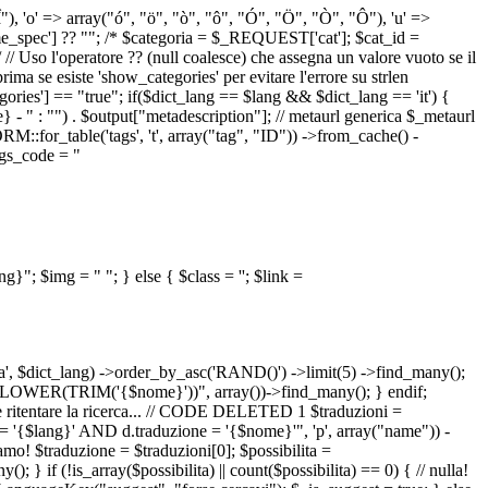
 "Î"), 'o' => array("ó", "ö", "ò", "ô", "Ó", "Ö", "Ò", "Ô"), 'u' =>
pec'] ?? ""; /* $categoria = $_REQUEST['cat']; $cat_id =
o l'operatore ?? (null coalesce) che assegna un valore vuoto se il
a se esiste 'show_categories' per evitare l'errore su strlen
] == "true"; if($dict_lang == $lang && $dict_lang == 'it') {
 - " : "") . $output["metadescription"]; // metaurl generica $_metaurl
::for_table('tags', 't', array("tag", "ID")) ->from_cache() -
tags_code = "
lang}"; $img = "
"; } else { $class = ''; $link =
ua', $dict_lang) ->order_by_asc('RAND()') ->limit(5) ->find_many();
el = LOWER(TRIM('{$nome}'))", array())->find_many(); } endif;
la e ritentare la ricerca... // CODE DELETED 1 $traduzioni =
 = '{$lang}' AND d.traduzione = '{$nome}'", 'p', array("name")) -
mo! $traduzione = $traduzioni[0]; $possibilita =
f (!is_array($possibilita) || count($possibilita) == 0) { // nulla!