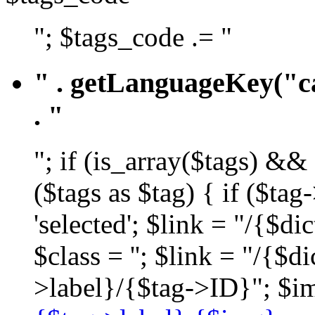
"; $tags_code .= "
" . getLanguageKey("ca
. "
"; if (is_array($tags) &&
($tags as $tag) { if ($ta
'selected'; $link = "/{$d
$class = ''; $link = "/{$
>label}/{$tag->ID}"; $im