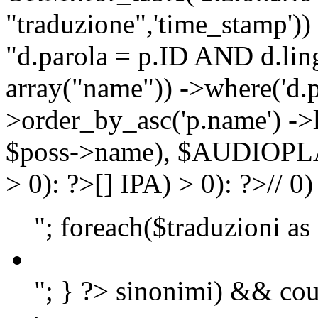
"traduzione",'time_stamp'))
"d.parola = p.ID AND d.lingu
array("name")) ->where('d.p
>order_by_asc('p.name') ->
$poss->name), $AUDIOP
> 0): ?>
[]
IPA) > 0): ?>
//
0)
"; foreach($traduzioni as
"; } ?>
sinonimi) && cou