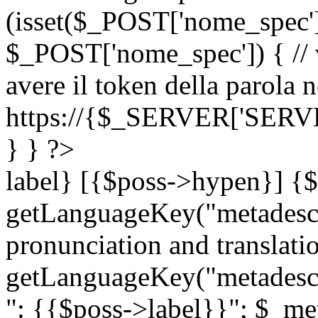
(isset($_POST['nome_spec
$_POST['nome_spec']) { // v
avere il token della parola n
https://{$_SERVER['SERV
} } ?>
label} [{$poss->hypen}] {$
getLanguageKey("metadescri
pronunciation and translation
getLanguageKey("metadescri
": {{$poss->label}}"; $_met