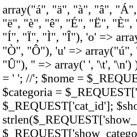
array("á", "ä", "à", "â", "Á"
"ë", "è", "ê", "É", "Ë", "È", "
"Í", "Ï", "Ì", "Î"), 'o' => ar
"Ò", "Ô"), 'u' => array("ú",
"Û"), '' => array(' ', '\t
= '
'; //
'; $nome = $_REQUES
$categoria = $_REQUEST['ca
$_REQUEST['cat_id']; $sho
strlen($_REQUEST['show_c
$_REQUEST['show_categorie