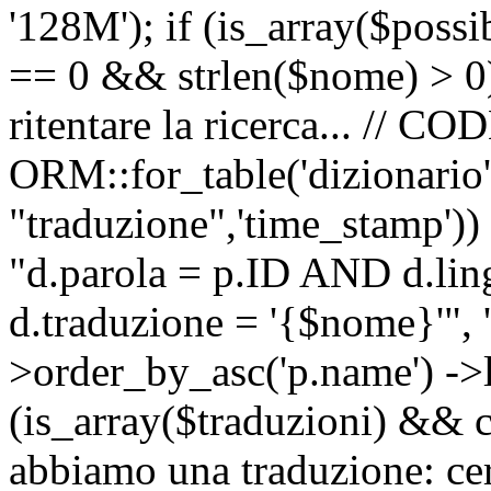
'128M'); if (is_array($possib
== 0 && strlen($nome) > 0) 
ritentare la ricerca... //
ORM::for_table('dizionario',
"traduzione",'time_stamp'))
"d.parola = p.ID AND d.li
d.traduzione = '{$nome}'", '
>order_by_asc('p.name') ->l
(is_array($traduzioni) && c
abbiamo una traduzione: ce