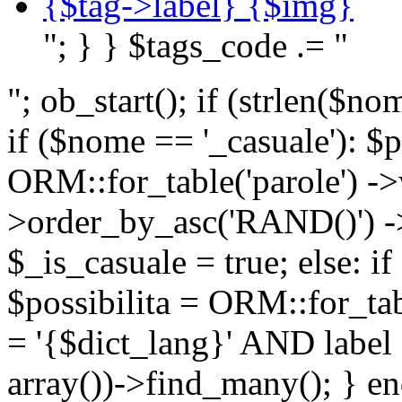
{$tag->label} {$img}
"; } } $tags_code .= "
"; ob_start(); if (strlen(
if ($nome == '_casuale'): $p
ORM::for_table('parole') ->w
>order_by_asc('RAND()') ->
$_is_casuale = true; else: i
$possibilita = ORM::for_ta
= '{$dict_lang}' AND lab
array())->find_many(); } en