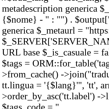
metadescription generica $_
{$nome} - " : "") . $output[
generica $_metaurl = "https:
$_SERVER['SERVER_NAME'] .
URL base $_is_casuale = fals
$tags = ORM::for_table('tags'
>from_cache() ->join("trad
tt.lingua = '{$lang}'", 'tt', a
>order_by_asc('tt.label') -
$tags_code = "