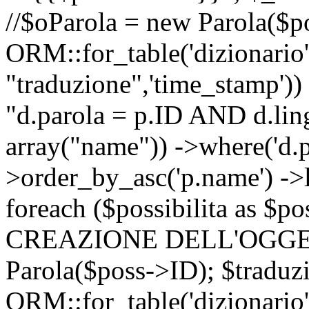
//$oParola = new Parola($p
ORM::for_table('dizionario',
"traduzione",'time_stamp'))
"d.parola = p.ID AND d.lingu
array("name")) ->where('d.p
>order_by_asc('p.name') ->
foreach ($possibilita as $
CREAZIONE DELL'OGGET
Parola($poss->ID); $traduz
ORM::for_table('dizionario',