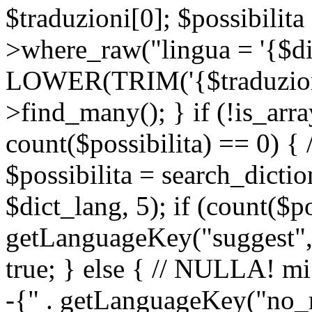
$traduzioni[0]; $possibilita
>where_raw("lingua = '{$di
LOWER(TRIM('{$traduzione-
>find_many(); } if (!is_array
count($possibilita) == 0) { /
$possibilita = search_dicti
$dict_lang, 5); if (count($p
getLanguageKey("suggest", 
true; } else { // NULLA! mi
-{" . getLanguageKey("no_m