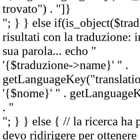
trovato") . "]}
"; } } else if(is_object($tra
risultati con la traduzione: 
sua parola... echo "
'{$traduzione->name}' " .
getLanguageKey("translatio
'{$nome}' " . getLanguageKe
. "
"; } } else { // la ricerca ha
devo ridirigere per ottenere