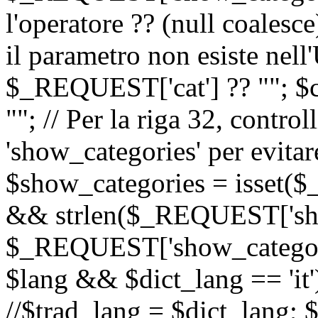
l'operatore ?? (null coalesc
il parametro non esiste nel
$_REQUEST['cat'] ?? ""; $
""; // Per la riga 32, contro
'show_categories' per evitare
$show_categories = isset(
&& strlen($_REQUEST['sho
$_REQUEST['show_categorie
$lang && $dict_lang == 'it')
//$trad_lang = $dict_lang; $