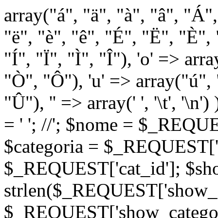
array("á", "ä", "à", "â", "Á"
"ë", "è", "ê", "É", "Ë", "È", "
"Í", "Ï", "Ì", "Î"), 'o' => ar
"Ò", "Ô"), 'u' => array("ú",
"Û"), '' => array(' ', '\t
= '
'; //
'; $nome = $_REQUES
$categoria = $_REQUEST['ca
$_REQUEST['cat_id']; $sho
strlen($_REQUEST['show_c
$_REQUEST['show_categorie