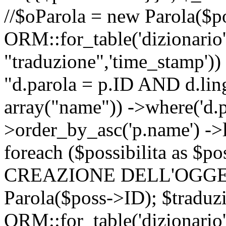
//$oParola = new Parola($p
ORM::for_table('dizionario',
"traduzione",'time_stamp'))
"d.parola = p.ID AND d.lingu
array("name")) ->where('d.p
>order_by_asc('p.name') ->
foreach ($possibilita as $
CREAZIONE DELL'OGGET
Parola($poss->ID); $traduz
ORM::for_table('dizionario',