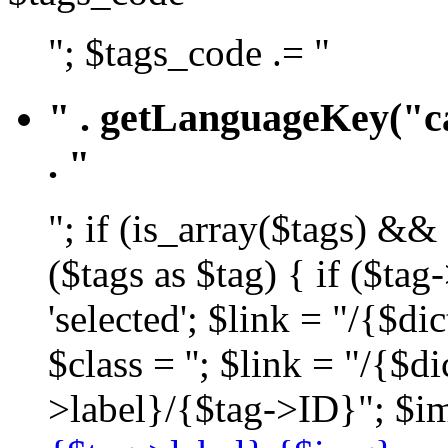
"; $tags_code .= "
" . getLanguageKey("ca
. "
"; if (is_array($tags) &&
($tags as $tag) { if ($ta
'selected'; $link = "/{$d
$class = ''; $link = "/{$
>label}/{$tag->ID}"; $im