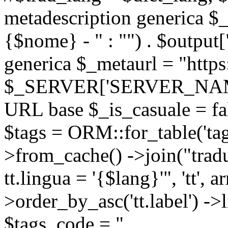
metadescription generica $_
{$nome} - " : "") . $output[
generica $_metaurl = "https:
$_SERVER['SERVER_NAME'] .
URL base $_is_casuale = fals
$tags = ORM::for_table('tags'
>from_cache() ->join("trad
tt.lingua = '{$lang}'", 'tt', a
>order_by_asc('tt.label') -
$tags_code = "