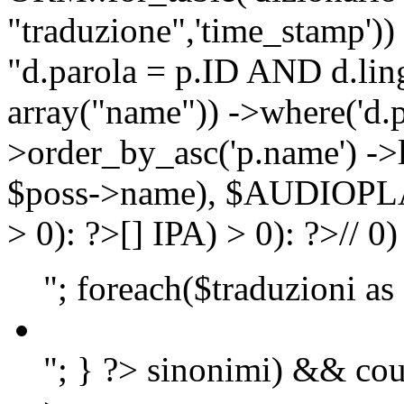
"traduzione",'time_stamp'))
"d.parola = p.ID AND d.lingu
array("name")) ->where('d.p
>order_by_asc('p.name') ->
$poss->name), $AUDIOP
> 0): ?>
[]
IPA) > 0): ?>
//
0)
"; foreach($traduzioni as
"; } ?>
sinonimi) && cou