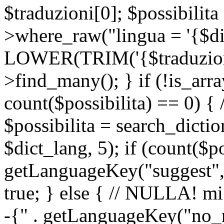
$traduzioni[0]; $possibilita
>where_raw("lingua = '{$di
LOWER(TRIM('{$traduzione-
>find_many(); } if (!is_array
count($possibilita) == 0) { /
$possibilita = search_dicti
$dict_lang, 5); if (count($p
getLanguageKey("suggest", 
true; } else { // NULLA! mi
-{" . getLanguageKey("no_m