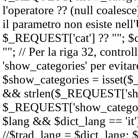
l'operatore ?? (null coalesc
il parametro non esiste nel
$_REQUEST['cat'] ?? ""; $
""; // Per la riga 32, contro
'show_categories' per evitare
$show_categories = isset(
&& strlen($_REQUEST['sho
$_REQUEST['show_categorie
$lang && $dict_lang == 'it')
//$trad_lang = $dict_lang; $