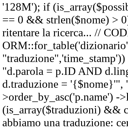
'128M'); if (is_array($possib
== 0 && strlen($nome) > 0) 
ritentare la ricerca... //
ORM::for_table('dizionario',
"traduzione",'time_stamp'))
"d.parola = p.ID AND d.li
d.traduzione = '{$nome}'", '
>order_by_asc('p.name') ->l
(is_array($traduzioni) && c
abbiamo una traduzione: ce