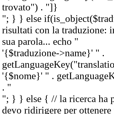
trovato") . "]}
"; } } else if(is_object($tra
risultati con la traduzione: 
sua parola... echo "
'{$traduzione->name}' " .
getLanguageKey("translatio
'{$nome}' " . getLanguageKe
. "
"; } } else { // la ricerca ha
devo ridirigere per ottenere