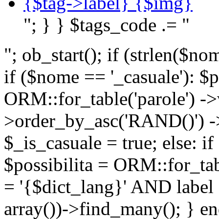
{$tag->label} {$img}
"; } } $tags_code .= "
"; ob_start(); if (strlen(
if ($nome == '_casuale'): $p
ORM::for_table('parole') ->w
>order_by_asc('RAND()') ->
$_is_casuale = true; else: i
$possibilita = ORM::for_ta
= '{$dict_lang}' AND lab
array())->find_many(); } en