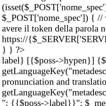
(isset($_POST['nome_spec
$_POST['nome_spec']) { // v
avere il token della parola n
https://{$_SERVER['SERV
} } ?>
label} [{$poss->hypen}] {$
getLanguageKey("metadescri
pronunciation and translation
getLanguageKey("metadescri
": {{$poss->label}}"; $_met