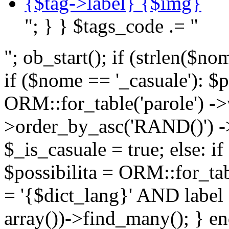
{$tag->label} {$img}
"; } } $tags_code .= "
"; ob_start(); if (strlen(
if ($nome == '_casuale'): $p
ORM::for_table('parole') ->w
>order_by_asc('RAND()') ->
$_is_casuale = true; else: i
$possibilita = ORM::for_ta
= '{$dict_lang}' AND lab
array())->find_many(); } en