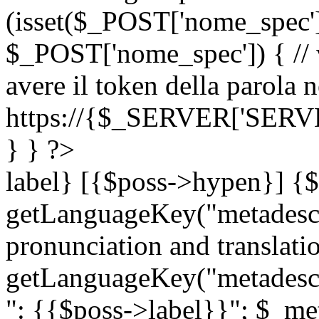
(isset($_POST['nome_spec
$_POST['nome_spec']) { // v
avere il token della parola n
https://{$_SERVER['SERV
} } ?>
label} [{$poss->hypen}] {$
getLanguageKey("metadescri
pronunciation and translation
getLanguageKey("metadescri
": {{$poss->label}}"; $_met