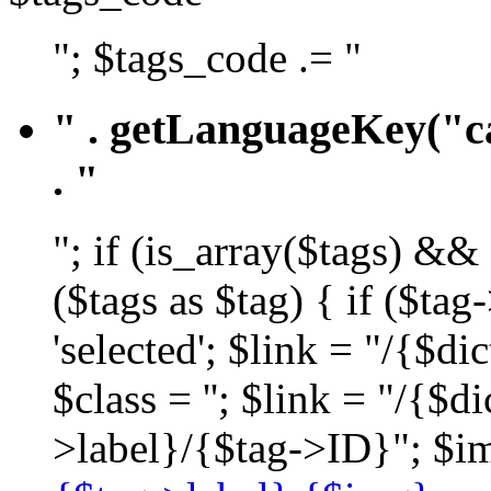
"; $tags_code .= "
" . getLanguageKey("ca
. "
"; if (is_array($tags) &&
($tags as $tag) { if ($ta
'selected'; $link = "/{$d
$class = ''; $link = "/{$
>label}/{$tag->ID}"; $im