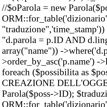
//$oParola = new Parola($p
ORM::for_table('dizionario',
"traduzione",'time_stamp'))
"d.parola = p.ID AND d.lingu
array("name")) ->where('d.p
>order_by_asc('p.name') ->
foreach ($possibilita as $
CREAZIONE DELL'OGGET
Parola($poss->ID); $traduz
ORM::for_table('dizionario',