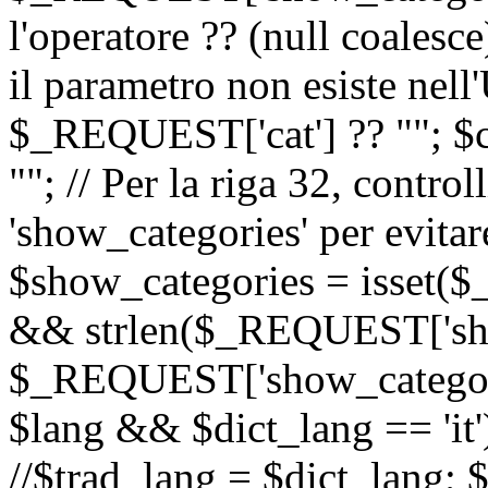
l'operatore ?? (null coalesc
il parametro non esiste nel
$_REQUEST['cat'] ?? ""; $
""; // Per la riga 32, contro
'show_categories' per evitare
$show_categories = isset(
&& strlen($_REQUEST['sho
$_REQUEST['show_categorie
$lang && $dict_lang == 'it')
//$trad_lang = $dict_lang; $