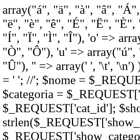
array("á", "ä", "à", "â", "Á"
"ë", "è", "ê", "É", "Ë", "È", "
"Í", "Ï", "Ì", "Î"), 'o' => ar
"Ò", "Ô"), 'u' => array("ú",
"Û"), '' => array(' ', '\t
= '
'; //
'; $nome = $_REQUES
$categoria = $_REQUEST['ca
$_REQUEST['cat_id']; $sho
strlen($_REQUEST['show_c
$_REQUEST['show_categorie