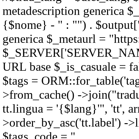
metadescription generica $_
{$nome} - " : "") . $output[
generica $_metaurl = "https:
$_SERVER['SERVER_NAME'] .
URL base $_is_casuale = fals
$tags = ORM::for_table('tags'
>from_cache() ->join("trad
tt.lingua = '{$lang}'", 'tt', a
>order_by_asc('tt.label') -
$tags_code = "