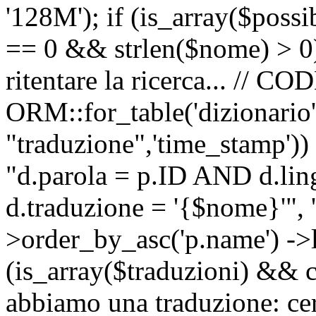
'128M'); if (is_array($possib
== 0 && strlen($nome) > 0) 
ritentare la ricerca... //
ORM::for_table('dizionario',
"traduzione",'time_stamp'))
"d.parola = p.ID AND d.li
d.traduzione = '{$nome}'", '
>order_by_asc('p.name') ->l
(is_array($traduzioni) && c
abbiamo una traduzione: ce