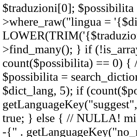
$traduzioni[0]; $possibilita
>where_raw("lingua = '{$di
LOWER(TRIM('{$traduzione-
>find_many(); } if (!is_array
count($possibilita) == 0) { /
$possibilita = search_dicti
$dict_lang, 5); if (count($p
getLanguageKey("suggest", 
true; } else { // NULLA! mi
-{" . getLanguageKey("no_m