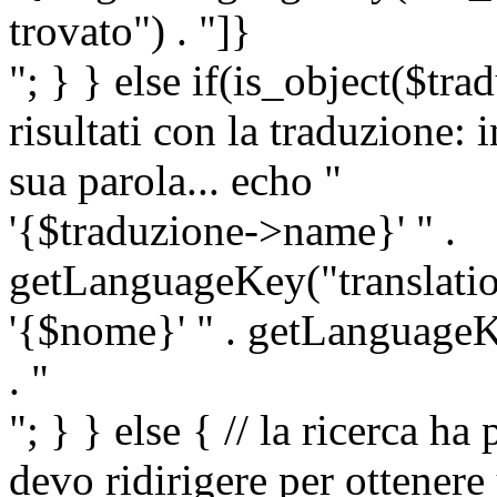
trovato") . "]}
"; } } else if(is_object($tra
risultati con la traduzione: 
sua parola... echo "
'{$traduzione->name}' " .
getLanguageKey("translatio
'{$nome}' " . getLanguageKe
. "
"; } } else { // la ricerca ha
devo ridirigere per ottenere