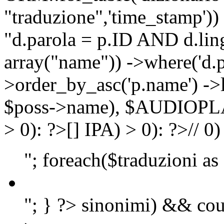
"traduzione",'time_stamp'))
"d.parola = p.ID AND d.lingu
array("name")) ->where('d.p
>order_by_asc('p.name') ->
$poss->name), $AUDIOP
> 0): ?>
[]
IPA) > 0): ?>
//
0)
"; foreach($traduzioni as
"; } ?>
sinonimi) && cou