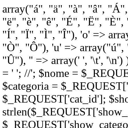
array("á", "ä", "à", "â", "Á"
"ë", "è", "ê", "É", "Ë", "È", "
"Í", "Ï", "Ì", "Î"), 'o' => ar
"Ò", "Ô"), 'u' => array("ú",
"Û"), '' => array(' ', '\t
= '
'; //
'; $nome = $_REQUES
$categoria = $_REQUEST['ca
$_REQUEST['cat_id']; $sho
strlen($_REQUEST['show_c
$_REQUEST['show_categorie