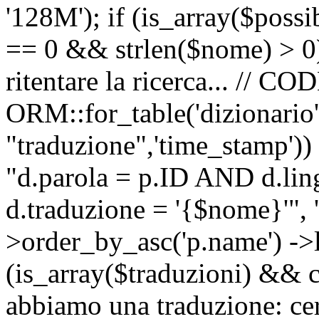
'128M'); if (is_array($possib
== 0 && strlen($nome) > 0) 
ritentare la ricerca... //
ORM::for_table('dizionario',
"traduzione",'time_stamp'))
"d.parola = p.ID AND d.li
d.traduzione = '{$nome}'", '
>order_by_asc('p.name') ->l
(is_array($traduzioni) && c
abbiamo una traduzione: ce