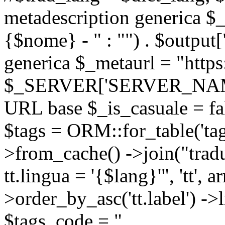
metadescription generica $_
{$nome} - " : "") . $output[
generica $_metaurl = "https:
$_SERVER['SERVER_NAME'] .
URL base $_is_casuale = fals
$tags = ORM::for_table('tags'
>from_cache() ->join("trad
tt.lingua = '{$lang}'", 'tt', a
>order_by_asc('tt.label') -
$tags_code = "