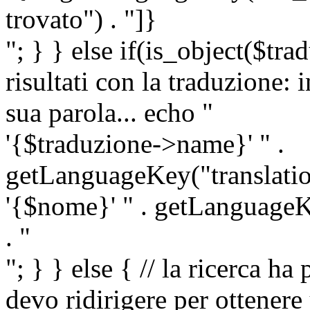
trovato") . "]}
"; } } else if(is_object($tra
risultati con la traduzione: 
sua parola... echo "
'{$traduzione->name}' " .
getLanguageKey("translatio
'{$nome}' " . getLanguageKe
. "
"; } } else { // la ricerca ha
devo ridirigere per ottenere