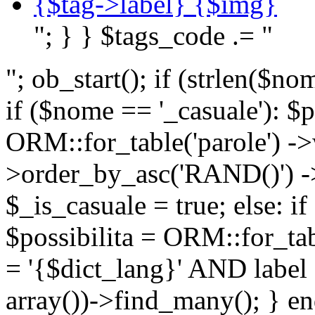
{$tag->label} {$img}
"; } } $tags_code .= "
"; ob_start(); if (strlen(
if ($nome == '_casuale'): $p
ORM::for_table('parole') ->w
>order_by_asc('RAND()') ->
$_is_casuale = true; else: i
$possibilita = ORM::for_ta
= '{$dict_lang}' AND lab
array())->find_many(); } en