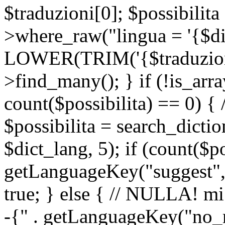
$traduzioni[0]; $possibilita
>where_raw("lingua = '{$di
LOWER(TRIM('{$traduzione-
>find_many(); } if (!is_array
count($possibilita) == 0) { /
$possibilita = search_dicti
$dict_lang, 5); if (count($p
getLanguageKey("suggest", 
true; } else { // NULLA! mi
-{" . getLanguageKey("no_m