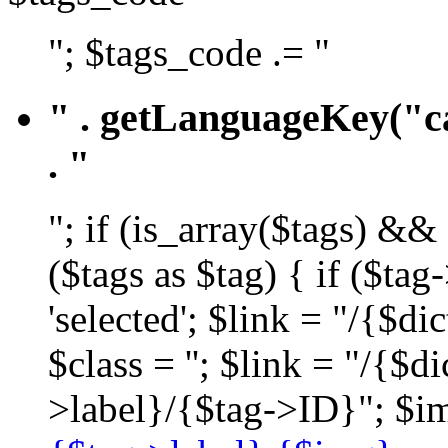
"; $tags_code .= "
" . getLanguageKey("ca
. "
"; if (is_array($tags) &&
($tags as $tag) { if ($ta
'selected'; $link = "/{$d
$class = ''; $link = "/{$
>label}/{$tag->ID}"; $im