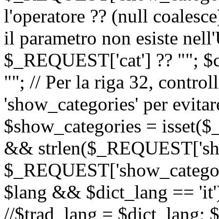
l'operatore ?? (null coalesc
il parametro non esiste nel
$_REQUEST['cat'] ?? ""; $
""; // Per la riga 32, contro
'show_categories' per evitare
$show_categories = isset(
&& strlen($_REQUEST['sho
$_REQUEST['show_categorie
$lang && $dict_lang == 'it')
//$trad_lang = $dict_lang; $