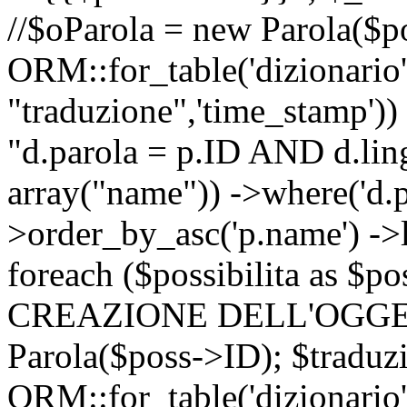
//$oParola = new Parola($p
ORM::for_table('dizionario',
"traduzione",'time_stamp'))
"d.parola = p.ID AND d.lingu
array("name")) ->where('d.p
>order_by_asc('p.name') ->
foreach ($possibilita as $
CREAZIONE DELL'OGGET
Parola($poss->ID); $traduz
ORM::for_table('dizionario',