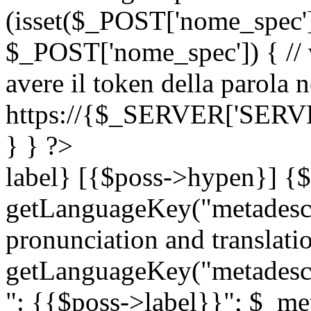
(isset($_POST['nome_spec
$_POST['nome_spec']) { // v
avere il token della parola n
https://{$_SERVER['SERV
} } ?>
label} [{$poss->hypen}] {$
getLanguageKey("metadescri
pronunciation and translation
getLanguageKey("metadescri
": {{$poss->label}}"; $_met