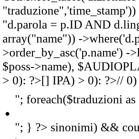
"traduzione",'time_stamp'))
"d.parola = p.ID AND d.lingu
array("name")) ->where('d.p
>order_by_asc('p.name') ->
$poss->name), $AUDIOP
> 0): ?>
[]
IPA) > 0): ?>
//
0)
"; foreach($traduzioni as
"; } ?>
sinonimi) && cou