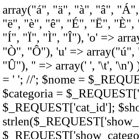
array("á", "ä", "à", "â", "Á"
"ë", "è", "ê", "É", "Ë", "È", "
"Í", "Ï", "Ì", "Î"), 'o' => ar
"Ò", "Ô"), 'u' => array("ú",
"Û"), '' => array(' ', '\t
= '
'; //
'; $nome = $_REQUES
$categoria = $_REQUEST['ca
$_REQUEST['cat_id']; $sho
strlen($_REQUEST['show_c
$_REQUEST['show_categorie