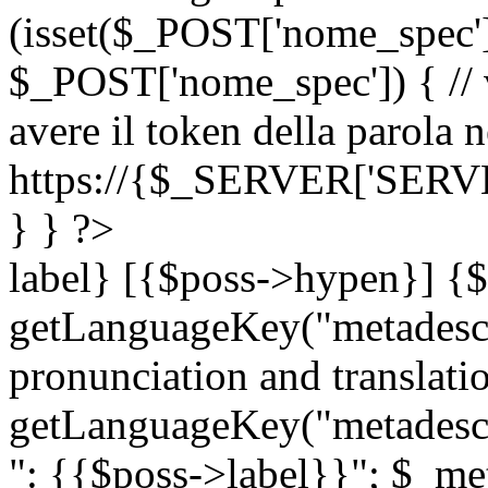
(isset($_POST['nome_spec
$_POST['nome_spec']) { // v
avere il token della parola n
https://{$_SERVER['SERV
} } ?>
label} [{$poss->hypen}] {$
getLanguageKey("metadescri
pronunciation and translation
getLanguageKey("metadescri
": {{$poss->label}}"; $_met