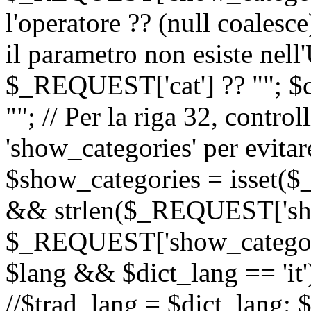
l'operatore ?? (null coalesc
il parametro non esiste nel
$_REQUEST['cat'] ?? ""; $
""; // Per la riga 32, contro
'show_categories' per evitare
$show_categories = isset(
&& strlen($_REQUEST['sho
$_REQUEST['show_categorie
$lang && $dict_lang == 'it')
//$trad_lang = $dict_lang; $