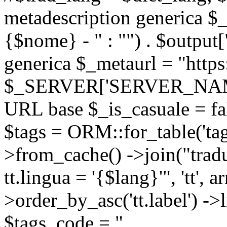
metadescription generica $_
{$nome} - " : "") . $output[
generica $_metaurl = "https:
$_SERVER['SERVER_NAME'] .
URL base $_is_casuale = fals
$tags = ORM::for_table('tags'
>from_cache() ->join("trad
tt.lingua = '{$lang}'", 'tt', a
>order_by_asc('tt.label') -
$tags_code = "