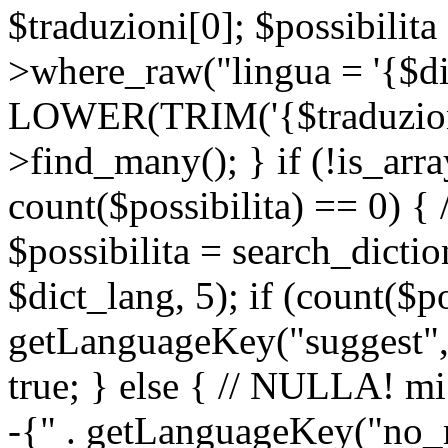
$traduzioni[0]; $possibilita
>where_raw("lingua = '{$di
LOWER(TRIM('{$traduzione-
>find_many(); } if (!is_array
count($possibilita) == 0) { /
$possibilita = search_dicti
$dict_lang, 5); if (count($p
getLanguageKey("suggest", 
true; } else { // NULLA! mi
-{" . getLanguageKey("no_m