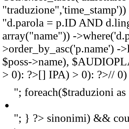
"traduzione",'time_stamp'))
"d.parola = p.ID AND d.lingu
array("name")) ->where('d.p
>order_by_asc('p.name') ->
$poss->name), $AUDIOP
> 0): ?>
[]
IPA) > 0): ?>
//
0)
"; foreach($traduzioni as
"; } ?>
sinonimi) && cou