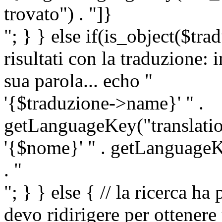
trovato") . "]}
"; } } else if(is_object($tra
risultati con la traduzione: 
sua parola... echo "
'{$traduzione->name}' " .
getLanguageKey("translatio
'{$nome}' " . getLanguageKe
. "
"; } } else { // la ricerca ha
devo ridirigere per ottenere