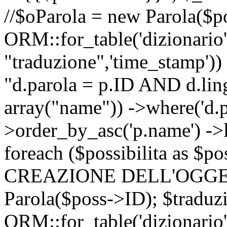
//$oParola = new Parola($p
ORM::for_table('dizionario',
"traduzione",'time_stamp'))
"d.parola = p.ID AND d.lingu
array("name")) ->where('d.p
>order_by_asc('p.name') ->
foreach ($possibilita as $
CREAZIONE DELL'OGGET
Parola($poss->ID); $traduz
ORM::for_table('dizionario',