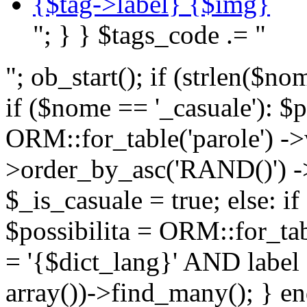
{$tag->label} {$img}
"; } } $tags_code .= "
"; ob_start(); if (strlen(
if ($nome == '_casuale'): $p
ORM::for_table('parole') ->w
>order_by_asc('RAND()') ->
$_is_casuale = true; else: i
$possibilita = ORM::for_ta
= '{$dict_lang}' AND lab
array())->find_many(); } en