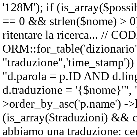
'128M'); if (is_array($possib
== 0 && strlen($nome) > 0) 
ritentare la ricerca... //
ORM::for_table('dizionario',
"traduzione",'time_stamp'))
"d.parola = p.ID AND d.li
d.traduzione = '{$nome}'", '
>order_by_asc('p.name') ->l
(is_array($traduzioni) && c
abbiamo una traduzione: ce