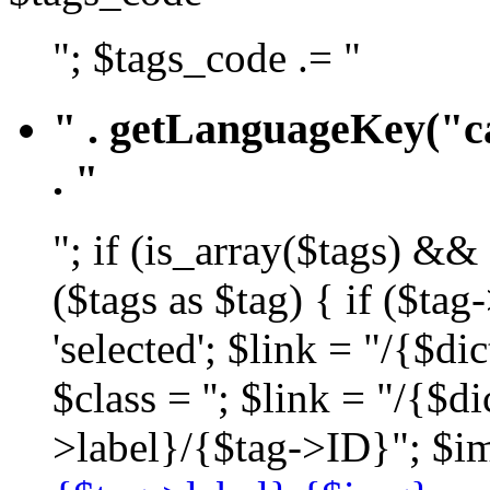
"; $tags_code .= "
" . getLanguageKey("ca
. "
"; if (is_array($tags) &&
($tags as $tag) { if ($ta
'selected'; $link = "/{$d
$class = ''; $link = "/{$
>label}/{$tag->ID}"; $im