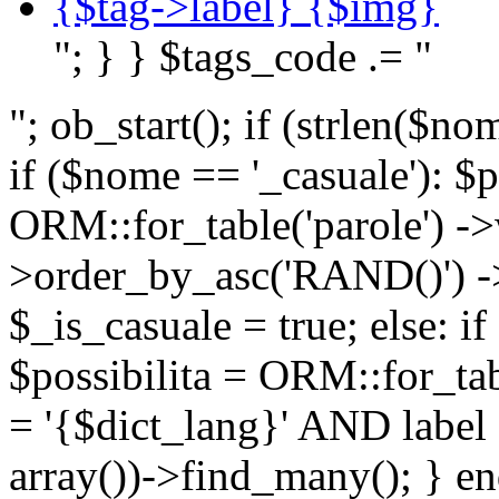
{$tag->label} {$img}
"; } } $tags_code .= "
"; ob_start(); if (strlen(
if ($nome == '_casuale'): $p
ORM::for_table('parole') ->w
>order_by_asc('RAND()') ->
$_is_casuale = true; else: i
$possibilita = ORM::for_ta
= '{$dict_lang}' AND lab
array())->find_many(); } en