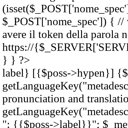
(isset($_POST['nome_spec
$_POST['nome_spec']) { // v
avere il token della parola n
https://{$_SERVER['SERV
} } ?>
label} [{$poss->hypen}] {$
getLanguageKey("metadescri
pronunciation and translation
getLanguageKey("metadescri
": {{$poss->label}}"; $_met