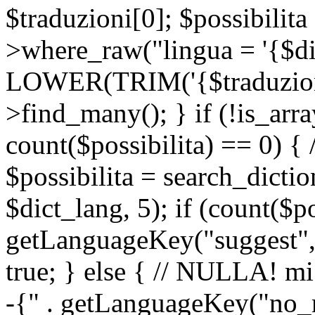
$traduzioni[0]; $possibilita
>where_raw("lingua = '{$di
LOWER(TRIM('{$traduzione-
>find_many(); } if (!is_array
count($possibilita) == 0) { /
$possibilita = search_dicti
$dict_lang, 5); if (count($p
getLanguageKey("suggest", 
true; } else { // NULLA! mi
-{" . getLanguageKey("no_m