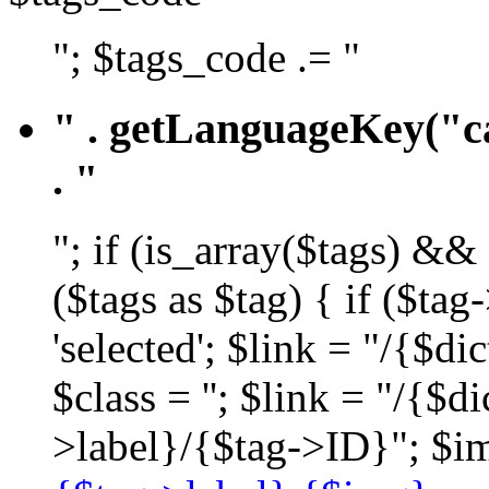
"; $tags_code .= "
" . getLanguageKey("ca
. "
"; if (is_array($tags) &&
($tags as $tag) { if ($ta
'selected'; $link = "/{$d
$class = ''; $link = "/{$
>label}/{$tag->ID}"; $im