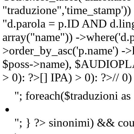
"traduzione",'time_stamp'))
"d.parola = p.ID AND d.lingu
array("name")) ->where('d.p
>order_by_asc('p.name') ->
$poss->name), $AUDIOP
> 0): ?>
[]
IPA) > 0): ?>
//
0)
"; foreach($traduzioni as
"; } ?>
sinonimi) && cou