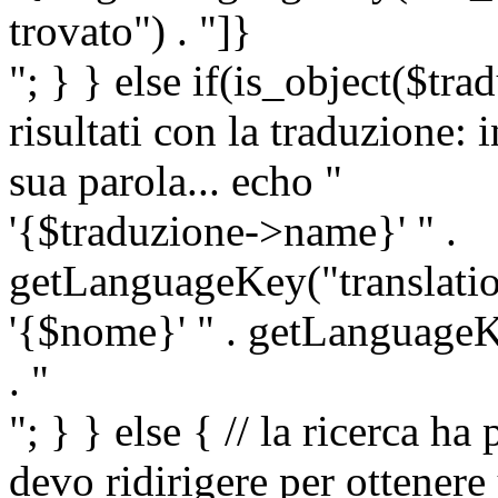
trovato") . "]}
"; } } else if(is_object($tra
risultati con la traduzione: 
sua parola... echo "
'{$traduzione->name}' " .
getLanguageKey("translatio
'{$nome}' " . getLanguageKe
. "
"; } } else { // la ricerca ha
devo ridirigere per ottenere