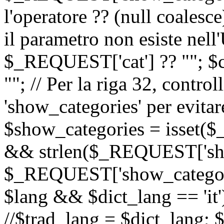
l'operatore ?? (null coalesc
il parametro non esiste nel
$_REQUEST['cat'] ?? ""; $
""; // Per la riga 32, contro
'show_categories' per evitare
$show_categories = isset(
&& strlen($_REQUEST['sho
$_REQUEST['show_categorie
$lang && $dict_lang == 'it')
//$trad_lang = $dict_lang; $