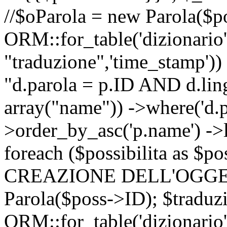
//$oParola = new Parola($p
ORM::for_table('dizionario',
"traduzione",'time_stamp'))
"d.parola = p.ID AND d.lingu
array("name")) ->where('d.p
>order_by_asc('p.name') ->
foreach ($possibilita as $
CREAZIONE DELL'OGGET
Parola($poss->ID); $traduz
ORM::for_table('dizionario',