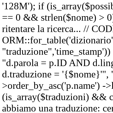
'128M'); if (is_array($possib
== 0 && strlen($nome) > 0) 
ritentare la ricerca... //
ORM::for_table('dizionario',
"traduzione",'time_stamp'))
"d.parola = p.ID AND d.li
d.traduzione = '{$nome}'", '
>order_by_asc('p.name') ->l
(is_array($traduzioni) && c
abbiamo una traduzione: ce