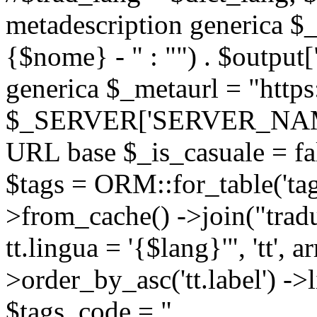
metadescription generica $_
{$nome} - " : "") . $output[
generica $_metaurl = "https:
$_SERVER['SERVER_NAME'] .
URL base $_is_casuale = fals
$tags = ORM::for_table('tags'
>from_cache() ->join("trad
tt.lingua = '{$lang}'", 'tt', a
>order_by_asc('tt.label') -
$tags_code = "