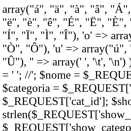
array("á", "ä", "à", "â", "Á"
"ë", "è", "ê", "É", "Ë", "È", "
"Í", "Ï", "Ì", "Î"), 'o' => ar
"Ò", "Ô"), 'u' => array("ú",
"Û"), '' => array(' ', '\t
= '
'; //
'; $nome = $_REQUES
$categoria = $_REQUEST['ca
$_REQUEST['cat_id']; $sho
strlen($_REQUEST['show_c
$_REQUEST['show_categorie